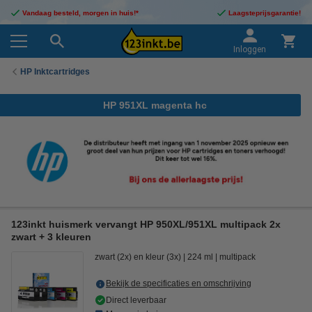
Vandaag besteld, morgen in huis!*
Laagsteprijsgarantie!
Inloggen
HP Inktcartridges
HP 951XL magenta hc
123inkt huismerk vervangt HP 950XL/951XL multipack 2x
zwart + 3 kleuren
zwart (2x) en kleur (3x)
224 ml
multipack
Bekijk de specificaties en omschrijving
Direct leverbaar