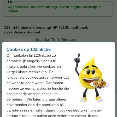
Tip
Wij adviseren u om deze cartridge i.p.v. de originele cartridge te
nemen.
123inkt huismerk vervangt HP 951XL multipack
cyaan/magenta/geel
kleur (3x)
78 ml
Triplepack
Cookies op 123inkt.be
Bekijk de specificaties en omschrijving
Om winkelen bij 123inkt.be zo
Direct leverbaar
gemakkelijk mogelijk voor u te
Morgen in huis
maken, gebruiken we cookies en
Prijs per ml
€ 0,66
vergelijkbare technieken. De
functionele cookies zorgen ervoor dat
€ 51,50
Bestellen
de website goed werkt. Daarnaast
hebben ze een analytische functie die
ons helpt de website continu te
123inkt huismerk vervangt HP reinigingsset: HP 950XL zwart/
verbeteren. We laten u graag alleen
HP 951XL cyaan/magenta/geel
advertenties zien die aansluiten bij
uw interesses en willen daarom cookies gebruiken om uw
Bekijk de specificaties en omschrijving
gedrag binnen en buiten onze website te volgen. In ons