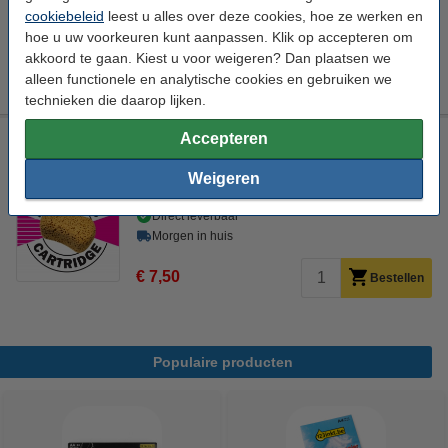
Direct leverbaar
cookiebeleid
leest u alles over deze cookies, hoe ze werken en
Morgen in huis
hoe u uw voorkeuren kunt aanpassen. Klik op accepteren om
akkoord te gaan. Kiest u voor weigeren? Dan plaatsen we
€ 29,50
Bestellen
alleen functionele en analytische cookies en gebruiken we
technieken die daarop lijken.
Accepteren
123inkt huismerk vervangt HP 951XL (CN047AE)
reinigingscartridge magenta hoge capaciteit
Weigeren
Bekijk de specificaties en omschrijving
Direct leverbaar
Morgen in huis
€ 7,50
Bestellen
Populaire producten