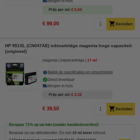
Morgen in huis
Prijs per ml
€ 0,44
€ 99,00
Bestellen
HP 951XL (CN047AE) inktcartridge magenta hoge capaciteit
(origineel)
magenta
inkjetcartridge
17 ml
Bekijk de specificaties en omschrijving
Direct leverbaar
Morgen in huis
Prijs per ml
€ 2,32
€ 39,50
Bestellen
Bespaar
71%
op uw inkt (zonder kwaliteitsverlies)!
Bespaar op uw afdrukkosten. Én met
10 ml meer
inhoud
.