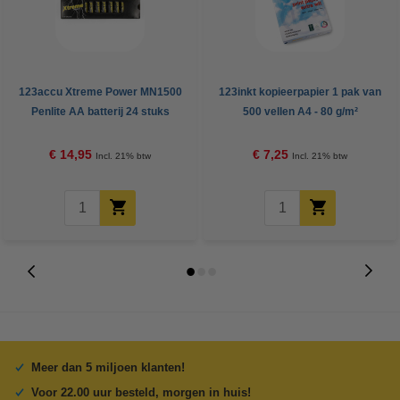
123accu Xtreme Power MN1500
123inkt kopieerpapier 1 pak van
Penlite AA batterij 24 stuks
500 vellen A4 - 80 g/m²
€ 14,95
€ 7,25
Incl. 21% btw
Incl. 21% btw
Meer dan 5 miljoen klanten!
Voor 22.00 uur besteld, morgen in huis!