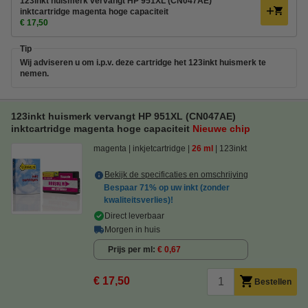
123inkt huismerk vervangt HP 951XL (CN047AE)
inktcartridge magenta hoge capaciteit
€ 17,50
Tip
Wij adviseren u om i.p.v. deze cartridge het 123inkt huismerk te
nemen.
123inkt huismerk vervangt HP 951XL (CN047AE)
inktcartridge magenta hoge capaciteit
Nieuwe chip
magenta
inkjetcartridge
26 ml
123inkt
Bekijk de specificaties en omschrijving
Bespaar
71%
op uw inkt (zonder
kwaliteitsverlies)!
Direct leverbaar
Morgen in huis
Prijs per ml
€ 0,67
€ 17,50
Bestellen