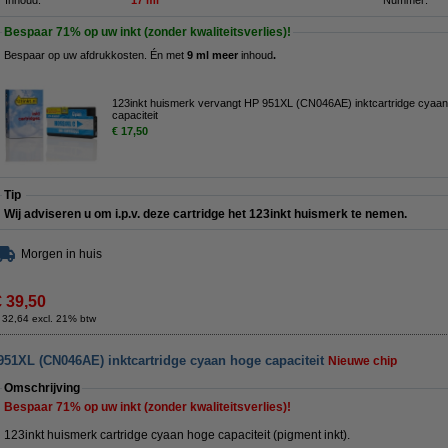
Inhoud:
17 ml
Nummer:
Bespaar
71%
op uw inkt (zonder kwaliteitsverlies)!
Bespaar op uw afdrukkosten. Én met
9 ml meer
inhoud
.
123inkt huismerk vervangt HP 951XL (CN046AE) inktcartridge cyaa
capaciteit
€ 17,50
Tip
Wij adviseren u om i.p.v. deze cartridge het 123inkt huismerk te nemen.
Morgen in huis
€ 39,50
 32,64 excl. 21% btw
951XL (CN046AE) inktcartridge cyaan hoge capaciteit
Nieuwe chip
Omschrijving
Bespaar
71%
op uw inkt (zonder kwaliteitsverlies)!
123inkt huismerk cartridge cyaan hoge capaciteit (pigment inkt).