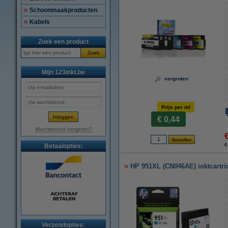
Schoonmaakproducten
Kabels
Zoek een product
Zoek
Mijn 123inkt.be
vergroten
Prijs per ml
€ 0,44
Wachtwoord vergeten?
€
Betaalopties:
HP 951XL (CN046AE) inktcartrid
Verzendopties: