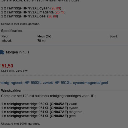
Set HP 951XL kleuren 123inkt huismerk cartridges.
1 x cartridge HP 951XL cyaan
(
26 ml
)
1 x cartridge HP 951XL magenta
(
26 ml
)
1 x cartridge HP 951XL geel
(
26 ml
)
Uiteraard met 100% garantie.
Specificaties
Kleur:
kleur (3x)
Soort:
Inhoud:
78 ml
Morgen in huis
€ 51,50
 42,56 excl. 21% btw
reinigingsset: HP 950XL zwart/ HP 951XL cyaan/magenta/geel
Winstpakker
Complete set 123inkt huismerk reinigingscartridges voor HP:
1 x reinigingscartridge 950XL (CN045AE)
zwart
1 x reinigingscartridge 951XL (CN046AE)
cyaan
1 x reinigingscartridge 951XL (CN047AE)
magenta
1 x reinigingscartridge 951XL (CN048AE)
geel
Uiteraard met 100% garantie.