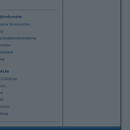
ijfsinformatie
mene Voorwaarden
acy
ankelijkheidsverklaring
merken
iebeleid
map
nkt.be
 123inkt.be
ccu
ed
3D
choon
lshop