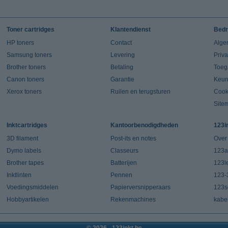
Toner cartridges
Klantendienst
Bedr
HP toners
Contact
Alge
Samsung toners
Levering
Priv
Brother toners
Betaling
Toeg
Canon toners
Garantie
Keur
Xerox toners
Ruilen en terugsturen
Cook
Site
Inktcartridges
Kantoorbenodigdheden
123i
3D filament
Post-its en notes
Over
Dymo labels
Classeurs
123a
Brother tapes
Batterijen
123l
Inktlinten
Pennen
123-
Voedingsmiddelen
Papierversnipperaars
123s
Hobbyartikelen
Rekenmachines
kabe