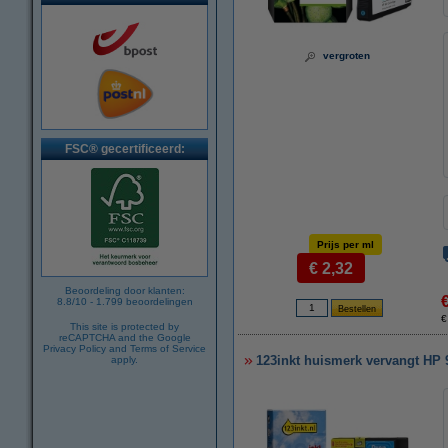
vergroten
FSC® gecertificeerd:
Prijs per ml
€ 2,32
Beoordeling door klanten:
8.8
/
10
-
1.799
beoordelingen
€
This site is protected by
reCAPTCHA and the Google
Privacy Policy
and
Terms of Service
123inkt huismerk vervangt HP 
apply.