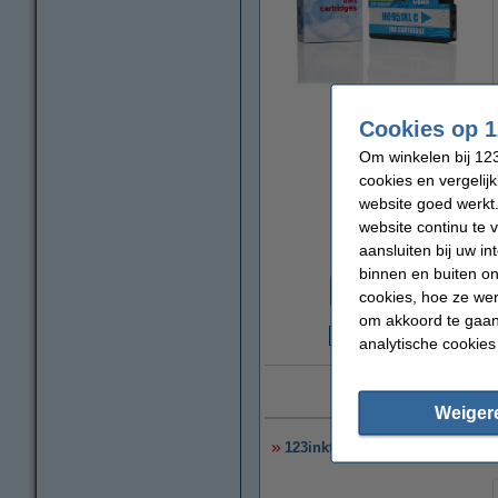
vergroten
Cookies op 1
Om winkelen bij 123
cookies en vergelij
website goed werkt.
website continu te 
aansluiten bij uw i
Prijs per ml
binnen en buiten on
€ 0,67
cookies, hoe ze we
om akkoord te gaan.
analytische cookies
€
Laag
Weiger
123inkt huismerk vervangt HP