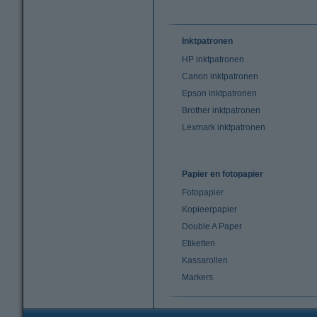
Inktpatronen
HP inktpatronen
Canon inktpatronen
Epson inktpatronen
Brother inktpatronen
Lexmark inktpatronen
Papier en fotopapier
Fotopapier
Kopieerpapier
Double A Paper
Etiketten
Kassarollen
Markers