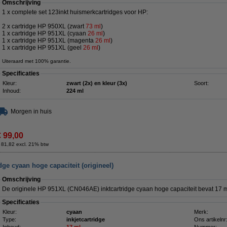
Omschrijving
1 x complete set 123inkt huismerkcartridges voor HP:
2 x cartridge HP 950XL (zwart
73 ml
)
1 x cartridge HP 951XL (cyaan
26 m
l
)
1 x cartridge HP 951XL (magenta
26 ml
)
1 x cartridge HP 951XL (geel
26 ml
)
Uiteraard met 100% garantie.
Specificaties
Kleur:
zwart (2x) en kleur (3x)
Soort:
Inhoud:
224 ml
Morgen in huis
€ 99,00
 81,82 excl. 21% btw
ge cyaan hoge capaciteit (origineel)
Omschrijving
De originele HP 951XL (CN046AE) inktcartridge cyaan hoge capaciteit bevat 17 
Specificaties
Kleur:
cyaan
Merk:
Type:
inkjetcartridge
Ons artikelnr