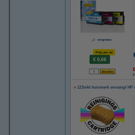
vergroten
Prijs per ml
€ 0,66
€
123inkt huismerk vervangt HP 