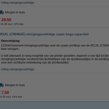
Uitleg reinigingscartridge
Morgen in huis
€ 29,50
 24,38 excl. 21% btw
951XL (CN046AE) reinigingscartridge cyaan hoge capaciteit
Omschrijving
123inkt huismerk reinigingscartridge voor de cyaan printkop van de 951XL (CN0
keer reinigen.
U wilt uiteraard zo lang mogelijk van uw printer genieten, daarom is van tijd tot tij
reinigingscartridge voorkomt het dichtslibben van de spuitkanaaltjes in de printkop
voor een zichtbare verbetering van de printkwaliteit.
Uitleg reinigingscartridge
Morgen in huis
€ 7,50
 6,20 excl. 21% btw