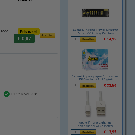
CN046AE
123accu Xtreme Power MN1500
n hoge
Prijs per ml
Penlite AA batterij 24 stuks
€ 0,67
€ 14,95
123inkt kopieerpapier 1 doos van
2500 vellen A4 - 80 g/m²
€ 33,50
Direct leverbaar
Apple iPhone Lightning
oplaadkabel wit (2 meter)
€ 13,95