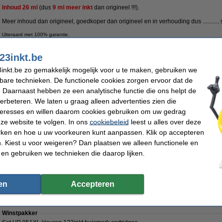
Inhoud 26
ml
(dus
9
ml meer inkt
dan
origineel !!!).
Meer inhoud dan origineel, goedkoper dan origineel en in verhouding dus ...........
Uiteraard met 100% garantie.
Specificaties
23inkt.be
Kleur:
cyaan
Merk:
inkt.be zo gemakkelijk mogelijk voor u te maken, gebruiken we
Type:
inkjetcartridge
Ons artikelnr
Inhoud:
26 ml
Nummer:
kbare technieken. De functionele cookies zorgen ervoor dat de
 Daarnaast hebben ze een analytische functie die ons helpt de
Tip
verbeteren. We laten u graag alleen advertenties zien die
Wij adviseren u om deze cartridge i.p.v. de originele cartridge te nemen.
nteresses en willen daarom cookies gebruiken om uw gedrag
ze website te volgen. In ons
cookiebeleid
leest u alles over deze
Morgen in huis
rken en hoe u uw voorkeuren kunt aanpassen. Klik op accepteren
 Kiest u voor weigeren? Dan plaatsen we alleen functionele en
€ 17,50
 en gebruiken we technieken die daarop lijken.
 14,46 excl. 21% btw
steprijsgarantie
Meer dan 5 miljoen klanten
100% garantie op 123inkt hui
en
Accepteren
 951XL multipack cyaan/magenta/geel
Winstpakker