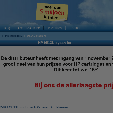
Blog
Over 123inkt.be
Vacatures
Contact
HP Inktcartridges
HP 951XL cyaan hc
HP 951XL cyaan hc
950XL/951XL multipack 2x zwart + 3 kleuren