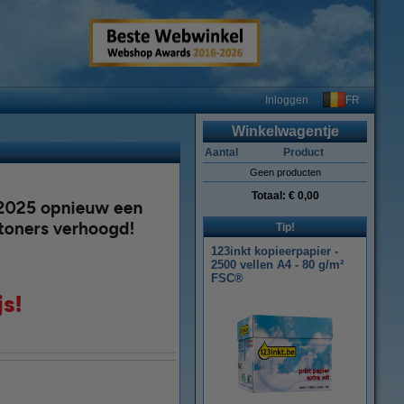
FR
Inloggen
Winkelwagentje
Aantal
Product
Geen producten
Totaal:
€ 0,00
Tip!
123inkt kopieerpapier -
2500 vellen A4 - 80 g/m²
FSC®