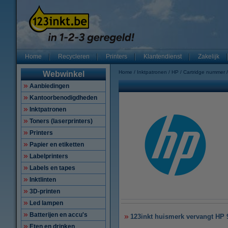
Home
Recycleren
Printers
Klantendienst
Zakelijk
Home
Inktpatronen
HP
Cartridge nummer
Webwinkel
Aanbiedingen
Kantoorbenodigdheden
Inktpatronen
Toners (laserprinters)
Printers
Papier en etiketten
Labelprinters
Labels en tapes
Inktlinten
3D-printen
Led lampen
Batterijen en accu's
123inkt huismerk vervangt HP 
Eten en drinken