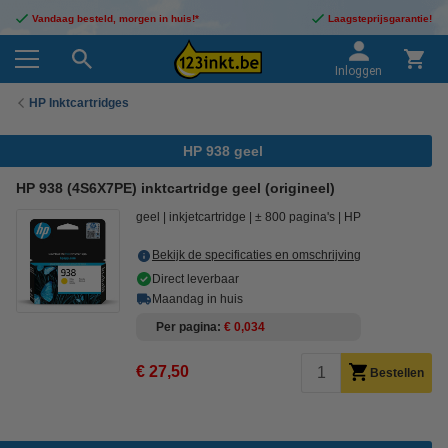
Vandaag besteld, morgen in huis!*
Laagsteprijsgarantie!
Inloggen
HP Inktcartridges
HP 938 geel
HP 938 (4S6X7PE) inktcartridge geel (origineel)
geel
inkjetcartridge
± 800 pagina's
HP
Bekijk de specificaties en omschrijving
Direct leverbaar
Maandag in huis
Per pagina
€ 0,034
€ 27,50
Bestellen