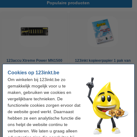
Populaire producten
123accu Xtreme Power MN1500
123inkt kopieerpapier 1 pak van
Penlite AA batterij 24 stuks
500 vellen A4 - 80 g/m²
Cookies op 123inkt.be
Om winkelen bij 123inkt.be zo
€ 14,95
€ 7,25
Incl. 21% btw
Incl. 21% btw
gemakkelijk mogelijk voor u te
maken, gebruiken we cookies en
vergelijkbare technieken. De
functionele cookies zorgen ervoor dat
de website goed werkt. Daarnaast
hebben ze een analytische functie die
ons helpt de website continu te
verbeteren. We laten u graag alleen