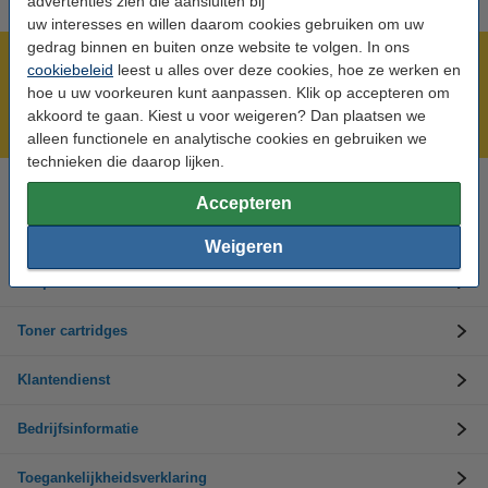
advertenties zien die aansluiten bij
uw interesses en willen daarom cookies gebruiken om uw
gedrag binnen en buiten onze website te volgen. In ons
Meer dan 5 miljoen klanten!
cookiebeleid
leest u alles over deze cookies, hoe ze werken en
hoe u uw voorkeuren kunt aanpassen. Klik op accepteren om
Voor 22.00 uur besteld, morgen in huis!
akkoord te gaan. Kiest u voor weigeren? Dan plaatsen we
Laagsteprijsgarantie!
alleen functionele en analytische cookies en gebruiken we
technieken die daarop lijken.
Hulp nodig? Bel ons op +32 (0)9 39 64 123
Accepteren
Op werkdagen van 8.30 tot 17 uur
Weigeren
Inktpatronen
Toner cartridges
Klantendienst
Bedrijfsinformatie
Toegankelijkheidsverklaring