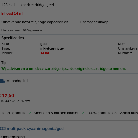
123inkt huismerk cartridge geel.
Inhoud 14
ml
.
Uitstekende kwaliteit
, hoge capaciteit en ...........
uiterst goedkoop!
Uiteraard met 100% garantie.
Specificaties
Kleur:
geel
Merk:
Type:
inkjetcartridge
Ons artikelnr
Inhoud:
14 ml
Nummer:
Tip
Wij adviseren u om deze cartridge i.p.v. de originele cartridge te nemen.
Maandag in huis
€ 12,50
 10,33 excl. 21% btw
steprijsgarantie
Meer dan 5 miljoen klanten
100% garantie op 123inkt hui
933 multipack cyaan/magenta/geel
Omschrijving