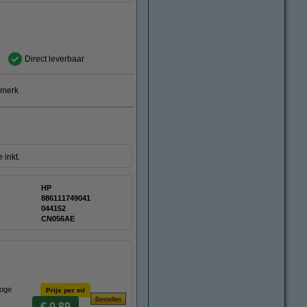
Direct leverbaar
smerk
 inkt.
HP
886111749041
:
044152
CN056AE
hoge
Prijs per ml
€ 0,89