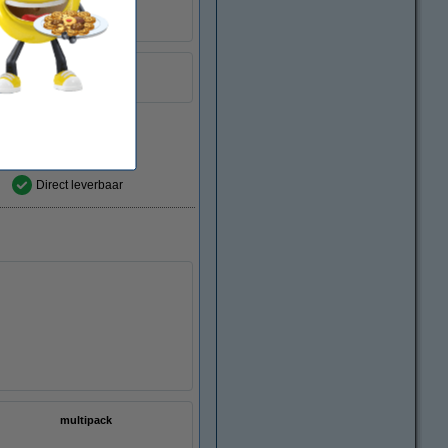
multipack
6ZC71AE
Direct leverbaar
multipack