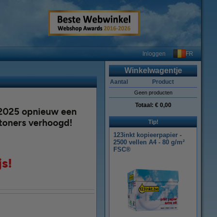
FR
Inloggen
Winkelwagentje
Aantal
Product
Geen producten
Totaal:
€ 0,00
Tip!
123inkt kopieerpapier -
2500 vellen A4 - 80 g/m²
FSC®