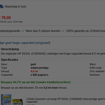
Maandag in huis
€ 76,00
 62,81 excl. 21% btw
steprijsgarantie
Meer dan 5 miljoen klanten
100% garantie op 123inkt hui
ge geel hoge capaciteit (origineel)
Omschrijving
De originele HP 933XL (CN056AE) cartridge met hoge capaciteit bevat 8,5 ml gele
Specificaties
Kleur:
geel
Merk:
Type:
inkjetcartridge
EAN-code:
Inhoud:
8,5 ml
Ons artikelnr
Capaciteit:
± 825 pagina's
Nummer:
Bespaar
64,7%
op uw inkt (zonder kwaliteitsverlies)!
Bespaar op uw afdrukkosten. Én met
5,5 ml meer
inhoud
.
123inkt huismerk vervangt HP 933XL (CN056AE) inktcartridge geel 
capaciteit