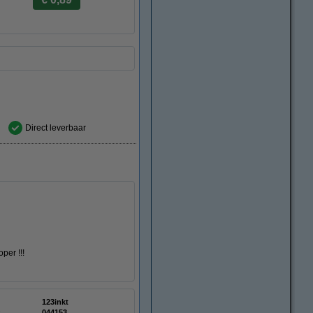
Direct leverbaar
per !!!
123inkt
:
044153