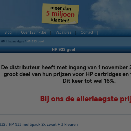
Blog
Over 123inkt.be
Vacatures
Contact
HP Inktcartridges
HP 933 geel
HP 933 geel
32 / HP 933 multipack 2x zwart + 3 kleuren