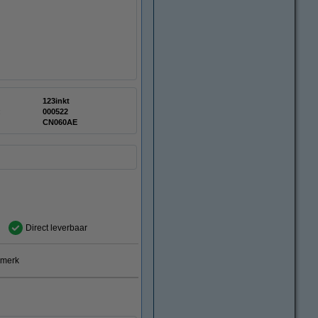
123inkt
:
000522
CN060AE
Direct leverbaar
smerk