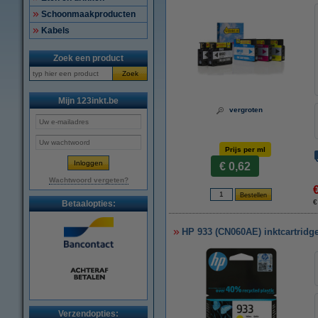
Schoonmaakproducten
Kabels
Zoek een product
Zoek
Mijn 123inkt.be
vergroten
Prijs per ml
€ 0,62
Wachtwoord vergeten?
€
Betaalopties:
HP 933 (CN060AE) inktcartridge 
Verzendopties: