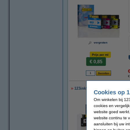
vergroten
Prijs per ml
€ 0,85
€
123inkt huismerk vervangt HP 
Cookies op 1
Om winkelen bij 123
cookies en vergelij
website goed werkt.
website continu te 
aansluiten bij uw i
binnen en buiten on