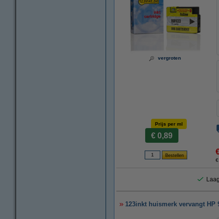
vergroten
Prijs per ml
€ 0,89
€
Laag
123inkt huismerk vervangt HP 