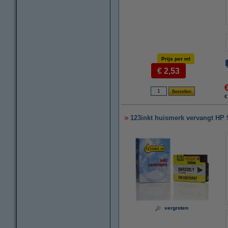
Prijs per ml
€ 2,53
€
123inkt huismerk vervangt HP 
vergroten