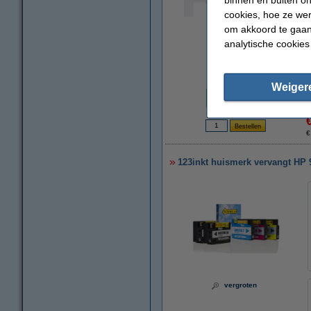
cookies, hoe ze we
vergroten
om akkoord te gaan.
analytische cookies
Prijs per ml
Weiger
€ 0,68
€
123inkt huismerk vervangt HP 
vergroten