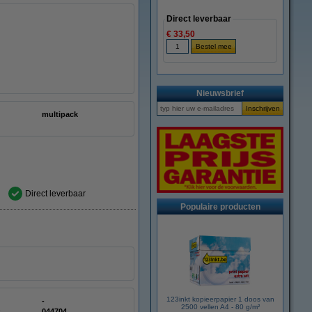
Direct leverbaar
€ 33,50
Nieuwsbrief
multipack
Direct leverbaar
Populaire producten
123inkt kopieerpapier 1 doos van
-
2500 vellen A4 - 80 g/m²
:
044704