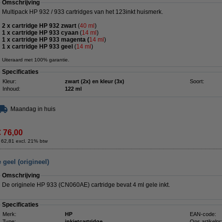
Omschrijving
Multipack HP 932 / 933 cartridges van het 123inkt huismerk.
2 x cartridge HP 932 zwart
(
40 ml
)
1 x cartridge HP 933 cyaan
(
14 ml
)
1 x cartridge HP 933 magenta (
14 ml
)
1 x cartridge HP 933 geel
(
14 ml
)
Uiteraard met 100% garantie.
Specificaties
Kleur:
zwart (2x) en kleur (3x)
Soort:
Inhoud:
122 ml
Maandag in huis
€ 76,00
 62,81 excl. 21% btw
geel (origineel)
Omschrijving
De originele HP 933 (CN060AE) cartridge bevat 4 ml gele inkt.
Specificaties
Merk:
HP
EAN-code:
Type:
inkjetcartridge
Ons artikelnr