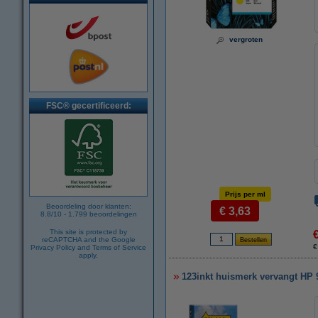
vergroten
FSC® gecertificeerd:
Prijs per ml
Beoordeling door klanten:
€ 3,63
8.8
/
10
-
1.799
beoordelingen
This site is protected by
reCAPTCHA and the Google
€
Privacy Policy
and
Terms of Service
apply.
123inkt huismerk vervangt HP 