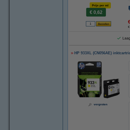
Prijs per ml
€ 0,62
€
Laag
HP 933XL (CN056AE) inktcartrid
vergroten