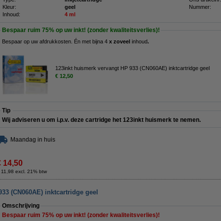
Kleur:
geel
Nummer:
Inhoud:
4 ml
Bespaar ruim
75%
op uw inkt! (zonder kwaliteitsverlies)!
Bespaar op uw afdrukkosten. Én met bijna 4
x zoveel
inhoud
.
123inkt huismerk vervangt HP 933 (CN060AE) inktcartridge geel
€ 12,50
Tip
Wij adviseren u om i.p.v. deze cartridge het 123inkt huismerk te nemen.
Maandag in huis
€ 14,50
 11,98 excl. 21% btw
933 (CN060AE) inktcartridge geel
Omschrijving
Bespaar ruim
75%
op uw inkt! (zonder kwaliteitsverlies)!