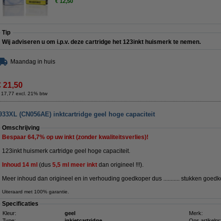
€ 12,50
Tip
Wij adviseren u om i.p.v. deze cartridge het 123inkt huismerk te nemen.
Maandag in huis
€ 21,50
 17,77 excl. 21% btw
933XL (CN056AE) inktcartridge geel hoge capaciteit
Omschrijving
Bespaar
64,7%
op uw inkt (zonder kwaliteitsverlies)!
123inkt huismerk cartridge geel hoge capaciteit.
Inhoud 14
ml
(dus
5,5 ml meer
inkt
dan
origineel !!!).
Meer inhoud dan origineel en in verhouding goedkoper dus ........... stukken goedko
Uiteraard met 100% garantie.
Specificaties
Kleur:
geel
Merk:
Type:
inkjetcartridge
Ons artikelnr