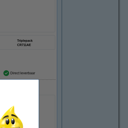
Triplepack
CR711AE
Direct leverbaar