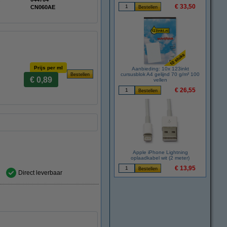
€ 33,50
CN060AE
Prijs per ml
Aanbieding: 10x 123inkt
cursusblok A4 gelijnd 70 g/m² 100
€ 0,89
vellen
€ 26,55
Apple iPhone Lightning
oplaadkabel wit (2 meter)
€ 13,95
Direct leverbaar