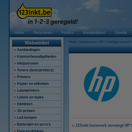
Home
Recycleren
Printers
Klantendienst
Zakelijk
Home
Inktpatronen
HP
Cartridge nummer
Webwinkel
Aanbiedingen
Kantoorbenodigdheden
Inktpatronen
Toners (laserprinters)
Printers
Papier en etiketten
Labelprinters
Labels en tapes
Inktlinten
3D-printen
Led lampen
Batterijen en accu's
123inkt huismerk vervangt HP 9
Eten en drinken