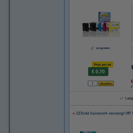
vergroten
Prijs per ml
€ 0,70
€
Laag
123inkt huismerk vervangt HP 