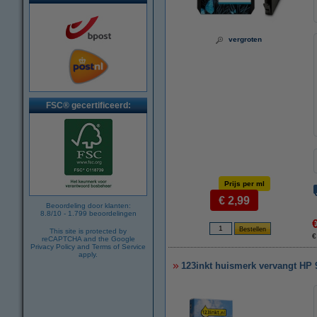
vergroten
FSC® gecertificeerd:
Prijs per ml
€ 2,99
Beoordeling door klanten:
8.8
/
10
-
1.799
beoordelingen
This site is protected by
€
reCAPTCHA and the Google
Privacy Policy
and
Terms of Service
apply.
123inkt huismerk vervangt HP 