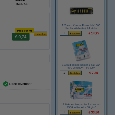
:
044586
T6L87AE
123accu Xtreme Power MN1500
Penlite AA batterij 24 stuks
Prijs per ml
€ 14,95
€ 0,74
123inkt kopieerpapier 1 pak van
500 vellen A4 - 80 g/m²
€ 7,25
Direct leverbaar
123inkt kopieerpapier 1 doos van
2500 vellen A4 - 80 g/m²
€ 33,50