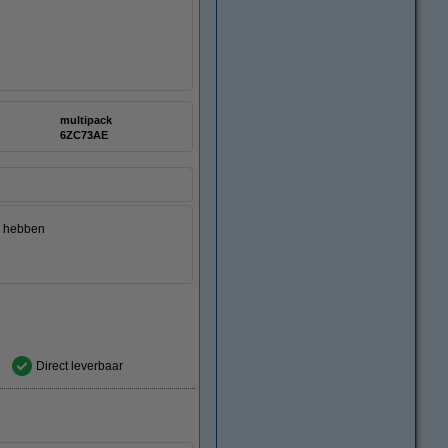
multipack
6ZC73AE
ze hebben
Direct leverbaar