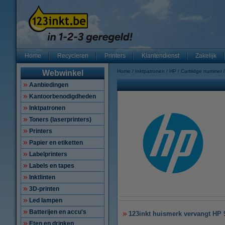
Home
Recycleren
Printers
Klantendienst
Zakelijk
Home
Inktpatronen
HP
Cartridge nummer
Webwinkel
Aanbiedingen
Kantoorbenodigdheden
Inktpatronen
Toners (laserprinters)
Printers
Papier en etiketten
Labelprinters
Labels en tapes
Inktlinten
3D-printen
Led lampen
Batterijen en accu's
123inkt huismerk vervangt HP 9
Eten en drinken