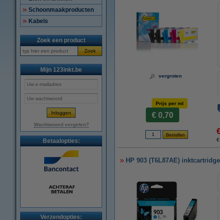
Schoonmaakproducten
Kabels
Zoek een product
Zoek
Mijn 123inkt.be
vergroten
Prijs per ml
€ 0,70
Wachtwoord vergeten?
€
Betaalopties:
HP 903 (T6L87AE) inktcartridge
Verzendopties: