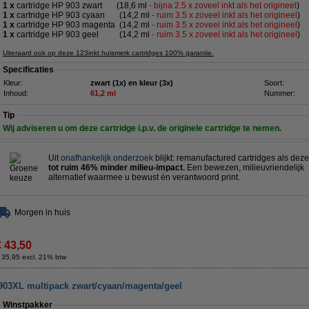
1 x
cartridge HP 903 zwart
(18,6 ml
- bijna 2.5 x zoveel inkt als het origineel
)
1 x
cartridge HP 903 cyaan
(14,2 ml
- ruim 3.5 x zoveel inkt als het origineel
)
1 x
cartridge HP 903 magenta
(14,2 ml
- ruim 3.5 x zoveel inkt als het origineel
)
1 x
cartridge HP 903 geel
(14,2 ml
- ruim 3.5 x zoveel inkt als het origineel
)
Uiteraard ook op deze 123inkt huismerk cartridges 100% garantie.
Specificaties
Kleur:
zwart (1x) en kleur (3x)
Soort:
Inhoud:
61,2 ml
Nummer:
Tip
Wij adviseren u om deze cartridge i.p.v. de originele cartridge te nemen.
Uit
onafhankelijk onderzoek
blijkt: remanufactured cartridges als de
tot ruim 46% minder milieu-impact
.
Een bewezen, milieuvriendelijk
alternatief waarmee u bewust én verantwoord print.
Morgen in huis
€ 43,50
 35,95 excl. 21% btw
903XL multipack zwart/cyaan/magenta/geel
Winstpakker