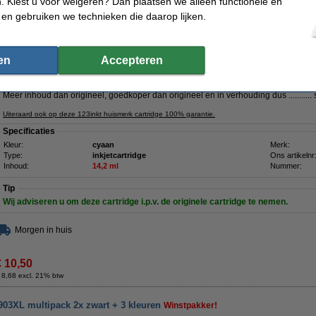
 Kiest u voor weigeren? Dan plaatsen we alleen functionele en
903XL (T6M03AE) inktcartridge cyaan hoge capaciteit
 en gebruiken we technieken die daarop lijken.
Omschrijving
Bespaar
68,8%
op uw inkt (zonder kwaliteitsverlies)!
123inkt huismerk cartridge cyaan.
en
Accepteren
Inhoud
14,2
ml
(dus
bijna
2 x zoveel inkt
als origineel !!!).
Meer inhoud dan origineel, goedkoper dan origineel en in verhouding dus ...........
Uiteraard ook op deze 123inkt huismerk cartridge 100% garantie.
Specificaties
Kleur:
cyaan
Merk:
Type:
inkjetcartridge
Ons artikelnr
Inhoud:
14,2 ml
Nummer:
Tip
Wij adviseren u om deze cartridge i.p.v. de originele cartridge te nemen.
Morgen in huis
€ 10,50
 8,68 excl. 21% btw
903XL multipack 2x zwart + 3 kleuren
Winstpakker!