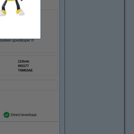
 stukken goedkoper !!!
123inkt
:
093177
T6M03AE
Direct leverbaar