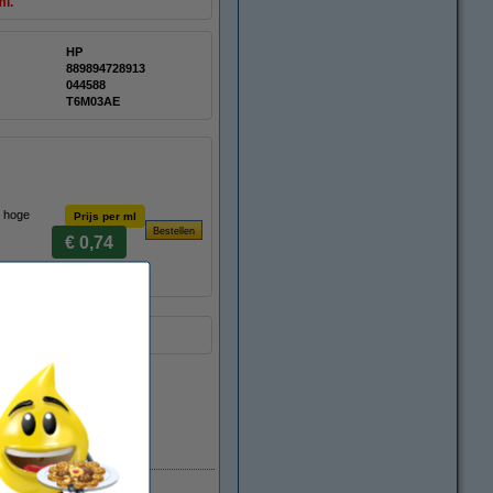
ml.
HP
889894728913
:
044588
T6M03AE
n hoge
Prijs per ml
€ 0,74
Direct leverbaar