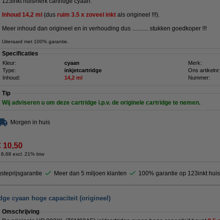
123inkt huismerk cartridge cyaan.
Inhoud
14,2
ml
(dus
ruim 3.5 x zoveel inkt
als origineel !!!).
Meer inhoud dan origineel en in verhouding dus ........... stukken goedkoper !!!
Uiteraard met 100% garantie.
Specificaties
Kleur:
cyaan
Merk:
Type:
inkjetcartridge
Ons artikelnr
Inhoud:
14,2 ml
Nummer:
Tip
Wij adviseren u om deze cartridge i.p.v. de originele cartridge te nemen.
Morgen in huis
€ 10,50
 8,68 excl. 21% btw
steprijsgarantie
Meer dan 5 miljoen klanten
100% garantie op 123inkt hui
ge cyaan hoge capaciteit (origineel)
Omschrijving