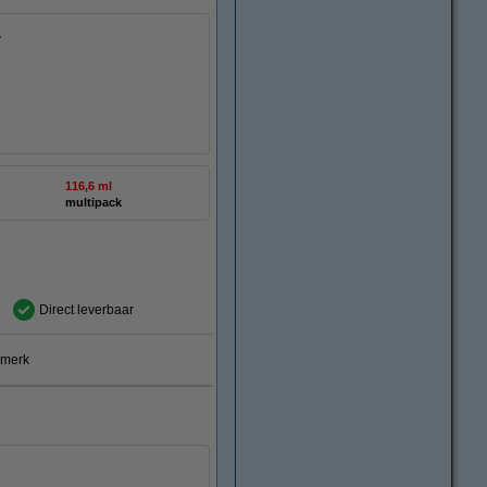
.
116,6 ml
multipack
Direct leverbaar
smerk