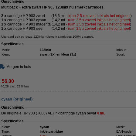
Omschrijving
Multipack + extra zwart HP 903 123inkt huismerkcartridges.
2 x
cartridge HP 903 zwart
(18,6 ml
- bijna 2.5 x zoveel inkt als het origineel
)
1 x
cartridge HP 903 cyaan
(14,2 ml
- ruim 3.5 x zoveel inkt als het origineel
)
1 x
cartridge HP 903 magenta
(14,2 ml
- ruim 3.5 x zoveel inkt als het origineel
)
1 x
cartridge HP 903 geel
(14,2 ml
- ruim 3.5 x zoveel inkt als het origineel
)
Uiteraard ook op deze 123inkt huismerk cartridges 100% garantie.
Specificaties
Merk:
123inkt
Inhoud:
Kleur:
zwart (2x) en kleur (3x)
Soort:
Morgen in huis
€ 56,00
 46,28 excl. 21% btw
 cyaan (origineel)
Omschrijving
De originele HP 903 (T6L87AE) inktcartridge cyaan bevat
4 ml.
Specificaties
Kleur:
cyaan
Merk:
Type:
inkjetcartridge
EAN-code: