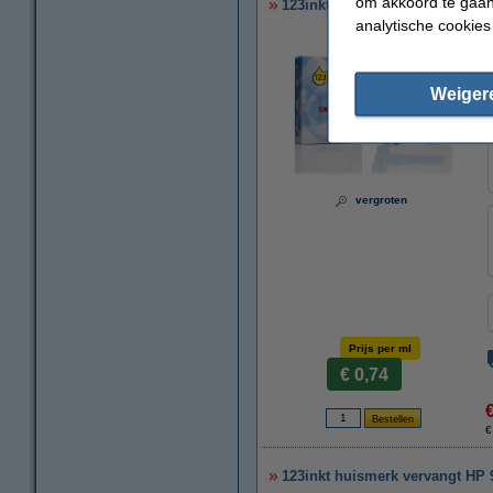
om akkoord te gaan.
123inkt huismerk vervangt HP 
analytische cookies
Weiger
vergroten
Prijs per ml
€ 0,74
€
123inkt huismerk vervangt HP 