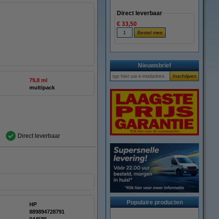
Direct leverbaar
€ 33,50
Nieuwsbrief
79,8 ml
multipack
Direct leverbaar
Populaire producten
HP
889894728791