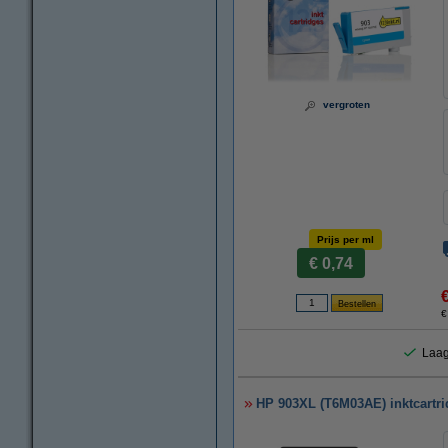
vergroten
Prijs per ml
€ 0,74
€
Laag
HP 903XL (T6M03AE) inktcartrid