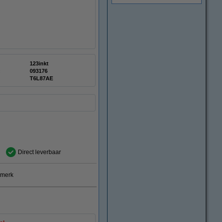
123inkt
:
093176
T6L87AE
Direct leverbaar
smerk