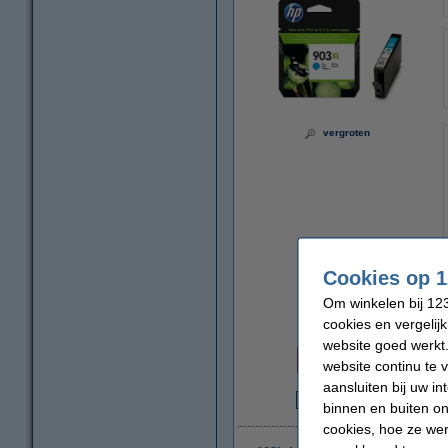
vergroten
Cookies op 1
Om winkelen bij 123
cookies en vergelij
Prijs per ml
website goed werkt.
€ 2,37
website continu te 
aansluiten bij uw i
binnen en buiten on
€
cookies, hoe ze we