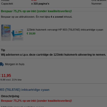
Inhoud:
4 ml
Ons artikelnr
Capaciteit:
± 315 pagina's
Nummer:
Bespaar
75,2%
op uw inkt (zonder kwaliteitsverlies)!
Bespaar op uw afdrukkosten. Én met bijna
4 x zoveel
inhoud
.
123inkt huismerk vervangt HP 903 (T6L87AE) inktcartridge cyaan
€ 10,50
Tip
Wij adviseren u i.p.v. deze cartridge de 123inkt huismerk-uitvoering te nemen.
Morgen in huis
€ 11,95
 9,88 excl. 21% btw
903 (T6L87AE) inktcartridge cyaan
Omschrijving
Bespaar
75,2%
op uw inkt (zonder kwaliteitsverlies)!