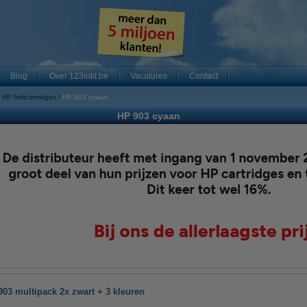
Blog
Over 123inkt.be
Vacatures
Contact
HP Inktcartridges
HP 903 cyaan
HP 903 cyaan
03 multipack 2x zwart + 3 kleuren