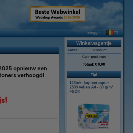
FR
Inloggen
Winkelwagentje
Aantal
Product
Geen producten
Totaal:
€ 0,00
Tip!
123inkt kopieerpapier -
2500 vellen A4 - 80 g/m²
FSC®