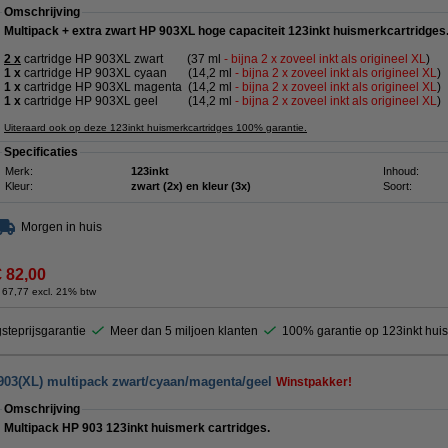
Omschrijving
Multipack + extra zwart HP 903XL hoge capaciteit 123inkt huismerkcartridges
2 x
cartridge HP 903XL zwart
(37 ml
- bijna 2 x zoveel inkt als origineel XL
)
1 x
cartridge HP 903XL cyaan
(14,2 ml
-
bijna 2 x zoveel inkt als
origineel XL
)
1 x
cartridge HP 903XL magenta
(14,2 ml
-
bijna 2 x zoveel inkt als
origineel XL
)
1 x
cartridge HP 903XL geel
(14,2 ml
-
bijna 2 x zoveel inkt als
origineel XL
)
Uiteraard ook op deze 123inkt huismerkcartridges 100% garantie.
Specificaties
Merk:
123inkt
Inhoud:
Kleur:
zwart (2x) en kleur (3x)
Soort:
Morgen in huis
€ 82,00
 67,77 excl. 21% btw
steprijsgarantie
Meer dan 5 miljoen klanten
100% garantie op 123inkt hui
903(XL) multipack zwart/cyaan/magenta/geel
Winstpakker!
Omschrijving
Multipack HP 903 123inkt huismerk cartridges.