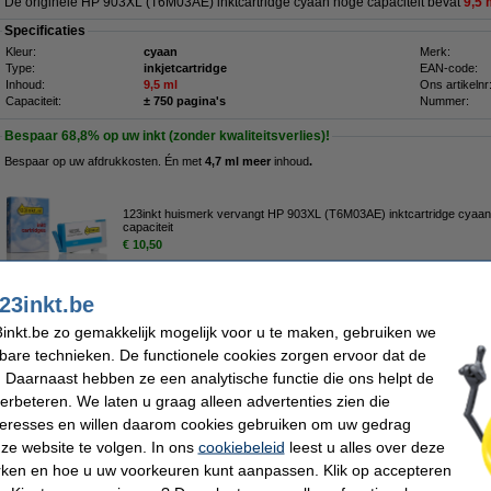
De originele HP 903XL (T6M03AE) inktcartridge cyaan hoge capaciteit bevat
9,5 
Specificaties
Kleur:
cyaan
Merk:
Type:
inkjetcartridge
EAN-code:
Inhoud:
9,5 ml
Ons artikelnr
Capaciteit:
± 750 pagina's
Nummer:
Bespaar
68,8%
op uw inkt (zonder kwaliteitsverlies)!
Bespaar op uw afdrukkosten. Én met
4,7 ml meer
inhoud
.
123inkt huismerk vervangt HP 903XL (T6M03AE) inktcartridge cyaa
capaciteit
€ 10,50
23inkt.be
Tip
inkt.be zo gemakkelijk mogelijk voor u te maken, gebruiken we
Wij adviseren u i.p.v. deze cartridge de 123inkt huismerk-uitvoering te nemen.
kbare technieken. De functionele cookies zorgen ervoor dat de
 Daarnaast hebben ze een analytische functie die ons helpt de
Morgen in huis
verbeteren. We laten u graag alleen advertenties zien die
nteresses en willen daarom cookies gebruiken om uw gedrag
€ 22,50
ze website te volgen. In ons
cookiebeleid
leest u alles over deze
 18,60 excl. 21% btw
rken en hoe u uw voorkeuren kunt aanpassen. Klik op accepteren