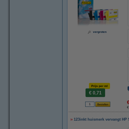
vergroten
Prijs per ml
€ 0,71
€
123inkt huismerk vervangt HP 