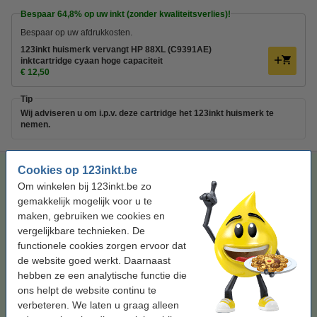
Bespaar
64,8%
op uw inkt (zonder kwaliteitsverlies)!
Bespaar op uw afdrukkosten.
123inkt huismerk vervangt HP 88XL (C9391AE)
inktcartridge cyaan hoge capaciteit
€ 12,50
Tip
Wij adviseren u om i.p.v. deze cartridge het 123inkt huismerk te
nemen.
123inkt huismerk vervangt HP 88XL (C9391AE) inktcartridge
Cookies op 123inkt.be
cyaan hoge capaciteit
Om winkelen bij 123inkt.be zo
gemakkelijk mogelijk voor u te
cyaan
inkjetcartridge
17,1 ml
123inkt
maken, gebruiken we cookies en
Bekijk de specificaties en omschrijving
vergelijkbare technieken. De
Bespaar
64,8%
op uw inkt (zonder
functionele cookies zorgen ervoor dat
kwaliteitsverlies)!
de website goed werkt. Daarnaast
Direct leverbaar
hebben ze een analytische functie die
Maandag in huis
ons helpt de website continu te
verbeteren. We laten u graag alleen
Prijs per ml
€ 0,73