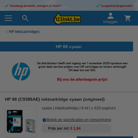
Vandaag besteld, morgen in huis!*
Laagsteprijsgarantie!
Inloggen
HP Inktcartridges
HP 88 cyaan
HP 88 (C9386AE) inktcartridge cyaan (origineel)
cyaan
inkjetcartridge
9 ml
± 620 pagina's
Bekijk de specificaties en omschrijving
Prijs per ml
€ 1,94