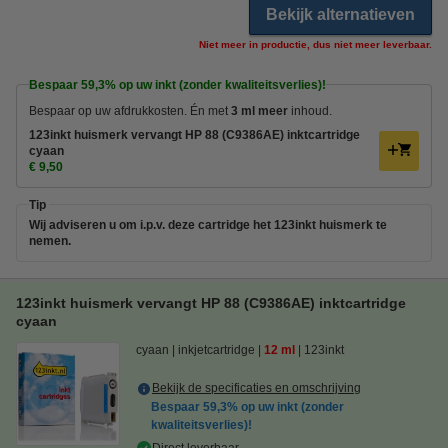
Bekijk alternatieven
Niet meer in productie, dus niet meer leverbaar.
Bespaar
59,3%
op uw inkt (zonder kwaliteitsverlies)!
Bespaar op uw afdrukkosten. Én met
3 ml meer
inhoud.
123inkt huismerk vervangt HP 88 (C9386AE) inktcartridge
cyaan
€ 9,50
Tip
Wij adviseren u om i.p.v. deze cartridge het 123inkt huismerk te
nemen.
123inkt huismerk vervangt HP 88 (C9386AE) inktcartridge
cyaan
cyaan
inkjetcartridge
12 ml
123inkt
Bekijk de specificaties en omschrijving
Bespaar
59,3%
op uw inkt (zonder
kwaliteitsverlies)!
Direct leverbaar