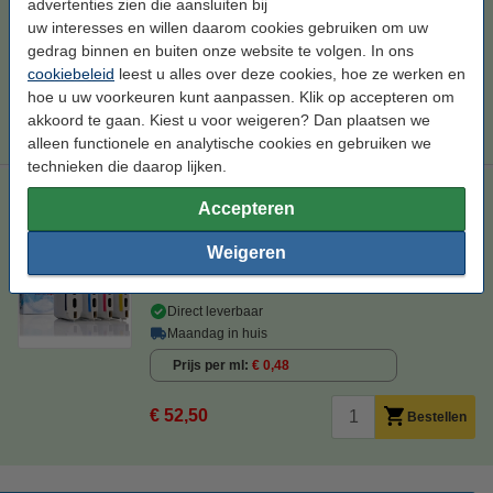
advertenties zien die aansluiten bij
uw interesses en willen daarom cookies gebruiken om uw
€ 12,50
Bestellen
gedrag binnen en buiten onze website te volgen. In ons
cookiebeleid
leest u alles over deze cookies, hoe ze werken en
Tip
hoe u uw voorkeuren kunt aanpassen. Klik op accepteren om
Wij adviseren u om deze cartridge i.p.v. de originele cartridge te
akkoord te gaan. Kiest u voor weigeren? Dan plaatsen we
nemen.
alleen functionele en analytische cookies en gebruiken we
technieken die daarop lijken.
Aanbieding: 123inkt huismerk vervangt HP 88XL zwart + 3
Accepteren
kleuren
zwart en kleur
110,2 ml
multipack
Weigeren
Bekijk de specificaties en omschrijving
Direct leverbaar
Maandag in huis
Prijs per ml
€ 0,48
€ 52,50
Bestellen