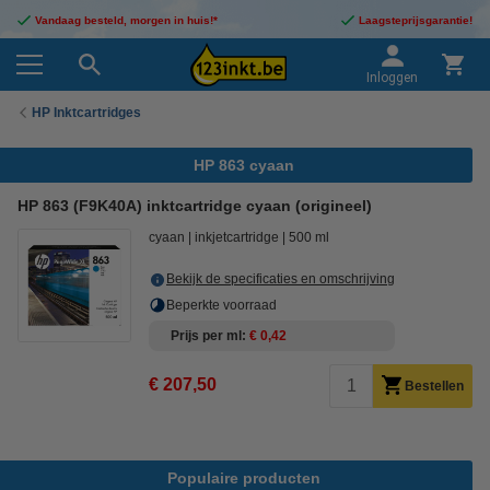
Vandaag besteld, morgen in huis!*
Laagsteprijsgarantie!
Inloggen
HP Inktcartridges
HP 863 cyaan
HP 863 (F9K40A) inktcartridge cyaan (origineel)
cyaan
inkjetcartridge
500 ml
Bekijk de specificaties en omschrijving
Beperkte voorraad
Prijs per ml
€ 0,42
€ 207,50
Bestellen
Populaire producten