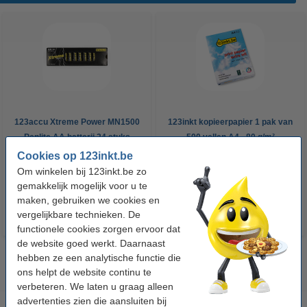
123accu Xtreme Power MN1500
123inkt kopieerpapier 1 pak van
Penlite AA batterij 24 stuks
500 vellen A4 - 80 g/m²
Cookies op 123inkt.be
€ 14,95
€ 7,25
Om winkelen bij 123inkt.be zo
Incl. 21% btw
Incl. 21% btw
gemakkelijk mogelijk voor u te
maken, gebruiken we cookies en
vergelijkbare technieken. De
functionele cookies zorgen ervoor dat
de website goed werkt. Daarnaast
hebben ze een analytische functie die
ons helpt de website continu te
verbeteren. We laten u graag alleen
advertenties zien die aansluiten bij