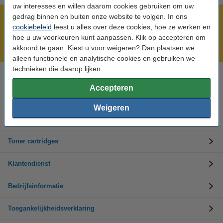
uw interesses en willen daarom cookies gebruiken om uw
gedrag binnen en buiten onze website te volgen. In ons
Meer dan 5 miljoen klanten!
cookiebeleid
leest u alles over deze cookies, hoe ze werken en
Voor 22.00 uur besteld, morgen in huis!
hoe u uw voorkeuren kunt aanpassen. Klik op accepteren om
Laagsteprijsgarantie!
akkoord te gaan. Kiest u voor weigeren? Dan plaatsen we
alleen functionele en analytische cookies en gebruiken we
technieken die daarop lijken.
Hulp nodig? Bel ons op +32 (0)9 39 64 123
Accepteren
Op werkdagen van 8.30 tot 17 uur
Weigeren
Inktpatronen
Toner cartridges
Klantendienst
Bedrijfsinformatie
Toegankelijkheidsverklaring