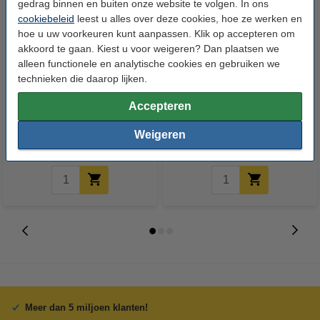
gedrag binnen en buiten onze website te volgen. In ons
cookiebeleid
leest u alles over deze cookies, hoe ze werken en
hoe u uw voorkeuren kunt aanpassen. Klik op accepteren om
akkoord te gaan. Kiest u voor weigeren? Dan plaatsen we
alleen functionele en analytische cookies en gebruiken we
technieken die daarop lijken.
123accu Xtreme Power MN1500
123inkt kopieerpapier 1 doos
Penlite AA batterij 24 stuks
van 2500 vellen A4 - 80 g/m²
Accepteren
Weigeren
€ 14,95
€ 33,50
Incl. 21% btw
Incl. 21% btw
Meer dan 5 miljoen klanten!