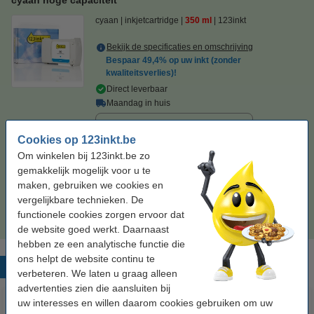
cyaan
inkjetcartridge
350 ml
123inkt
Bekijk de specificaties en omschrijving
Bespaar
49,4%
op uw inkt (zonder
kwaliteitsverlies)!
Direct leverbaar
Maandag in huis
Prijs per ml
€ 0,31
Cookies op 123inkt.be
€ 107,50
Om winkelen bij 123inkt.be zo
Bestellen
gemakkelijk mogelijk voor u te
maken, gebruiken we cookies en
Tip
vergelijkbare technieken. De
Wij adviseren u om deze cartridge i.p.v. de originele cartridge te
nemen.
functionele cookies zorgen ervoor dat
de website goed werkt. Daarnaast
hebben ze een analytische functie die
ons helpt de website continu te
Populaire producten
verbeteren. We laten u graag alleen
advertenties zien die aansluiten bij
uw interesses en willen daarom cookies gebruiken om uw