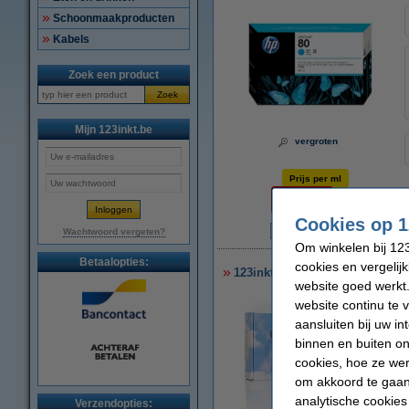
Schoonmaakproducten
Kabels
Zoek een product
Zoek
Mijn 123inkt.be
vergroten
Prijs per ml
€ 0,61
Cookies op 1
N
Wachtwoord vergeten?
Om winkelen bij 123
Betaalopties:
cookies en vergelij
123inkt huismerk vervangt HP 8
website goed werkt.
website continu te 
aansluiten bij uw i
binnen en buiten on
cookies, hoe ze we
om akkoord te gaan.
analytische cookies
Verzendopties: