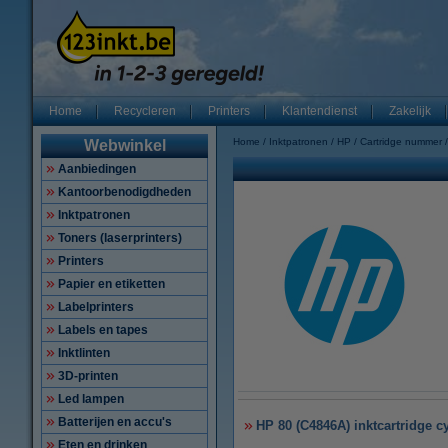
Home
Recycleren
Printers
Klantendienst
Zakelijk
Home
Inktpatronen
HP
Cartridge nummer
Webwinkel
Aanbiedingen
Kantoorbenodigdheden
Inktpatronen
Toners (laserprinters)
Printers
Papier en etiketten
Labelprinters
Labels en tapes
Inktlinten
3D-printen
Led lampen
Batterijen en accu's
HP 80 (C4846A) inktcartridge cy
Eten en drinken