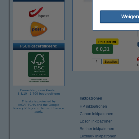
vergroten
Weiger
Prijs per ml
FSC® gecertificeerd:
€ 0,31
€
Beoordeling door klanten:
8.8
/
10
-
1.799
beoordelingen
Inktpatronen
This site is protected by
reCAPTCHA and the Google
HP inktpatronen
Privacy Policy
and
Terms of Service
apply.
Canon inktpatronen
Epson inktpatronen
Brother inktpatronen
Lexmark inktpatronen