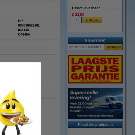
Direct leverbaar
€ 33,50
HP
088698629161
:
031145
C4846A
Nieuwsbrief
Populaire producten