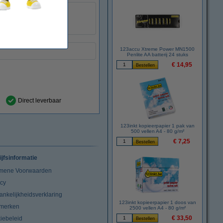
123inkt
:
031146
C4846A
123accu Xtreme Power MN1500
Penlite AA batterij 24 stuks
€ 14,95
Direct leverbaar
123inkt kopieerpapier 1 pak van
500 vellen A4 - 80 g/m²
€ 7,25
ijfsinformatie
mene Voorwaarden
acy
ankelijkheidsverklaring
123inkt kopieerpapier 1 doos van
merken
2500 vellen A4 - 80 g/m²
€ 33,50
iebeleid