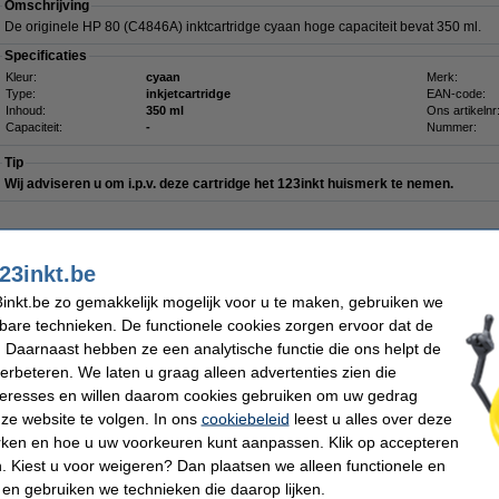
Omschrijving
De originele HP 80 (C4846A) inktcartridge cyaan hoge capaciteit bevat 350 ml.
Specificaties
Kleur:
cyaan
Merk:
Type:
inkjetcartridge
EAN-code:
Inhoud:
350 ml
Ons artikelnr
Capaciteit:
-
Nummer:
Tip
Wij adviseren u om i.p.v. deze cartridge het 123inkt huismerk te nemen.
23inkt.be
iet meer in productie, dus niet meer leverbaar.
inkt.be zo gemakkelijk mogelijk voor u te maken, gebruiken we
kbare technieken. De functionele cookies zorgen ervoor dat de
0 (C4846A) inktcartridge cyaan hoge capaciteit
 Daarnaast hebben ze een analytische functie die ons helpt de
Omschrijving
verbeteren. We laten u graag alleen advertenties zien die
Bespaar
49,4%
op uw inkt (zonder kwaliteitsverlies)!
nteresses en willen daarom cookies gebruiken om uw gedrag
123inkt huismerk cartridge cyaan, inhoud:
350 ml
ze website te volgen. In ons
cookiebeleid
leest u alles over deze
rken en hoe u uw voorkeuren kunt aanpassen. Klik op accepteren
Uitstekende kwaliteit
en ...........
stukken goedkoper!!!
 Kiest u voor weigeren? Dan plaatsen we alleen functionele en
Uiteraard met 100% garantie.
 en gebruiken we technieken die daarop lijken.