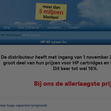
Blog
Over 123inkt.be
Vacatures
Contact
HP Inktcartridges
HP 80 cyaan hc
HP 80 cyaan hc
aan hoge capaciteit (origineel)