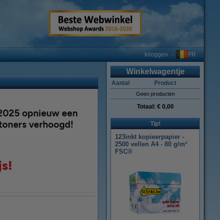
FR
Inloggen
Winkelwagentje
Aantal
Product
Geen producten
Totaal:
€ 0,00
Tip!
123inkt kopieerpapier -
2500 vellen A4 - 80 g/m²
FSC®