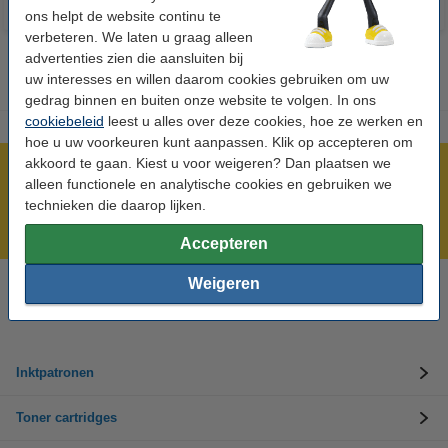
ons helpt de website continu te
verbeteren. We laten u graag alleen
advertenties zien die aansluiten bij
uw interesses en willen daarom cookies gebruiken om uw
gedrag binnen en buiten onze website te volgen. In ons
cookiebeleid
leest u alles over deze cookies, hoe ze werken en
hoe u uw voorkeuren kunt aanpassen. Klik op accepteren om
akkoord te gaan. Kiest u voor weigeren? Dan plaatsen we
Meer dan 5 miljoen klanten!
alleen functionele en analytische cookies en gebruiken we
Voor 22.00 uur besteld, morgen in huis!
technieken die daarop lijken.
Laagsteprijsgarantie!
Accepteren
Weigeren
Hulp nodig? Bel ons op +32 (0)9 39 64 123
Op werkdagen van 8.30 tot 17 uur
Inktpatronen
Toner cartridges