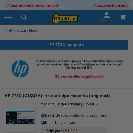
Vandaag besteld, morgen in huis!*
Laagsteprijsgarantie!
Inloggen
HP Inktcartridges
HP 773C magenta
HP 773C (C1Q39A) inktcartridge magenta (origineel)
magenta
inkjetcartridge
775 ml
-
Bekijk de specificaties en omschrijving
Beperkte voorraad
Prijs per ml
€ 0,33