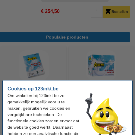
€ 254,50
Bestellen
Populaire producten
Cookies op 123inkt.be
123inkt kopieerpapier 1 pak van
123inkt kopieerpapier 1 doos
Om winkelen bij 123inkt.be zo
500 vellen A4 - 80 g/m²
van 2500 vellen A4 - 80 g/m²
gemakkelijk mogelijk voor u te
maken, gebruiken we cookies en
vergelijkbare technieken. De
€ 7,25
€ 33,50
Incl. 21% btw
Incl. 21% btw
functionele cookies zorgen ervoor dat
de website goed werkt. Daarnaast
hebben ze een analytische functie die