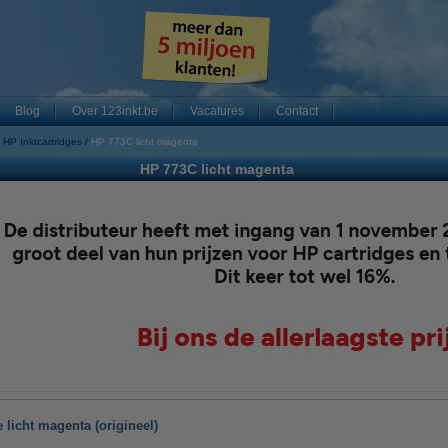
Blog
Over 123inkt.be
Vacatures
Contact
HP Inktcartridges
HP 773C licht magenta
HP 773C licht magenta
 licht magenta (origineel)