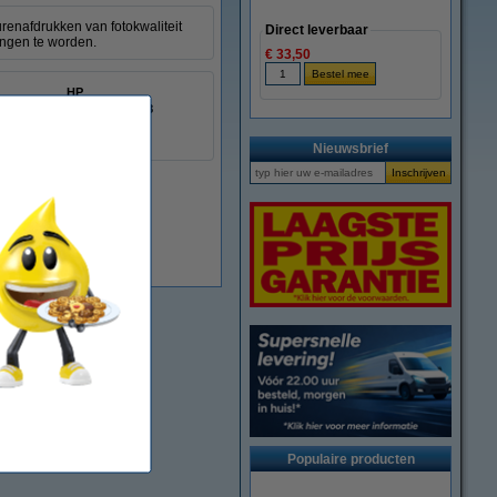
enafdrukken van fotokwaliteit
Direct leverbaar
angen te worden.
€ 33,50
HP
0888182347928
:
044360
C1Q41A
Nieuwsbrief
Populaire producten