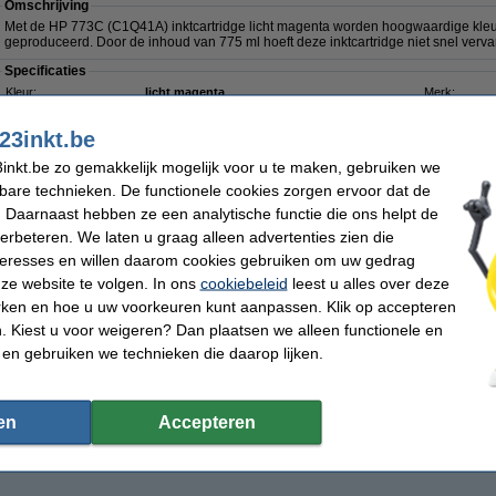
Omschrijving
Met de HP 773C (C1Q41A) inktcartridge licht magenta worden hoogwaardige kleur
geproduceerd. Door de inhoud van 775 ml hoeft deze inktcartridge niet snel verv
Specificaties
Kleur:
licht magenta
Merk:
Type:
inkjetcartridge
EAN-code:
Inhoud:
775 ml
Ons artikelnr
23inkt.be
Capaciteit:
-
Nummer:
inkt.be zo gemakkelijk mogelijk voor u te maken, gebruiken we
kbare technieken. De functionele cookies zorgen ervoor dat de
 Daarnaast hebben ze een analytische functie die ons helpt de
verbeteren. We laten u graag alleen advertenties zien die
nteresses en willen daarom cookies gebruiken om uw gedrag
iet meer in productie, dus niet meer leverbaar.
ze website te volgen. In ons
cookiebeleid
leest u alles over deze
rken en hoe u uw voorkeuren kunt aanpassen. Klik op accepteren
 Kiest u voor weigeren? Dan plaatsen we alleen functionele en
 en gebruiken we technieken die daarop lijken.
en
Accepteren