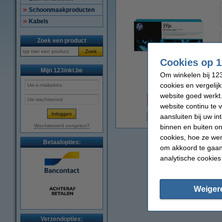
Schoonmaakproducten
Kabels
Zoek een product
Zoek
Cookies op 1
Mijn 123inkt.be
Om winkelen bij 123
vergroten
cookies en vergelij
Prijs per ml
website goed werkt.
€ 0,33
website continu te 
aansluiten bij uw i
N
binnen en buiten on
Wachtwoord vergeten?
cookies, hoe ze we
Betaalopties:
om akkoord te gaan.
analytische cookies
Weiger
Verzendopties: