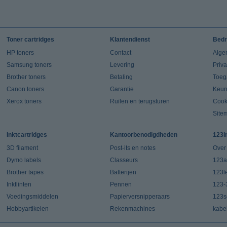
Toner cartridges
Klantendienst
Bedr
HP toners
Contact
Alge
Samsung toners
Levering
Priv
Brother toners
Betaling
Toeg
Canon toners
Garantie
Keur
Xerox toners
Ruilen en terugsturen
Cook
Site
Inktcartridges
Kantoorbenodigdheden
123i
3D filament
Post-its en notes
Over
Dymo labels
Classeurs
123a
Brother tapes
Batterijen
123l
Inktlinten
Pennen
123-
Voedingsmiddelen
Papierversnipperaars
123s
Hobbyartikelen
Rekenmachines
kabe