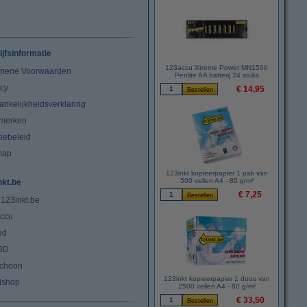
ijfsinformatie
123accu Xtreme Power MN1500
mene Voorwaarden
Penlite AA batterij 24 stuks
acy
€ 14,95
ankelijkheidsverklaring
merken
iebeleid
map
123inkt kopieerpapier 1 pak van
500 vellen A4 - 80 g/m²
nkt.be
€ 7,25
 123inkt.be
ccu
ed
3D
choon
123inkt kopieerpapier 1 doos van
lshop
2500 vellen A4 - 80 g/m²
€ 33,50