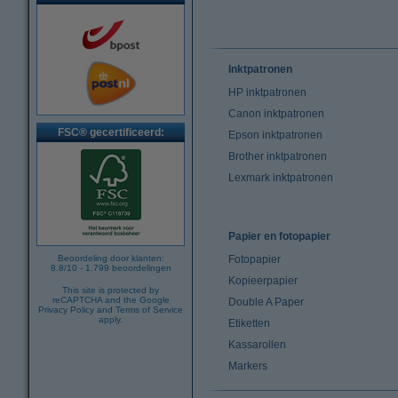
Inktpatronen
HP inktpatronen
Canon inktpatronen
FSC® gecertificeerd:
Epson inktpatronen
Brother inktpatronen
Lexmark inktpatronen
Papier en fotopapier
Beoordeling door klanten:
Fotopapier
8.8
/
10
-
1.799
beoordelingen
Kopieerpapier
This site is protected by
reCAPTCHA and the Google
Double A Paper
Privacy Policy
and
Terms of Service
apply.
Etiketten
Kassarollen
Markers