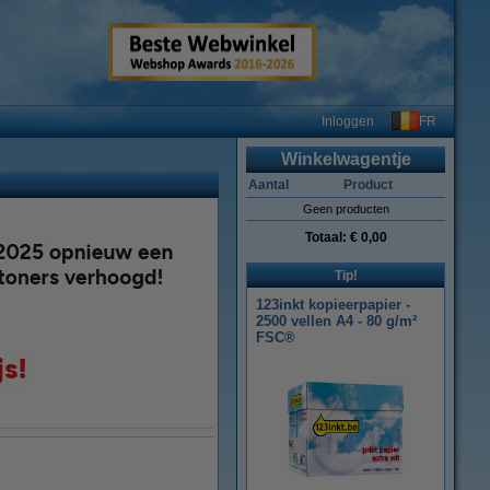
FR
Inloggen
Winkelwagentje
Aantal
Product
Geen producten
Totaal:
€ 0,00
Tip!
123inkt kopieerpapier -
2500 vellen A4 - 80 g/m²
FSC®