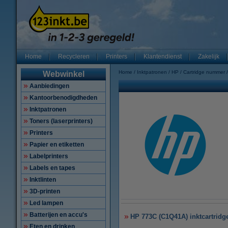
Home
Recycleren
Printers
Klantendienst
Zakelijk
Home
Inktpatronen
HP
Cartridge nummer
Webwinkel
Aanbiedingen
Kantoorbenodigdheden
Inktpatronen
Toners (laserprinters)
Printers
Papier en etiketten
Labelprinters
Labels en tapes
Inktlinten
3D-printen
Led lampen
Batterijen en accu's
HP 773C (C1Q41A) inktcartridge
Eten en drinken