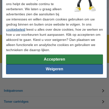
ons helpt de website continu te
verbeteren. We laten u graag alleen
advertenties zien die aansluiten bij
uw interesses en willen daarom cookies gebruiken om uw
gedrag binnen en buiten onze website te volgen. In ons
cookiebeleid
leest u alles over deze cookies, hoe ze werken en
hoe u uw voorkeuren kunt aanpassen. Klik op accepteren om
akkoord te gaan. Kiest u voor weigeren? Dan plaatsen we
Meer dan 5 miljoen klanten!
alleen functionele en analytische cookies en gebruiken we
Voor 22.00 uur besteld, morgen in huis!
technieken die daarop lijken.
Laagsteprijsgarantie!
Accepteren
Weigeren
Hulp nodig? Bel ons op +32 (0)9 39 64 123
Op werkdagen van 8.30 tot 17 uur
Inktpatronen
Toner cartridges