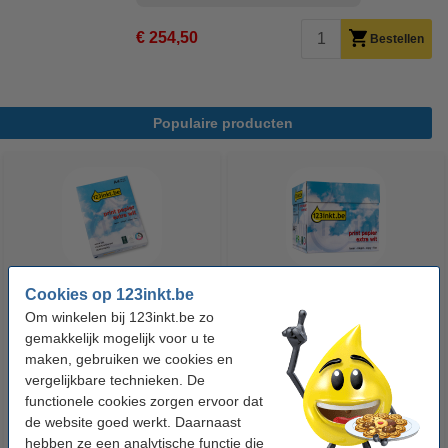
€ 254,50
Bestellen
Populaire producten
Cookies op 123inkt.be
123inkt kopieerpapier 1 pak van
123inkt kopieerpapier 1 doos
Om winkelen bij 123inkt.be zo
500 vellen A4 - 80 g/m²
van 2500 vellen A4 - 80 g/m²
gemakkelijk mogelijk voor u te
maken, gebruiken we cookies en
vergelijkbare technieken. De
€ 7,25
€ 33,50
Incl. 21% btw
Incl. 21% btw
functionele cookies zorgen ervoor dat
de website goed werkt. Daarnaast
hebben ze een analytische functie die