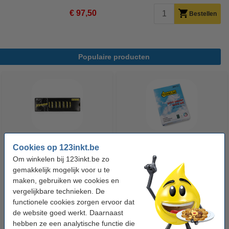
€ 97,50
Bestellen
Populaire producten
Cookies op 123inkt.be
123accu Xtreme Power MN1500
123inkt kopieerpapier 1 pak van
Om winkelen bij 123inkt.be zo
Penlite AA batterij 24 stuks
500 vellen A4 - 80 g/m²
gemakkelijk mogelijk voor u te
maken, gebruiken we cookies en
€ 14,95
€ 7,25
vergelijkbare technieken. De
Incl. 21% btw
Incl. 21% btw
functionele cookies zorgen ervoor dat
de website goed werkt. Daarnaast
hebben ze een analytische functie die