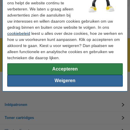
ons helpt de website continu te
verbeteren. We laten u graag alleen
advertenties zien die aansluiten bij
uw interesses en willen daarom cookies gebruiken om uw
gedrag binnen en buiten onze website te volgen. In ons
cookiebeleid
leest u alles over deze cookies, hoe ze werken en
hoe u uw voorkeuren kunt aanpassen. Klik op accepteren om
akkoord te gaan. Kiest u voor weigeren? Dan plaatsen we
Meer dan 5 miljoen klanten!
alleen functionele en analytische cookies en gebruiken we
Voor 22.00 uur besteld, morgen in huis!
technieken die daarop lijken.
Laagsteprijsgarantie!
Accepteren
Weigeren
Hulp nodig? Bel ons op +32 (0)9 39 64 123
Op werkdagen van 8.30 tot 17 uur
Inktpatronen
Toner cartridges