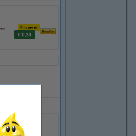
Prijs per ml
red
€ 0,30
Direct leverbaar