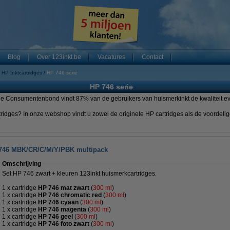
Blog
Over 123inkt.be
Vacatures
Contact
HP Inktcartridges
HP 746 serie
HP 746 serie
ridges? In onze webshop vindt u zowel de originele HP cartridges als de voordelig
 746 MBK/CR/C/M/Y/PBK multipack
Omschrijving
Set HP 746 zwart + kleuren 123inkt huismerkcartridges.
1 x cartridge
HP 746 mat zwart
(
300 ml
)
1 x cartridge
HP 746 chromatic red
(
300
ml
)
1 x cartridge
HP 746 cyaan
(
300
ml
)
1 x cartridge
HP 746 magenta
(
300
ml
)
1 x cartridge
HP 746 geel
(
300
ml
)
1 x cartridge
HP 746 foto zwart
(
300
ml
)