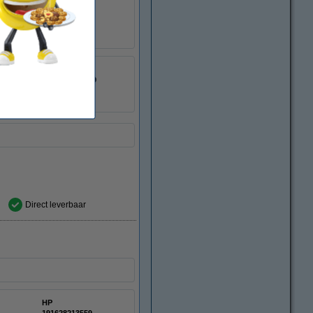
123inkt
8718237117829
:
055337
P2V81A
Direct leverbaar
HP