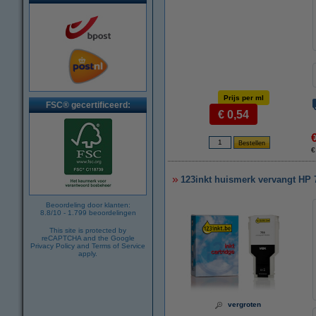
Prijs per ml
FSC® gecertificeerd:
€ 0,54
€
123inkt huismerk vervangt HP 7
Beoordeling door klanten:
8.8
/
10
-
1.799
beoordelingen
This site is protected by
reCAPTCHA and the Google
Privacy Policy
and
Terms of Service
apply.
vergroten