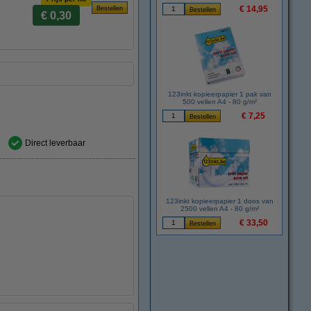
€ 14,95
€ 0,30
123inkt kopieerpapier 1 pak van
500 vellen A4 - 80 g/m²
€ 7,25
Direct leverbaar
123inkt kopieerpapier 1 doos van
2500 vellen A4 - 80 g/m²
€ 33,50