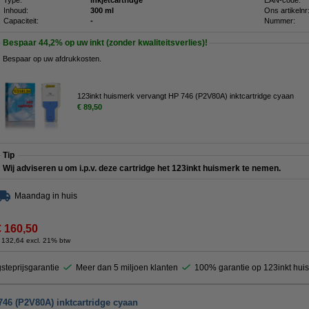
Type:
inkjetcartridge
EAN-code:
Inhoud:
300 ml
Ons artikelnr
Capaciteit:
-
Nummer:
Bespaar
44,2%
op uw inkt (zonder kwaliteitsverlies)!
Bespaar op uw afdrukkosten.
123inkt huismerk vervangt HP 746 (P2V80A) inktcartridge cyaan
€ 89,50
Tip
Wij adviseren u om i.p.v. deze cartridge het 123inkt huismerk te nemen.
Maandag in huis
€ 160,50
 132,64 excl. 21% btw
steprijsgarantie
Meer dan 5 miljoen klanten
100% garantie op 123inkt hui
746 (P2V80A) inktcartridge cyaan