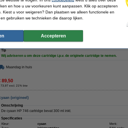
Inhoud
300
ml
(dus hetzelfde als het origineel).
rken en hoe u uw voorkeuren kunt aanpassen. Klik op accepteren
Goedkoper dan het origineel en in verhouding dus ........... stukken goedkoper !!!
 Kiest u voor weigeren? Dan plaatsen we alleen functionele en
Uiteraard met 100% garantie.
 en gebruiken we technieken die daarop lijken.
Specificaties
Kleur:
chroma red
Merk:
Type:
inkjetcartridge
EAN-code:
en
Accepteren
Inhoud:
300 ml
Ons artikelnr
Capaciteit:
-
Nummer:
Tip
Wij adviseren u om deze cartridge i.p.v. de originele cartridge te nemen.
Maandag in huis
€ 89,50
 73,97 excl. 21% btw
cyaan (origineel)
Omschrijving
De cyaan HP 746 cartridge bevat 300 ml inkt.
Specificaties
Kleur:
cyaan
Merk: