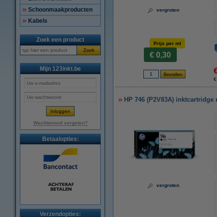
Schoonmaakproducten
vergroten
Kabels
Zoek een product
Prijs per ml
Zoek
€ 0,30
Mijn 123inkt.be
€
HP 746 (P2V83A) inktcartridge 
Wachtwoord vergeten?
Betaalopties:
vergroten
Verzendopties: