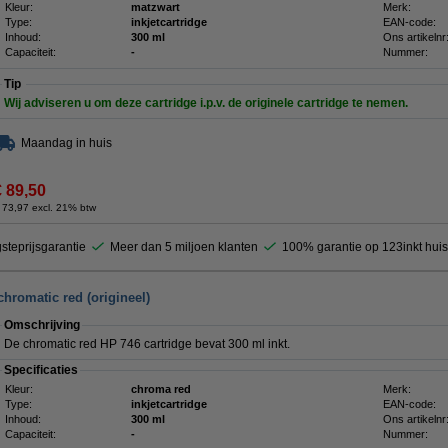
Kleur:
matzwart
Merk:
Type:
inkjetcartridge
EAN-code:
Inhoud:
300 ml
Ons artikelnr
Capaciteit:
-
Nummer:
Tip
Wij adviseren u om deze cartridge i.p.v. de originele cartridge te nemen.
Maandag in huis
€ 89,50
 73,97 excl. 21% btw
steprijsgarantie
Meer dan 5 miljoen klanten
100% garantie op 123inkt hui
chromatic red (origineel)
Omschrijving
De chromatic red HP 746 cartridge bevat 300 ml inkt.
Specificaties
Kleur:
chroma red
Merk:
Type:
inkjetcartridge
EAN-code:
Inhoud:
300 ml
Ons artikelnr
Capaciteit:
-
Nummer: