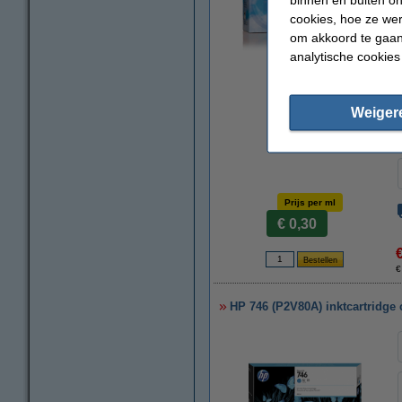
cookies, hoe ze we
om akkoord te gaan.
analytische cookies
vergroten
Weiger
Prijs per ml
€ 0,30
€
HP 746 (P2V80A) inktcartridge 