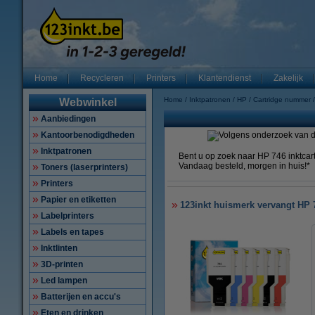
Home
Recycleren
Printers
Klantendienst
Zakelijk
Home
Inktpatronen
HP
Cartridge nummer
Webwinkel
Aanbiedingen
Kantoorbenodigdheden
Inktpatronen
Bent u op zoek naar HP 746 inktcart
Vandaag besteld, morgen in huis!*
Toners (laserprinters)
Printers
Papier en etiketten
123inkt huismerk vervangt HP
Labelprinters
Labels en tapes
Inktlinten
3D-printen
Led lampen
Batterijen en accu's
Eten en drinken