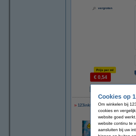
vergroten
Prijs per ml
€ 0,54
€
Cookies op 1
Om winkelen bij 123
123inkt huismerk vervangt HP 
cookies en vergelij
website goed werkt.
website continu te 
aansluiten bij uw i
binnen en buiten on