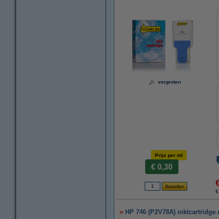
vergroten
Prijs per ml
€ 0,30
€
HP 746 (P2V78A) inktcartridge 