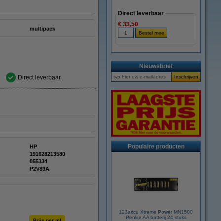
Direct leverbaar
€ 33,50
multipack
Nieuwsbrief
Direct leverbaar
Populaire producten
HP
191628213580
:
055334
P2V83A
123accu Xtreme Power MN1500
Penlite AA batterij 24 stuks
Prijs per ml