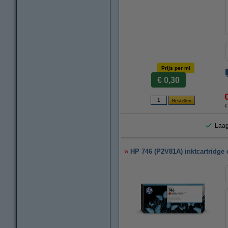
Prijs per ml
€ 0,30
€
Laag
HP 746 (P2V81A) inktcartridge 