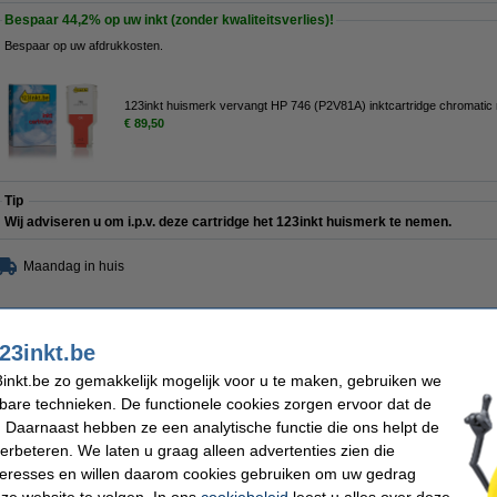
Bespaar
44,2%
op uw inkt (zonder kwaliteitsverlies)!
Bespaar op uw afdrukkosten.
123inkt huismerk vervangt HP 746 (P2V81A) inktcartridge chromatic 
€ 89,50
Tip
Wij adviseren u om i.p.v. deze cartridge het 123inkt huismerk te nemen.
Maandag in huis
€ 160,50
 132,64 excl. 21% btw
23inkt.be
inkt.be zo gemakkelijk mogelijk voor u te maken, gebruiken we
746 (P2V81A) inktcartridge chromatic red
kbare technieken. De functionele cookies zorgen ervoor dat de
Omschrijving
 Daarnaast hebben ze een analytische functie die ons helpt de
Bespaar
44,2%
op uw inkt (zonder kwaliteitsverlies)!
verbeteren. We laten u graag alleen advertenties zien die
123inkt huismerkcartridge chromatic red.
nteresses en willen daarom cookies gebruiken om uw gedrag
ze website te volgen. In ons
cookiebeleid
leest u alles over deze