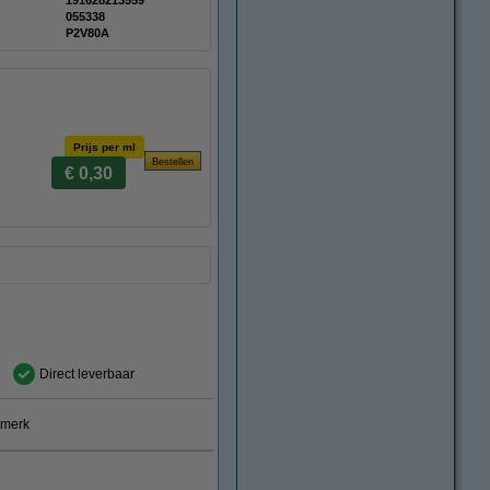
191628213559
:
055338
P2V80A
Prijs per ml
€ 0,30
Direct leverbaar
smerk