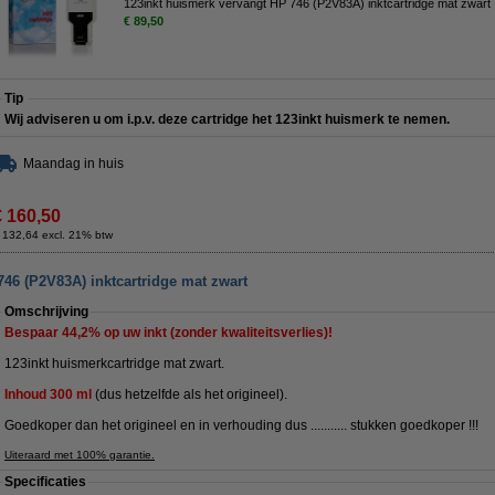
123inkt huismerk vervangt HP 746 (P2V83A) inktcartridge mat zwart
€ 89,50
Tip
Wij adviseren u om i.p.v. deze cartridge het 123inkt huismerk te nemen.
Maandag in huis
€ 160,50
 132,64 excl. 21% btw
46 (P2V83A) inktcartridge mat zwart
Omschrijving
Bespaar
44,2%
op uw inkt (zonder kwaliteitsverlies)!
123inkt huismerkcartridge mat zwart.
Inhoud
300
ml
(dus hetzelfde als het origineel).
Goedkoper dan het origineel en in verhouding dus ........... stukken goedkoper !!!
Uiteraard met 100% garantie.
Specificaties