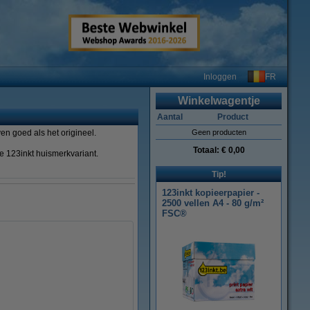
FR
Inloggen
Winkelwagentje
Aantal
Product
Geen producten
Totaal:
€ 0,00
e 123inkt huismerkvariant.
Tip!
123inkt kopieerpapier -
2500 vellen A4 - 80 g/m²
FSC®