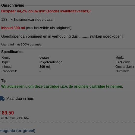
Omschrijving
Bespaar
44,2%
op uw inkt (zonder kwaliteitsverlies)!
123inkt huismerkcartridge cyaan.
Inhoud
300
ml
(dus hetzelfde als origineel).
Goedkoper dan origineel en in verhouding dus ........... stukken goedkoper !!!
Uiteraard met 100% garantie.
Specificaties
Kleur:
cyaan
Merk:
Type:
inkjetcartridge
EAN-code:
Inhoud:
300 ml
Ons artikelnr
Capaciteit:
-
Nummer:
Tip
Wij adviseren u om deze cartridge i.p.v. de originele cartridge te nemen.
Maandag in huis
€ 89,50
 73,97 excl. 21% btw
magenta (origineel)