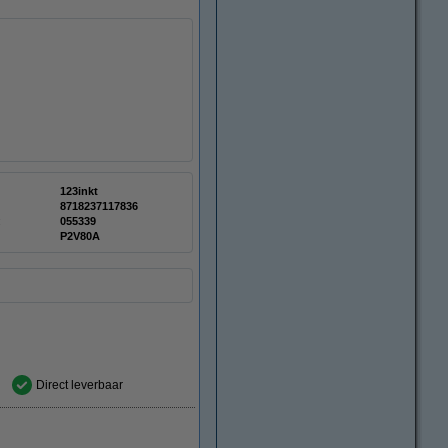
123inkt
8718237117836
:
055339
P2V80A
Direct leverbaar