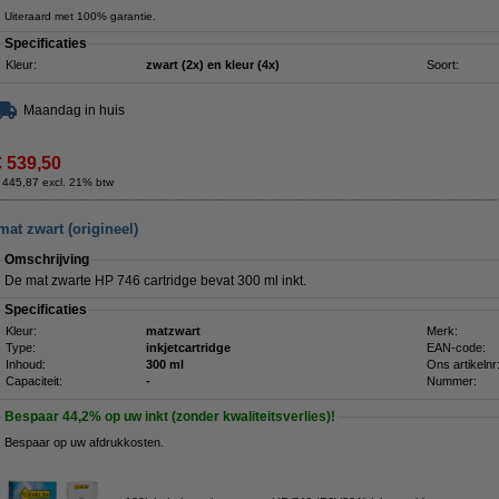
Uiteraard met 100% garantie.
Specificaties
Kleur:
zwart (2x) en kleur (4x)
Soort:
Maandag in huis
€ 539,50
 445,87 excl. 21% btw
mat zwart (origineel)
Omschrijving
De mat zwarte HP 746 cartridge bevat 300 ml inkt.
Specificaties
Kleur:
matzwart
Merk:
Type:
inkjetcartridge
EAN-code:
Inhoud:
300 ml
Ons artikelnr
Capaciteit:
-
Nummer:
Bespaar
44,2%
op uw inkt (zonder kwaliteitsverlies)!
Bespaar op uw afdrukkosten.