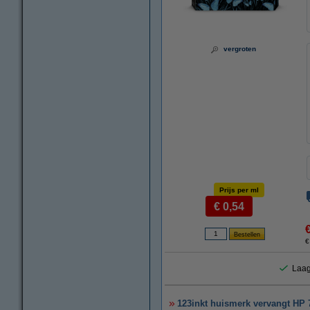
vergroten
Prijs per ml
€ 0,54
€
Laag
123inkt huismerk vervangt HP 