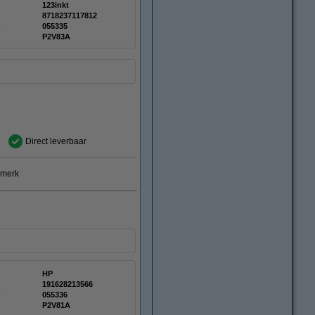
123inkt
8718237117812
:
055335
P2V83A
Direct leverbaar
smerk
HP
191628213566
:
055336
P2V81A