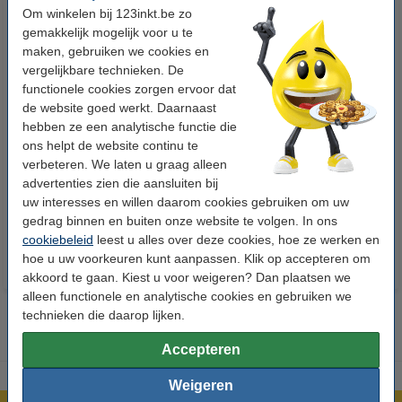
Om winkelen bij 123inkt.be zo
gemakkelijk mogelijk voor u te
maken, gebruiken we cookies en
vergelijkbare technieken. De
functionele cookies zorgen ervoor dat
de website goed werkt. Daarnaast
hebben ze een analytische functie die
123accu Xtreme Power MN1500
123inkt kopieerpapier 1 pak van
ons helpt de website continu te
Penlite AA batterij 24 stuks
500 vellen A4 - 80 g/m²
verbeteren. We laten u graag alleen
advertenties zien die aansluiten bij
uw interesses en willen daarom cookies gebruiken om uw
€ 14,95
€ 7,25
Incl. 21% btw
Incl. 21% btw
gedrag binnen en buiten onze website te volgen. In ons
cookiebeleid
leest u alles over deze cookies, hoe ze werken en
hoe u uw voorkeuren kunt aanpassen. Klik op accepteren om
akkoord te gaan. Kiest u voor weigeren? Dan plaatsen we
alleen functionele en analytische cookies en gebruiken we
technieken die daarop lijken.
Accepteren
Weigeren