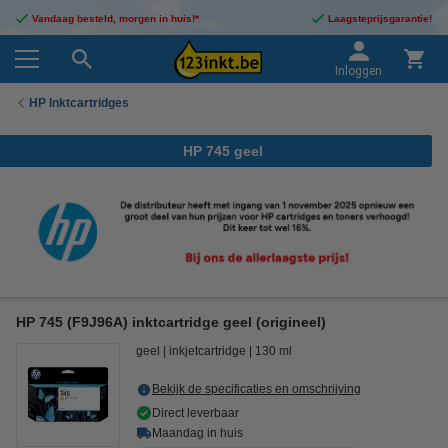
Vandaag besteld, morgen in huis!*
Laagsteprijsgarantie!
Inloggen
HP Inktcartridges
HP 745 geel
HP 745 (F9J96A) inktcartridge geel (origineel)
geel
inkjetcartridge
130 ml
Bekijk de specificaties en omschrijving
Direct leverbaar
Maandag in huis