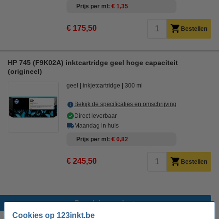
Prijs per ml
€ 1,35
€ 175,50
Bestellen
HP 745 (F9K02A) inktcartridge geel hoge capaciteit
(origineel)
geel
inkjetcartridge
300 ml
Bekijk de specificaties en omschrijving
Direct leverbaar
Maandag in huis
Prijs per ml
€ 0,82
€ 245,50
Bestellen
Populaire producten
Cookies op 123inkt.be