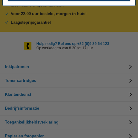
Meer dan 5 miljoen klanten!
Voor 22.00 uur besteld, morgen in huis!
Laagsteprijsgarantie!
Hulp nodig? Bel ons op +32 (0)9 39 64 123
Op werkdagen van 8.30 tot 17 uur
Inktpatronen
Toner cartridges
Klantendienst
Bedrijfsinformatie
Toegankelijkheidsverklaring
Papier en fotopapier