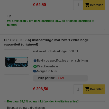
€ 62,50
Bestellen
Tip
Wij adviseren u om deze cartridge i.p.v. de originele cartridge te
nemen.
HP 728 (F9J68A) inktcartridge mat zwart extra hoge
capaciteit (origineel)
mat zwart
inkjetcartridge
300 ml
Bekijk de specificaties en omschrijving
Direct leverbaar
Morgen in huis
Prijs per ml
€ 0,69
€ 206,50
Bestellen
Bespaar
38,3%
op uw inkt (zonder kwaliteitsverlies)!
Bespaar op uw afdrukkosten.