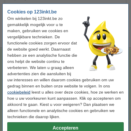
123inkt huismerk vervangt HP 728 (F9J68A) inktcartridge
mat zwart extra hoge capaciteit
Cookies op 123inkt.be
€ 127,50
Om winkelen bij 123inkt.be zo
gemakkelijk mogelijk voor u te
Tip
maken, gebruiken we cookies en
Wij adviseren u om i.p.v. deze cartridge het 123inkt huismerk te
nemen.
vergelijkbare technieken. De
functionele cookies zorgen ervoor dat
de website goed werkt. Daarnaast
123inkt huismerk vervangt HP 728 (F9J68A) inktcartridge
hebben ze een analytische functie die
mat zwart extra hoge capaciteit
ons helpt de website continu te
verbeteren. We laten u graag alleen
mat zwart
inkjetcartridge
300 ml
-
advertenties zien die aansluiten bij
Bekijk de specificaties en omschrijving
uw interesses en willen daarom cookies gebruiken om uw
Bespaar
38,3%
op uw inkt (zonder
gedrag binnen en buiten onze website te volgen. In ons
kwaliteitsverlies)!
cookiebeleid
leest u alles over deze cookies, hoe ze werken en
Direct leverbaar
hoe u uw voorkeuren kunt aanpassen. Klik op accepteren om
Morgen in huis
akkoord te gaan. Kiest u voor weigeren? Dan plaatsen we
alleen functionele en analytische cookies en gebruiken we
Prijs per ml
€ 0,43
technieken die daarop lijken.
€ 127,50
Bestellen
Accepteren