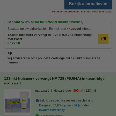
Bekijk alternatieven
Niet meer in productie, dus niet meer leverbaar.
Bespaar
57,8%
op uw inkt (zonder kwaliteitsverlies)!
Bespaar op uw afdrukkosten. Én met ruim
4x zoveel
inhoud.
123inkt huismerk vervangt HP 728 (F9J64A) inktcartridge
mat zwart
€ 127,50
Tip
Wij adviseren u om i.p.v. deze cartridge het 123inkt huismerk te
nemen.
123inkt huismerk vervangt HP 728 (F9J64A) inktcartridge
mat zwart
mat zwart
inkjetcartridge
300 ml
123inkt
Bekijk de specificaties en omschrijving
Bespaar
57,8%
op uw inkt (zonder
kwaliteitsverlies)!
Direct leverbaar