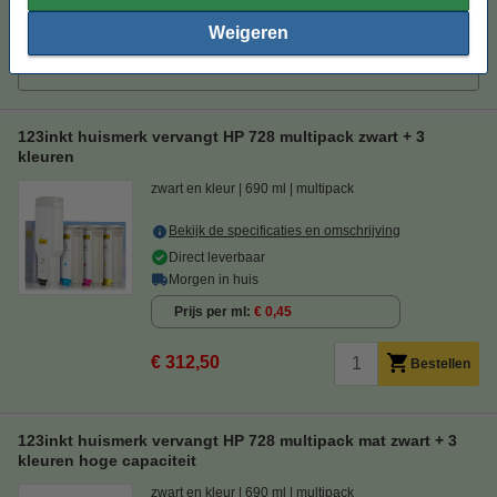
Tip
Weigeren
Wij adviseren u om deze cartridge i.p.v. de originele cartridge te
nemen.
123inkt huismerk vervangt HP 728 multipack zwart + 3
kleuren
zwart en kleur
690 ml
multipack
Bekijk de specificaties en omschrijving
Direct leverbaar
Morgen in huis
Prijs per ml
€ 0,45
€ 312,50
Bestellen
123inkt huismerk vervangt HP 728 multipack mat zwart + 3
kleuren hoge capaciteit
zwart en kleur
690 ml
multipack