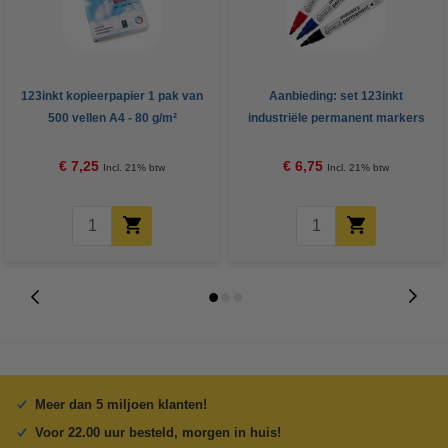
123inkt kopieerpapier 1 pak van
Aanbieding: set 123inkt
500 vellen A4 - 80 g/m²
industriële permanent markers
zwart/rood/blauw
€ 7,25
€ 6,75
Incl. 21% btw
Incl. 21% btw
Meer dan 5 miljoen klanten!
Voor 22.00 uur besteld, morgen in huis!