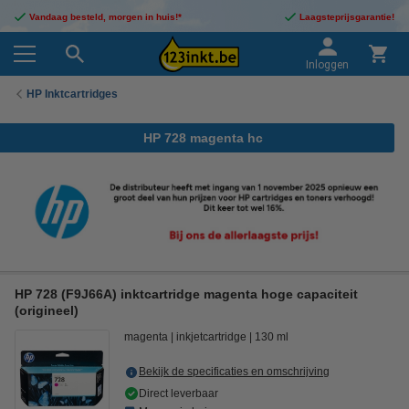
Vandaag besteld, morgen in huis!*
Laagsteprijsgarantie!
Inloggen
HP Inktcartridges
HP 728 magenta hc
HP 728 (F9J66A) inktcartridge magenta hoge capaciteit
(origineel)
magenta
inkjetcartridge
130 ml
Bekijk de specificaties en omschrijving
Direct leverbaar