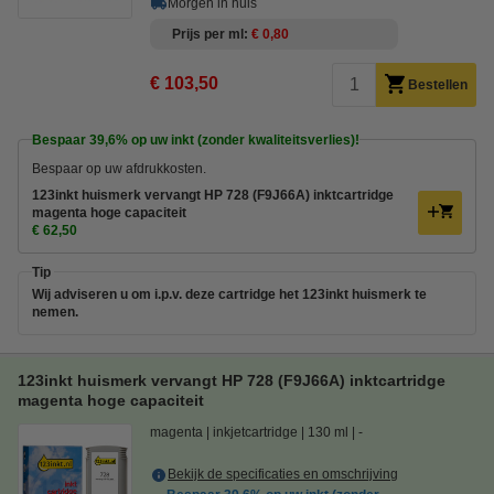
Morgen in huis
Prijs per ml
€ 0,80
€ 103,50
Bestellen
Bespaar
39,6%
op uw inkt (zonder kwaliteitsverlies)!
Bespaar op uw afdrukkosten.
123inkt huismerk vervangt HP 728 (F9J66A) inktcartridge
magenta hoge capaciteit
€ 62,50
Tip
Wij adviseren u om i.p.v. deze cartridge het 123inkt huismerk te
nemen.
123inkt huismerk vervangt HP 728 (F9J66A) inktcartridge
magenta hoge capaciteit
magenta
inkjetcartridge
130 ml
-
Bekijk de specificaties en omschrijving