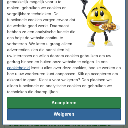
gemakkelijk mogelijk voor u te
maken, gebruiken we cookies en
Tip
vergelijkbare technieken. De
Wij adviseren u om i.p.v. deze cartridge het 123inkt huismerk te
functionele cookies zorgen ervoor dat
nemen.
de website goed werkt. Daarnaast
hebben ze een analytische functie die
123inkt huismerk vervangt HP 728 (F9K16A) inktcartridge
ons helpt de website continu te
magenta extra hoge capaciteit
verbeteren. We laten u graag alleen
advertenties zien die aansluiten bij
magenta
inkjetcartridge
300 ml
-
uw interesses en willen daarom cookies gebruiken om uw
gedrag binnen en buiten onze website te volgen. In ons
Bekijk de specificaties en omschrijving
Bespaar
38,3%
op uw inkt (zonder
cookiebeleid
leest u alles over deze cookies, hoe ze werken en
kwaliteitsverlies)!
hoe u uw voorkeuren kunt aanpassen. Klik op accepteren om
Direct leverbaar
akkoord te gaan. Kiest u voor weigeren? Dan plaatsen we
Morgen in huis
alleen functionele en analytische cookies en gebruiken we
technieken die daarop lijken.
Prijs per ml
€ 0,43
Accepteren
€ 127,50
Bestellen
Weigeren
Tip
Wij adviseren u om deze cartridge i.p.v. de originele cartridge te