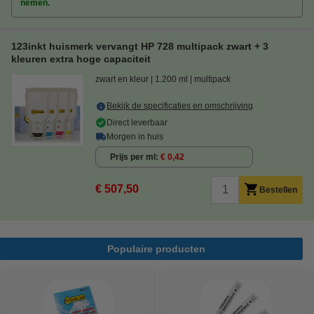
nemen.
123inkt huismerk vervangt HP 728 multipack zwart + 3
kleuren extra hoge capaciteit
zwart en kleur
1.200 ml
multipack
Bekijk de specificaties en omschrijving
Direct leverbaar
Morgen in huis
Prijs per ml
€ 0,42
€ 507,50
Bestellen
Populaire producten