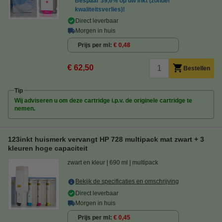
Bespaar
39,6%
op uw inkt (zonder
kwaliteitsverlies)!
Direct leverbaar
Morgen in huis
Prijs per ml
€ 0,48
€ 62,50
Bestellen
Tip
Wij adviseren u om deze cartridge i.p.v. de originele cartridge te
nemen.
123inkt huismerk vervangt HP 728 multipack mat zwart + 3
kleuren hoge capaciteit
zwart en kleur
690 ml
multipack
Bekijk de specificaties en omschrijving
Direct leverbaar
Morgen in huis
Prijs per ml
€ 0,45