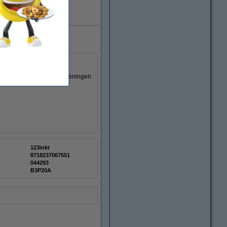
Direct leverbaar
ssionele documenten en tekeningen
123inkt
8718237067551
:
044293
B3P20A