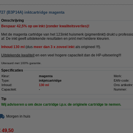
727 (B3P14A) inktcartridge magenta
Omschrijving
Bespaar
42,5%
op uw inkt (zonder kwaliteitsverlies)!
Met de magenta cartridge van het 123inkt huismerk (pigmentinkt) drukt u profes
af. De inkt geeft uitstekende resultaten en print met heldere kleuren.
Inhoud
13
0 ml
(dus
meer dan 3 x zoveel inkt
als origineel !!!).
Uitstekende kwaliteit
en een veel hogere capaciteit dan de HP-uitvoering!!!
Uiteraard met 100% garantie.
Specificaties
Kleur:
magenta
Merk:
Type:
inkjetcartridge
EAN-code:
Inhoud:
130 ml
Ons artikelnr
Capaciteit:
-
Nummer:
Tip
Wij adviseren u om deze cartridge i.p.v. de originele cartridge te nemen.
Morgen in huis
€ 49,50