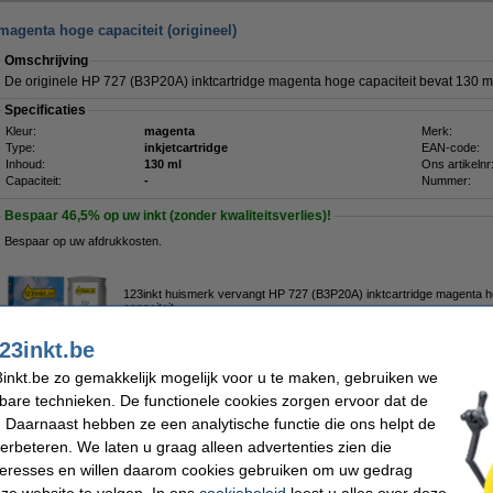
magenta hoge capaciteit (origineel)
Omschrijving
De originele HP 727 (B3P20A) inktcartridge magenta hoge capaciteit bevat 130 m
Specificaties
Kleur:
magenta
Merk:
Type:
inkjetcartridge
EAN-code:
Inhoud:
130 ml
Ons artikelnr
Capaciteit:
-
Nummer:
Bespaar
46,5%
op uw inkt (zonder kwaliteitsverlies)!
Bespaar op uw afdrukkosten.
123inkt huismerk vervangt HP 727 (B3P20A) inktcartridge magenta 
capaciteit
€ 49,50
23inkt.be
inkt.be zo gemakkelijk mogelijk voor u te maken, gebruiken we
Tip
kbare technieken. De functionele cookies zorgen ervoor dat de
Wij adviseren u om i.p.v. deze cartridge het 123inkt huismerk te nemen.
 Daarnaast hebben ze een analytische functie die ons helpt de
verbeteren. We laten u graag alleen advertenties zien die
Morgen in huis
nteresses en willen daarom cookies gebruiken om uw gedrag
ze website te volgen. In ons
cookiebeleid
leest u alles over deze