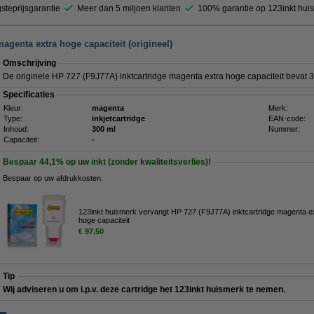
steprijsgarantie
Meer dan 5 miljoen klanten
100% garantie op 123inkt hui
agenta extra hoge capaciteit (origineel)
Omschrijving
De originele HP 727 (F9J77A) inktcartridge magenta extra hoge capaciteit bevat 3
Specificaties
Kleur:
magenta
Merk:
Type:
inkjetcartridge
EAN-code:
Inhoud:
300 ml
Nummer:
Capaciteit:
-
Bespaar
44,1%
op uw inkt (zonder kwaliteitsverlies)!
Bespaar op uw afdrukkosten.
123inkt huismerk vervangt HP 727 (F9J77A) inktcartridge magenta e
hoge capaciteit
€ 97,50
Tip
Wij adviseren u om i.p.v. deze cartridge het 123inkt huismerk te nemen.