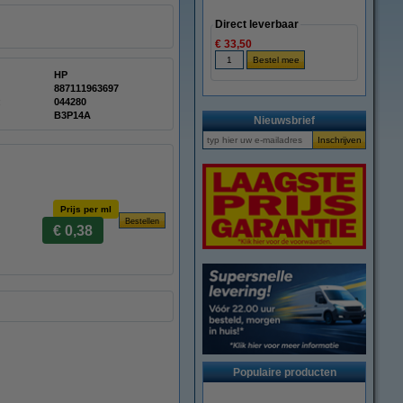
Direct leverbaar
€ 33,50
HP
887111963697
:
044280
B3P14A
Nieuwsbrief
Prijs per ml
€ 0,38
Populaire producten