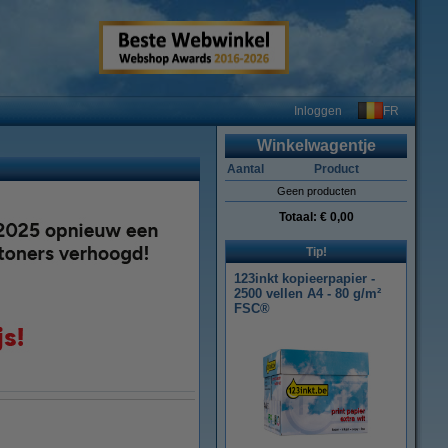
FR
Inloggen
Winkelwagentje
Aantal
Product
Geen producten
Totaal:
€ 0,00
Tip!
123inkt kopieerpapier -
2500 vellen A4 - 80 g/m²
FSC®