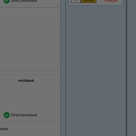
€ 26,55
Direct leverbaar
multipack
Direct leverbaar
smerk