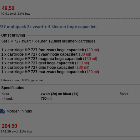
€ 49,50
 40,91 excl. 21% btw
27 multipack 2x zwart + 4 kleuren hoge capaciteit
Omschrijving
Set HP 727 zwart + kleuren 123inkt huismerk cartridges.
1 x cartridge HP 727 foto zwart hoge capaciteit
(
130 ml
)
1 x cartridge HP 727 cyaan hoge capaciteit
130 ml
)
1 x cartridge HP 727 magenta hoge capaciteit
(
130 ml
)
1 x cartridge HP 727 geel hoge capaciteit
(
130
ml
)
1 x cartridge HP 727 grijs hoge capaciteit
(
130 ml
)
1 x cartridge HP 727 mat zwart hoge capaciteit
(
130
ml
)
Uiteraard met 100% garantie.
Specificaties
Kleur:
zwart (2x) en kleur (4x)
Soort:
Inhoud:
780 ml
Morgen in huis
€ 294,50
 243,39 excl. 21% btw