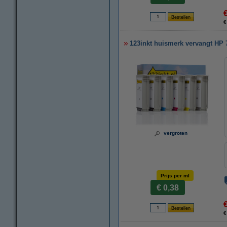
€
123inkt huismerk vervangt HP 7
vergroten
Prijs per ml
€ 0,38
€