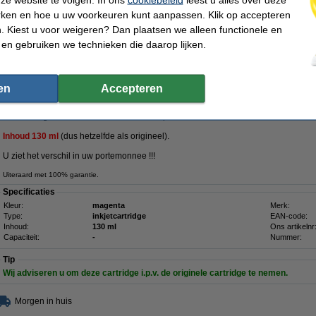
€ 92,50
rken en hoe u uw voorkeuren kunt aanpassen. Klik op accepteren
 76,45 excl. 21% btw
 Kiest u voor weigeren? Dan plaatsen we alleen functionele en
 en gebruiken we technieken die daarop lijken.
727 (B3P20A) inktcartridge magenta hoge capaciteit
Omschrijving
Bespaar
46,5%
op uw inkt (zonder kwaliteitsverlies)!
en
Accepteren
Met de magenta cartridge van het 123inkt huismerk (pigment inkt) drukt u profe
af. De inkt geeft uitstekende resultaten en print met heldere kleuren.
Inhoud
13
0 ml
(dus hetzelfde
als origineel).
U ziet het verschil in uw portemonnee !!!
Uiteraard met 100% garantie.
Specificaties
Kleur:
magenta
Merk:
Type:
inkjetcartridge
EAN-code:
Inhoud:
130 ml
Ons artikelnr
Capaciteit:
-
Nummer:
Tip
Wij adviseren u om deze cartridge i.p.v. de originele cartridge te nemen.
Morgen in huis