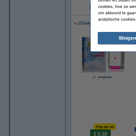
cookies, hoe ze we
€
om akkoord te gaan.
analytische cookies
123inkt huismerk vervangt HP 
Weiger
vergroten
Prijs per ml
€ 0,38