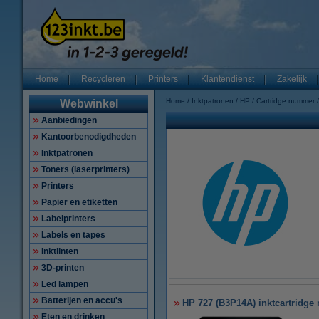
Home
Recycleren
Printers
Klantendienst
Zakelijk
Home
Inktpatronen
HP
Cartridge nummer
Webwinkel
Aanbiedingen
Kantoorbenodigdheden
Inktpatronen
Toners (laserprinters)
Printers
Papier en etiketten
Labelprinters
Labels en tapes
Inktlinten
3D-printen
Led lampen
Batterijen en accu's
HP 727 (B3P14A) inktcartridge 
Eten en drinken