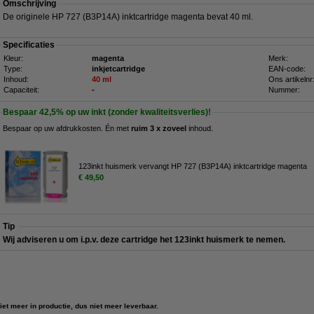
Omschrijving
De originele HP 727 (B3P14A) inktcartridge magenta bevat 40 ml.
Specificaties
Kleur:
magenta
Merk:
Type:
inkjetcartridge
EAN-code:
Inhoud:
40 ml
Ons artikelnr
Capaciteit:
-
Nummer:
Bespaar
42,5%
op uw inkt (zonder kwaliteitsverlies)!
Bespaar op uw afdrukkosten. Én met
ruim 3 x zoveel
inhoud.
123inkt huismerk vervangt HP 727 (B3P14A) inktcartridge magenta
€ 49,50
Tip
Wij adviseren u om i.p.v. deze cartridge het 123inkt huismerk te nemen.
iet meer in productie, dus niet meer leverbaar.