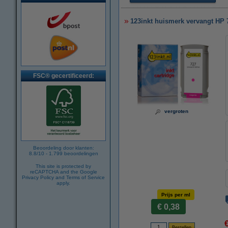
123inkt huismerk vervangt HP 
FSC® gecertificeerd:
vergroten
Beoordeling door klanten:
8.8
/
10
-
1.799
beoordelingen
This site is protected by
reCAPTCHA and the Google
Privacy Policy
and
Terms of Service
apply.
Prijs per ml
€ 0,38