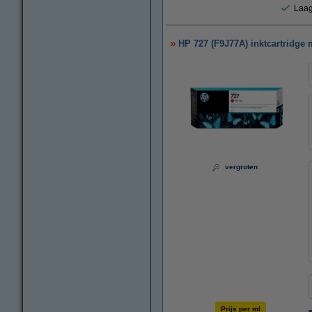
Laag
HP 727 (F9J77A) inktcartridge m
vergroten
Prijs per ml