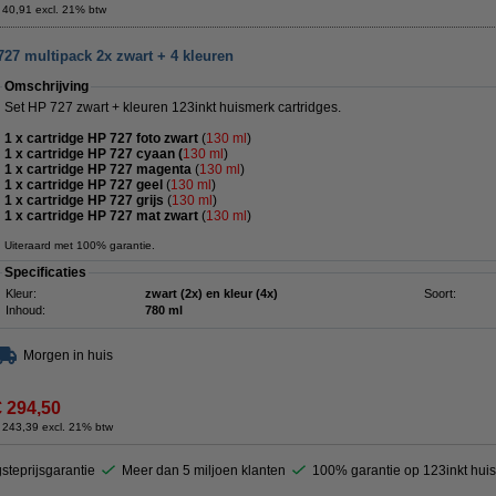
 40,91 excl. 21% btw
27 multipack 2x zwart + 4 kleuren
Omschrijving
Set HP 727 zwart + kleuren 123inkt huismerk cartridges.
1 x cartridge HP 727 foto zwart
(
130 ml
)
1 x cartridge HP 727 cyaan (
130 ml
)
1 x cartridge HP 727 magenta
(
130 ml
)
1 x cartridge HP 727 geel
(
130
ml
)
1 x cartridge HP 727 grijs
(
130 ml
)
1 x cartridge HP 727 mat zwart
(
130
ml
)
Uiteraard met 100% garantie.
Specificaties
Kleur:
zwart (2x) en kleur (4x)
Soort:
Inhoud:
780 ml
Morgen in huis
€ 294,50
 243,39 excl. 21% btw
steprijsgarantie
Meer dan 5 miljoen klanten
100% garantie op 123inkt hui