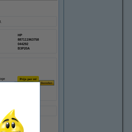
l.
HP
887111963758
:
044292
B3P20A
hoge
Prijs per ml
€ 0,38