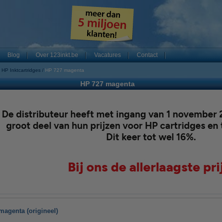
Blog
Over 123inkt.be
Vacatures
Contact
HP Inktcartridges
HP 727 magenta
HP 727 magenta
magenta (origineel)