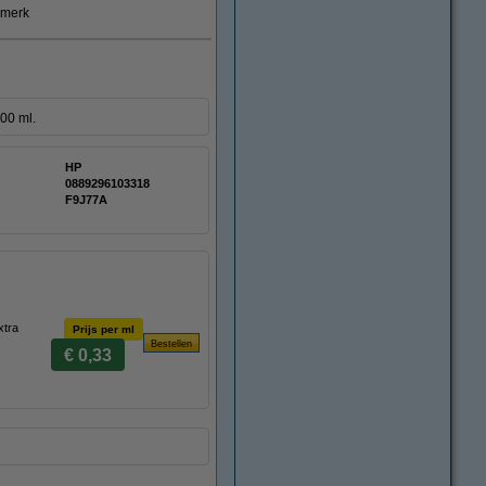
smerk
00 ml.
HP
0889296103318
F9J77A
xtra
Prijs per ml
€ 0,33