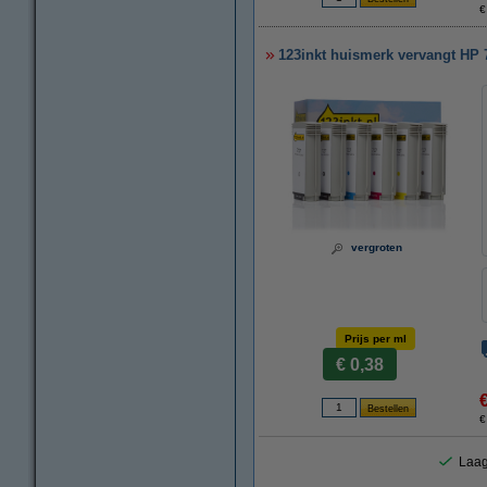
€
123inkt huismerk vervangt HP 7
vergroten
Prijs per ml
€ 0,38
€
Laag