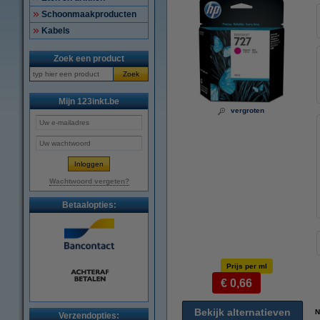
Schoonmaakproducten
Kabels
Zoek een product
Zoek
Mijn 123inkt.be
vergroten
Wachtwoord vergeten?
Betaalopties:
Prijs per ml
€ 0,66
Bekijk alternatieven
N
Verzendopties: