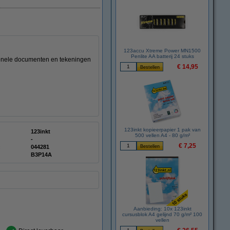
123accu Xtreme Power MN1500
Penlite AA batterij 24 stuks
sionele documenten en tekeningen
€ 14,95
123inkt kopieerpapier 1 pak van
123inkt
500 vellen A4 - 80 g/m²
-
€ 7,25
:
044281
B3P14A
Aanbieding: 10x 123inkt
cursusblok A4 gelijnd 70 g/m² 100
vellen