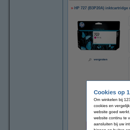
HP 727 (B3P20A) inktcartridge 
vergroten
Cookies op 1
Om winkelen bij 123
cookies en vergelij
website goed werkt.
website continu te 
Prijs per ml
aansluiten bij uw i
€ 0,71
binnen en buiten on