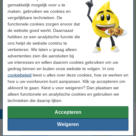
Wij adviseren u om deze cartridge i.p.v. de originele cartridge te
gemakkelijk mogelijk voor u te
nemen.
maken, gebruiken we cookies en
vergelijkbare technieken. De
functionele cookies zorgen ervoor dat
123inkt huismerk vervangt HP 711 multipack
de website goed werkt. Daarnaast
zwart/cyaan/magenta/geel
hebben ze een analytische functie die
zwart (1x) en kleur (3x)
164 ml
multipack
ons helpt de website continu te
verbeteren. We laten u graag alleen
Bekijk de specificaties en omschrijving
advertenties zien die aansluiten bij
Direct leverbaar
uw interesses en willen daarom cookies gebruiken om uw
Morgen in huis
gedrag binnen en buiten onze website te volgen. In ons
Prijs per ml
€ 0,52
cookiebeleid
leest u alles over deze cookies, hoe ze werken en
hoe u uw voorkeuren kunt aanpassen. Klik op accepteren om
akkoord te gaan. Kiest u voor weigeren? Dan plaatsen we
€ 84,50
Bestellen
alleen functionele en analytische cookies en gebruiken we
technieken die daarop lijken.
Accepteren
Populaire producten
Weigeren