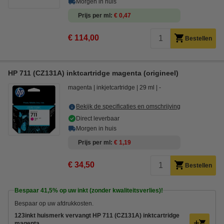
Morgen in huis
Prijs per ml
€ 0,47
€ 114,00
Bestellen
HP 711 (CZ131A) inktcartridge magenta (origineel)
magenta
inkjetcartridge
29 ml
-
Bekijk de specificaties en omschrijving
Direct leverbaar
Morgen in huis
Prijs per ml
€ 1,19
€ 34,50
Bestellen
Bespaar
41,5%
op uw inkt (zonder kwaliteitsverlies)!
Bespaar op uw afdrukkosten.
123inkt huismerk vervangt HP 711 (CZ131A) inktcartridge
magenta