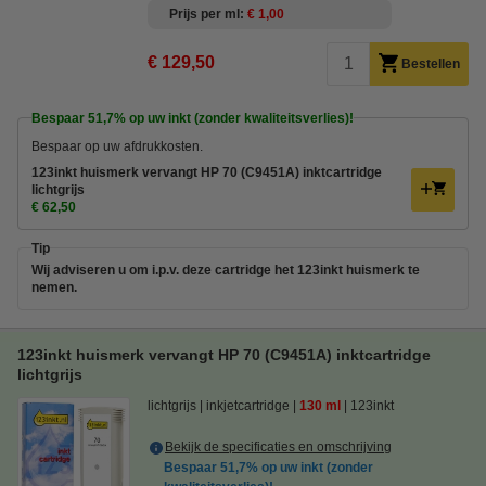
Prijs per ml
€ 1,00
€ 129,50
Bestellen
Bespaar
51,7%
op uw inkt (zonder kwaliteitsverlies)!
Bespaar op uw afdrukkosten.
123inkt huismerk vervangt HP 70 (C9451A) inktcartridge
lichtgrijs
€ 62,50
Tip
Wij adviseren u om i.p.v. deze cartridge het 123inkt huismerk te
nemen.
123inkt huismerk vervangt HP 70 (C9451A) inktcartridge
lichtgrijs
lichtgrijs
inkjetcartridge
130 ml
123inkt
Bekijk de specificaties en omschrijving
Bespaar
51,7%
op uw inkt (zonder