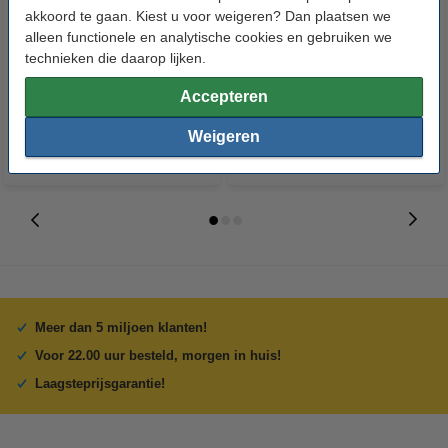
akkoord te gaan. Kiest u voor weigeren? Dan plaatsen we
123accu Xtreme Power MN1500
123inkt kopieerpapier 1 pak van
alleen functionele en analytische cookies en gebruiken we
Penlite AA batterij 24 stuks
500 vellen A4 - 80 g/m²
technieken die daarop lijken.
€ 14,95
€ 7,25
Incl. 21% btw
Incl. 21% btw
Accepteren
Weigeren
Meer dan 5 miljoen klanten!
Voor 22.00 uur besteld, morgen in huis!
Laagsteprijsgarantie!