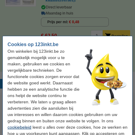
kwaliteitsverlies)!
Direct leverbaar
Maandag in huis
Prijs per ml
€ 0,48
€ 62,50
Bestellen
Cookies op 123inkt.be
Tip
Om winkelen bij 123inkt.be zo
Wij adviseren u om deze cartridge i.p.v. de originele cartridge te
gemakkelijk mogelijk voor u te
nemen.
maken, gebruiken we cookies en
vergelijkbare technieken. De
functionele cookies zorgen ervoor dat
de website goed werkt. Daarnaast
Populaire producten
hebben ze een analytische functie die
ons helpt de website continu te
verbeteren. We laten u graag alleen
advertenties zien die aansluiten bij
uw interesses en willen daarom cookies gebruiken om uw
gedrag binnen en buiten onze website te volgen. In ons
cookiebeleid
leest u alles over deze cookies, hoe ze werken en
hoe u uw voorkeuren kunt aanpassen. Klik op accepteren om