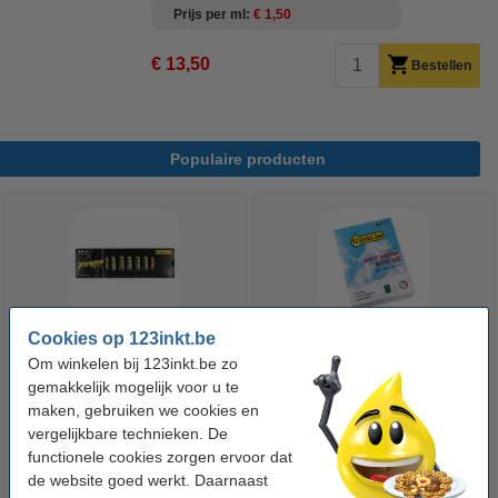
Prijs per ml
€ 1,50
€ 13,50
Bestellen
Populaire producten
Cookies op 123inkt.be
Om winkelen bij 123inkt.be zo
123accu Xtreme Power MN1500
123inkt kopieerpapier 1 pak van
gemakkelijk mogelijk voor u te
Penlite AA batterij 24 stuks
500 vellen A4 - 80 g/m²
maken, gebruiken we cookies en
vergelijkbare technieken. De
€ 14,95
€ 7,25
Incl. 21% btw
Incl. 21% btw
functionele cookies zorgen ervoor dat
de website goed werkt. Daarnaast