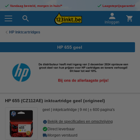
Vandaag besteld, morgen in huis!*
Laagsteprijsgarantie!
Inloggen
HP Inktcartridges
HP 655 geel
HP 655 (CZ112AE) inktcartridge geel (origineel)
geel
inkjetcartridge
9 ml
± 600 pagina's
Bekijk de specificaties en omschrijving
Direct leverbaar
Morgen verstuurd