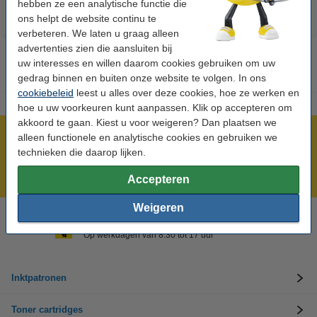
hebben ze een analytische functie die
ons helpt de website continu te
verbeteren. We laten u graag alleen
advertenties zien die aansluiten bij
uw interesses en willen daarom cookies gebruiken om uw
gedrag binnen en buiten onze website te volgen. In ons
cookiebeleid
leest u alles over deze cookies, hoe ze werken en
hoe u uw voorkeuren kunt aanpassen. Klik op accepteren om
akkoord te gaan. Kiest u voor weigeren? Dan plaatsen we
Meer dan 5 miljoen klanten!
alleen functionele en analytische cookies en gebruiken we
technieken die daarop lijken.
Voor 22.00 uur besteld, morgen in huis!
Laagsteprijsgarantie!
Accepteren
Weigeren
Hulp nodig? Bel ons op +32 (0)9 39 64 123
Op werkdagen van 8.30 tot 17 uur
Inktpatronen
Toner cartridges