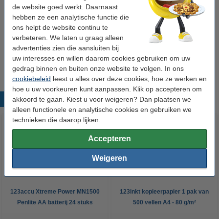
Bekijk de specificaties en omschrijving
de website goed werkt. Daarnaast
Direct leverbaar
hebben ze een analytische functie die
Maandag in huis
ons helpt de website continu te
Prijs per ml
€ 1,17
verbeteren. We laten u graag alleen
advertenties zien die aansluiten bij
€ 37,50
uw interesses en willen daarom cookies gebruiken om uw
Bestellen
gedrag binnen en buiten onze website te volgen. In ons
cookiebeleid
leest u alles over deze cookies, hoe ze werken en
hoe u uw voorkeuren kunt aanpassen. Klik op accepteren om
akkoord te gaan. Kiest u voor weigeren? Dan plaatsen we
Populaire producten
alleen functionele en analytische cookies en gebruiken we
technieken die daarop lijken.
Accepteren
Weigeren
123accu Xtreme Power MN1500
123inkt kopieerpapier 1 pak van
Penlite AA batterij 24 stuks
500 vellen A4 - 80 g/m²