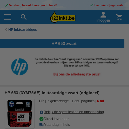
Vandaag besteld, morgen in huis!*
Laagsteprijsgarantie!
Inloggen
HP Inktcartridges
HP 653 zwart
HP 653 (3YM75AE) inktcartridge zwart (origineel)
HP
inkjetcartridge
± 360 pagina's
6 ml
Bekijk de specificaties en omschrijving
Direct leverbaar
Maandag in huis