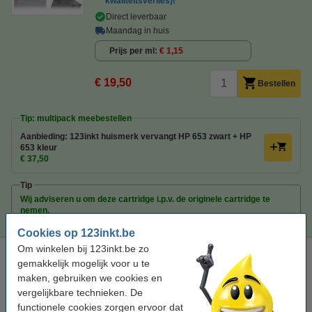
kwaliteitsverlies)!
Direct leverbaar
Maandag in huis
Prijs per ml
€ 1,15
€ 19,50
Bestellen
Tip: multipack meebestellen
Aanbieding: 123inkt huismerk vervangt HP 653 zwart + HP
653 kleur
€ 37,50
Tip
Wij adviseren u om deze cartridge i.p.v. de originele cartridge te
nemen.
Cookies op 123inkt.be
Om winkelen bij 123inkt.be zo
Aanbieding: 123inkt huismerk vervangt HP 653 zwart + HP
gemakkelijk mogelijk voor u te
653 kleur
maken, gebruiken we cookies en
zwart en kleur
32 ml
Doublepack
vergelijkbare technieken. De
functionele cookies zorgen ervoor dat