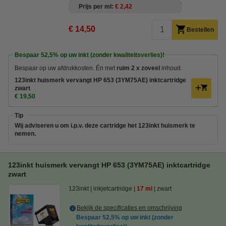
Prijs per ml
€ 2,42
€ 14,50
Bestellen
Bespaar
52,5%
op uw inkt (zonder kwaliteitsverlies)!
Bespaar op uw afdrukkosten. Én met
ruim 2 x zoveel
inhoud.
123inkt huismerk vervangt HP 653 (3YM75AE) inktcartridge
zwart
€ 19,50
Tip
Wij adviseren u om i.p.v. deze cartridge het 123inkt huismerk te
nemen.
123inkt huismerk vervangt HP 653 (3YM75AE) inktcartridge
zwart
123inkt
inkjetcartridge
17 ml
zwart
Bekijk de specificaties en omschrijving
Bespaar
52,5%
op uw inkt (zonder