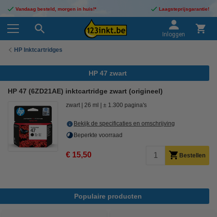
Vandaag besteld, morgen in huis!*
Laagsteprijsgarantie!
Inloggen
HP Inktcartridges
HP 47 zwart
HP 47 (6ZD21AE) inktcartridge zwart (origineel)
zwart
26 ml
± 1.300 pagina's
Bekijk de specificaties en omschrijving
Beperkte voorraad
€ 15,50
Bestellen
Populaire producten