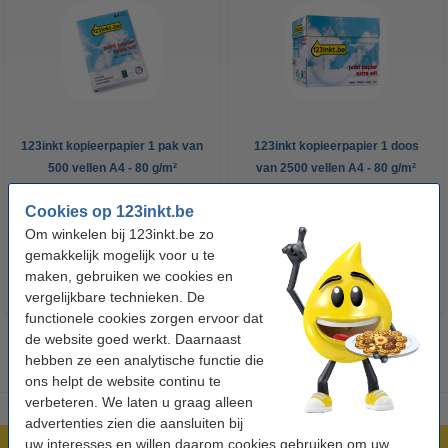
123inkt kopieerpapier 1 pak van
123inkt kopieerpapier 1 doos
500 vellen A4 - 80 g/m²
van 2500 vellen A4 - 80 g/m²
Cookies op 123inkt.be
€ 7,25
€ 33,50
Incl. 21% btw
Incl. 21% btw
Om winkelen bij 123inkt.be zo
gemakkelijk mogelijk voor u te
maken, gebruiken we cookies en
vergelijkbare technieken. De
functionele cookies zorgen ervoor dat
de website goed werkt. Daarnaast
hebben ze een analytische functie die
ons helpt de website continu te
verbeteren. We laten u graag alleen
advertenties zien die aansluiten bij
uw interesses en willen daarom cookies gebruiken om uw