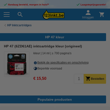
Vandaag besteld, morgen in huis!*
Laagsteprijsgarantie!
Inloggen
HP Inktcartridges
HP 47 kleur
HP 47 (6ZD61AE) inktcartridge kleur (origineel)
kleur
14 ml
± 700 pagina's
Bekijk de specificaties en omschrijving
Beperkte voorraad
€ 15,50
Bestellen
Populaire producten