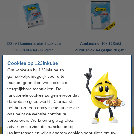
123inkt kopieerpapier 1 pak van
Aanbieding: 10x 123inkt
500 vellen A4 - 80 g/m²
cursusblok A4 gelijnd 70 g/m²
100 vellen
Cookies op 123inkt.be
€ 7,25
€ 26,55
Incl. 21% btw
Incl. 21% btw
Om winkelen bij 123inkt.be zo
gemakkelijk mogelijk voor u te
maken, gebruiken we cookies en
vergelijkbare technieken. De
functionele cookies zorgen ervoor dat
de website goed werkt. Daarnaast
hebben ze een analytische functie die
ons helpt de website continu te
verbeteren. We laten u graag alleen
advertenties zien die aansluiten bij
uw interesses en willen daarom cookies gebruiken om uw