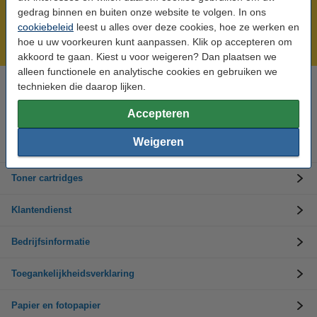
Meer dan 5 miljoen klanten!
gedrag binnen en buiten onze website te volgen. In ons
Voor 22.00 uur besteld, morgen in huis!
cookiebeleid
leest u alles over deze cookies, hoe ze werken en
hoe u uw voorkeuren kunt aanpassen. Klik op accepteren om
Laagsteprijsgarantie!
akkoord te gaan. Kiest u voor weigeren? Dan plaatsen we
alleen functionele en analytische cookies en gebruiken we
technieken die daarop lijken.
Hulp nodig? Bel ons op +32 (0)9 39 64 123
Op werkdagen van 8.30 tot 17 uur
Accepteren
Weigeren
Inktpatronen
Toner cartridges
Klantendienst
Bedrijfsinformatie
Toegankelijkheidsverklaring
Papier en fotopapier