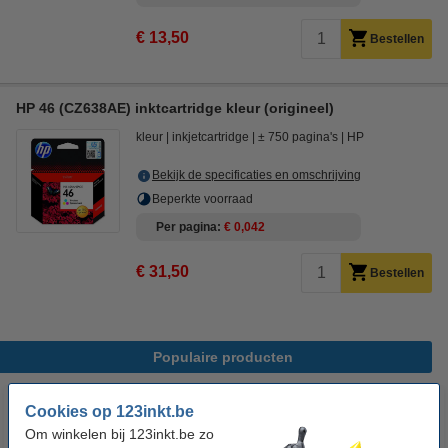
€ 13,50
Bestellen
HP 46 (CZ638AE) inktcartridge kleur (origineel)
kleur
inkjetcartridge
± 750 pagina's
HP
Bekijk de specificaties en omschrijving
Beperkte voorraad
Per pagina
€ 0,042
€ 31,50
Bestellen
Populaire producten
Cookies op 123inkt.be
Om winkelen bij 123inkt.be zo