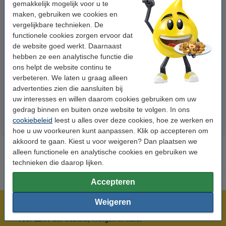
gemakkelijk mogelijk voor u te
maken, gebruiken we cookies en
vergelijkbare technieken. De
functionele cookies zorgen ervoor dat
de website goed werkt. Daarnaast
123inkt kopieerpapier 1 pak van
Aanbieding: 10x 123inkt
hebben ze een analytische functie die
500 vellen A4 - 80 g/m²
cursusblok A4 gelijnd 70 g/m²
ons helpt de website continu te
100 vellen
verbeteren. We laten u graag alleen
€ 7,25
€ 26,55
Incl. 21% btw
Incl. 21% btw
advertenties zien die aansluiten bij
uw interesses en willen daarom cookies gebruiken om uw
gedrag binnen en buiten onze website te volgen. In ons
cookiebeleid
leest u alles over deze cookies, hoe ze werken en
hoe u uw voorkeuren kunt aanpassen. Klik op accepteren om
akkoord te gaan. Kiest u voor weigeren? Dan plaatsen we
alleen functionele en analytische cookies en gebruiken we
technieken die daarop lijken.
Accepteren
Weigeren
Meer dan 5 miljoen klanten!
Voor 22.00 uur besteld, morgen in huis!