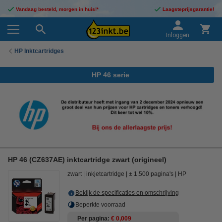
Vandaag besteld, morgen in huis!*
Laagsteprijsgarantie!
Inloggen
HP Inktcartridges
HP 46 serie
HP 46 (CZ637AE) inktcartridge zwart (origineel)
zwart
inkjetcartridge
± 1.500 pagina's
HP
Bekijk de specificaties en omschrijving
Beperkte voorraad
Per pagina
€ 0,009