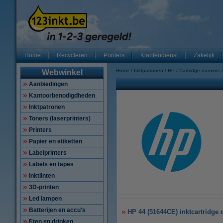
Home
Recycleren
Printers
Klantendienst
Zakelijk
Home
Inktpatronen
HP
Cartridge nummer
Webwinkel
Aanbiedingen
Kantoorbenodigdheden
Inktpatronen
Toners (laserprinters)
Printers
Papier en etiketten
Labelprinters
Labels en tapes
Inktlinten
3D-printen
Led lampen
Batterijen en accu's
HP 44 (51644CE) inktcartridge c
Eten en drinken