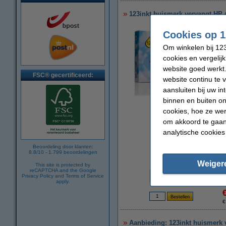
123inkt huismerk vervangt HP 4
Cookies op 1
Om winkelen bij 123
cookies en vergelij
website goed werkt.
FSC® gecertificeerd:
website continu te 
aansluiten bij uw i
binnen en buiten on
vergroten
cookies, hoe ze we
om akkoord te gaan.
analytische cookies
Beoordeling door klanten:
8.8
/
10
-
1.799
beoordelingen
Weiger
Prijs per ml
This site is protected by
reCAPTCHA and the Google
€ 0,39
Privacy Policy
and
Terms of Service
apply.
€
Aanbieding: 123inkt huismerk 