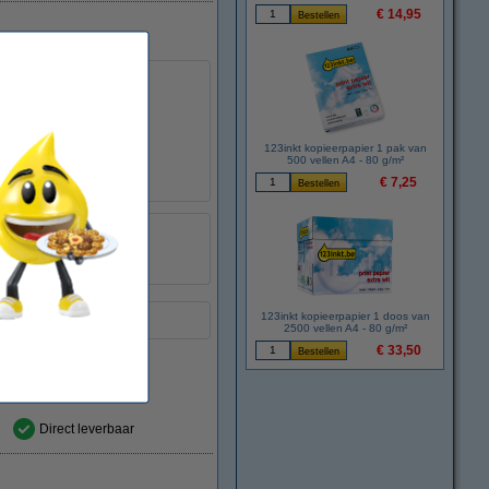
€ 14,95
123inkt kopieerpapier 1 pak van
500 vellen A4 - 80 g/m²
€ 7,25
123inkt
:
030105
51644CE
123inkt kopieerpapier 1 doos van
2500 vellen A4 - 80 g/m²
€ 33,50
Direct leverbaar