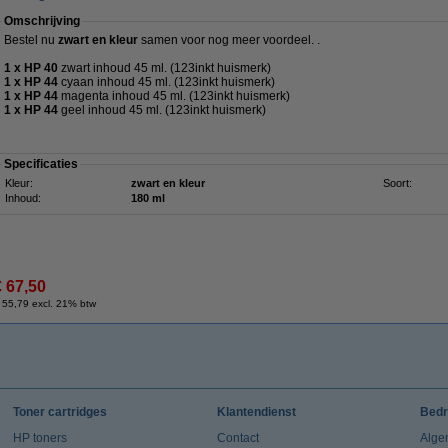
Omschrijving
Bestel nu
zwart en kleur
samen voor nog meer voordeel. .
1 x HP 40
zwart inhoud 45 ml. (123inkt huismerk)
1 x HP 44
cyaan inhoud 45 ml. (123inkt huismerk)
1 x HP 44
magenta inhoud 45 ml. (123inkt huismerk)
1 x HP 44
geel inhoud 45 ml. (123inkt huismerk)
Specificaties
Kleur:
zwart en kleur
Soort:
Inhoud:
180 ml
€ 67,50
 55,79 excl. 21% btw
Toner cartridges
Klantendienst
Bedr
HP toners
Contact
Alge