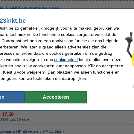
4 (51644CE) inktcartridge cyaan
Omschrijving
23inkt.be
Bespaar
62,5%
op uw inkt (zonder kwaliteitsverlies)!
inkt.be zo gemakkelijk mogelijk voor u te maken, gebruiken we
123inkt huismerk HP 44 cartridge cyaan.
kbare technieken. De functionele cookies zorgen ervoor dat de
Iets meer inhoud dan origineel, maar een stuk goedkoper !!!
 Daarnaast hebben ze een analytische functie die ons helpt de
U ziet het verschil in uw portemonnee !!!
verbeteren. We laten u graag alleen advertenties zien die
Uiteraard met 100% garantie.
nteresses en willen daarom cookies gebruiken om uw gedrag
Specificaties
ze website te volgen. In ons
cookiebeleid
leest u alles over deze
Kleur:
cyaan
Merk:
rken en hoe u uw voorkeuren kunt aanpassen. Klik op accepteren
Type:
inkjetcartridge
Ons artikelnr
 Kiest u voor weigeren? Dan plaatsen we alleen functionele en
Inhoud:
45 ml
Nummer:
 en gebruiken we technieken die daarop lijken.
Tip
Wij adviseren u om deze cartridge i.p.v. de originele cartridge te nemen.
en
Accepteren
Maandag in huis
€ 17,50
 14,46 excl. 21% btw
vervangt HP 40 zwart + HP 44 kleur