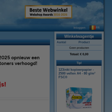
FR
Inloggen
Winkelwagentje
Aantal
Product
Geen producten
Totaal:
€ 0,00
Tip!
123inkt kopieerpapier -
2500 vellen A4 - 80 g/m²
FSC®