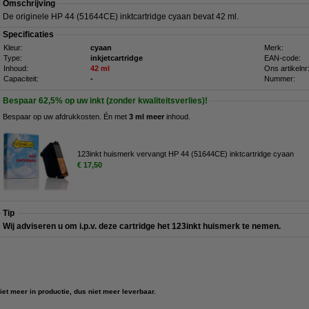
Omschrijving
De originele HP 44 (51644CE) inktcartridge cyaan bevat 42 ml.
Specificaties
Kleur:
cyaan
Merk:
Type:
inkjetcartridge
EAN-code:
Inhoud:
42 ml
Ons artikelnr
Capaciteit:
-
Nummer:
Bespaar
62,5%
op uw inkt (zonder kwaliteitsverlies)!
Bespaar op uw afdrukkosten. Én met
3 ml meer
inhoud.
123inkt huismerk vervangt HP 44 (51644CE) inktcartridge cyaan
€ 17,50
Tip
Wij adviseren u om i.p.v. deze cartridge het 123inkt huismerk te nemen.
iet meer in productie, dus niet meer leverbaar.