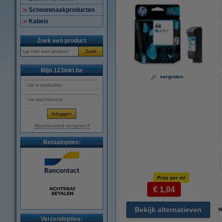
Schoonmaakproducten
Kabels
Zoek een product
Zoek
Mijn 123inkt.be
vergroten
Wachtwoord vergeten?
Betaalopties:
Prijs per ml
€ 1,04
Bekijk alternatieven
N
Verzendopties: