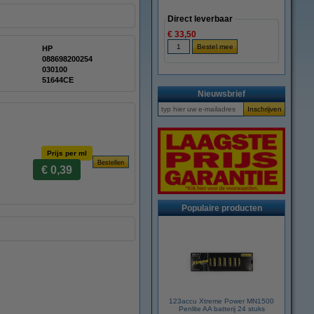
Direct leverbaar
€ 33,50
HP
088698200254
:
030100
51644CE
Nieuwsbrief
Prijs per ml
€ 0,39
Populaire producten
123accu Xtreme Power MN1500
Penlite AA batterij 24 stuks