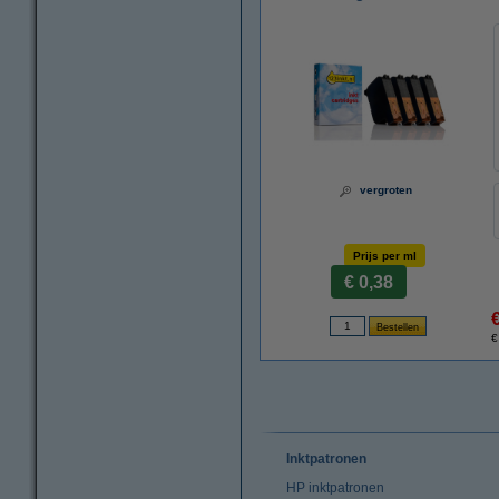
vergroten
Prijs per ml
€ 0,38
€
Inktpatronen
HP inktpatronen