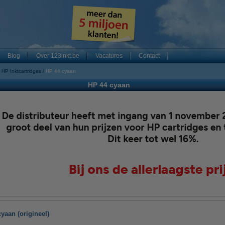
Blog
Over 123inkt.be
Vacatures
Contact
HP Inktcartridges
HP 44 cyaan
HP 44 cyaan
yaan (origineel)