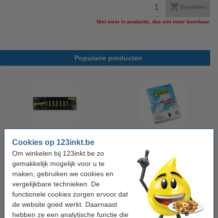
Bestellen
Niet meer in productie, dus niet meer leverbaar.
Populaire producten
Cookies op 123inkt.be
123accu Xtreme Power MN1500
123inkt kopieerpapier 1 pak van
Om winkelen bij 123inkt.be zo
Penlite AA batterij 24 stuks
500 vellen A4 - 80 g/m²
gemakkelijk mogelijk voor u te
maken, gebruiken we cookies en
vergelijkbare technieken. De
€ 14,95
€ 7,25
Incl. 21% btw
Incl. 21% btw
functionele cookies zorgen ervoor dat
de website goed werkt. Daarnaast
hebben ze een analytische functie die