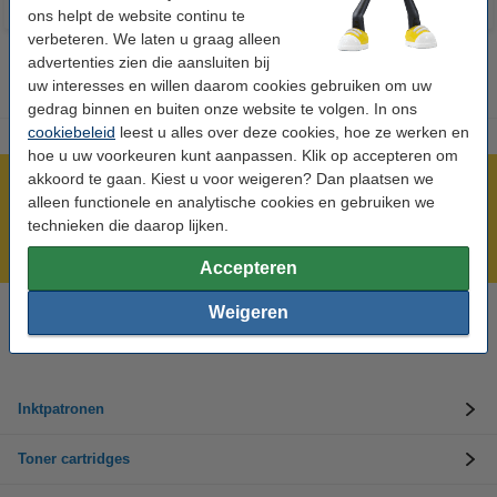
ons helpt de website continu te
verbeteren. We laten u graag alleen
advertenties zien die aansluiten bij
uw interesses en willen daarom cookies gebruiken om uw
gedrag binnen en buiten onze website te volgen. In ons
cookiebeleid
leest u alles over deze cookies, hoe ze werken en
hoe u uw voorkeuren kunt aanpassen. Klik op accepteren om
akkoord te gaan. Kiest u voor weigeren? Dan plaatsen we
Meer dan 5 miljoen klanten!
alleen functionele en analytische cookies en gebruiken we
Voor 22.00 uur besteld, morgen in huis!
technieken die daarop lijken.
Laagsteprijsgarantie!
Accepteren
Weigeren
Hulp nodig? Bel ons op +32 (0)9 39 64 123
Op werkdagen van 8.30 tot 17 uur
Inktpatronen
Toner cartridges