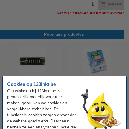
Bestellen
Niet meer in productie, dus niet meer leverbaar.
Populaire producten
Cookies op 123inkt.be
123accu Xtreme Power MN1500
123inkt kopieerpapier 1 pak van
Om winkelen bij 123inkt.be zo
Penlite AA batterij 24 stuks
500 vellen A4 - 80 g/m²
gemakkelijk mogelijk voor u te
maken, gebruiken we cookies en
vergelijkbare technieken. De
€ 14,95
€ 7,25
Incl. 21% btw
Incl. 21% btw
functionele cookies zorgen ervoor dat
de website goed werkt. Daarnaast
hebben ze een analytische functie die