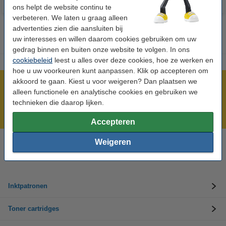
ons helpt de website continu te
verbeteren. We laten u graag alleen
advertenties zien die aansluiten bij
uw interesses en willen daarom cookies gebruiken om uw
gedrag binnen en buiten onze website te volgen. In ons
cookiebeleid
leest u alles over deze cookies, hoe ze werken en
hoe u uw voorkeuren kunt aanpassen. Klik op accepteren om
akkoord te gaan. Kiest u voor weigeren? Dan plaatsen we
Meer dan 5 miljoen klanten!
alleen functionele en analytische cookies en gebruiken we
Voor 22.00 uur besteld, morgen in huis!
technieken die daarop lijken.
Laagsteprijsgarantie!
Accepteren
Weigeren
Hulp nodig? Bel ons op +32 (0)9 39 64 123
Op werkdagen van 8.30 tot 17 uur
Inktpatronen
Toner cartridges