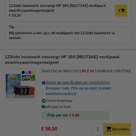
123inkt huismerk vervangt HP 364 (N9J73AE) multipack
zwart/cyaan/magenta/geel
€ 58,50
Tip
Wij adviseren u om i.p.v. dit multipack het 123inkt huismerk te
nemen.
123inkt huismerk vervangt HP 364 (N9J73AE) multipack
zwart/cyaan/magenta/geel
zwart (1x) en kleur (3x)
68,2 ml
multipack
N9J73AE
Bekijk de specificaties en omschrijving
Bespaar ruim
75%
op uw inkt! (zonder
kwaliteitsverlies)!
Direct leverbaar
Morgen in huis
Prijs per ml
€ 0,86
€ 58,50
Bestellen