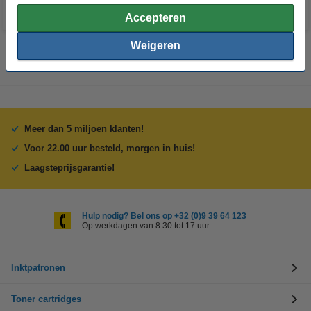
Accepteren
Weigeren
Meer dan 5 miljoen klanten!
Voor 22.00 uur besteld, morgen in huis!
Laagsteprijsgarantie!
Hulp nodig? Bel ons op +32 (0)9 39 64 123
Op werkdagen van 8.30 tot 17 uur
Inktpatronen
Toner cartridges