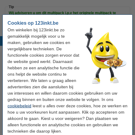
Tip
Wij adviseren u om dit multipack i.p.v het originele multipack te
nemen.
Cookies op 123inkt.be
Om winkelen bij 123inkt.be zo
gemakkelijk mogelijk voor u te
Populaire producten
maken, gebruiken we cookies en
vergelijkbare technieken. De
functionele cookies zorgen ervoor dat
de website goed werkt. Daarnaast
hebben ze een analytische functie die
ons helpt de website continu te
verbeteren. We laten u graag alleen
advertenties zien die aansluiten bij
uw interesses en willen daarom cookies gebruiken om uw
Apple iPhone Lightning
Aanbieding: set 123inkt
gedrag binnen en buiten onze website te volgen. In ons
oplaadkabel wit (2 meter)
industriële permanent markers
cookiebeleid
leest u alles over deze cookies, hoe ze werken en
zwart/rood/blauw
hoe u uw voorkeuren kunt aanpassen. Klik op accepteren om
akkoord te gaan. Kiest u voor weigeren? Dan plaatsen we
€ 13,95
€ 6,75
Incl. 21% btw
Incl. 21% btw
alleen functionele en analytische cookies en gebruiken we
technieken die daarop lijken.