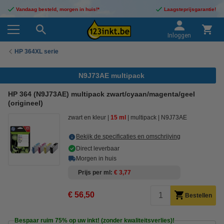
Vandaag besteld, morgen in huis!*
Laagsteprijsgarantie!
Inloggen
HP 364XL serie
N9J73AE multipack
HP 364 (N9J73AE) multipack zwart/cyaan/magenta/geel
(origineel)
zwart en kleur
15 ml
multipack
N9J73AE
Bekijk de specificaties en omschrijving
Direct leverbaar
Morgen in huis
Prijs per ml
€ 3,77
€ 56,50
Bestellen
Bespaar ruim
75%
op uw inkt! (zonder kwaliteitsverlies)!