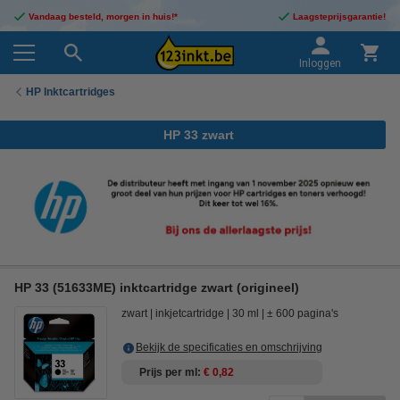
Vandaag besteld, morgen in huis!*
Laagsteprijsgarantie!
Inloggen
HP Inktcartridges
HP 33 zwart
HP 33 (51633ME) inktcartridge zwart (origineel)
zwart
inkjetcartridge
30 ml
± 600 pagina's
Bekijk de specificaties en omschrijving
Prijs per ml
€ 0,82