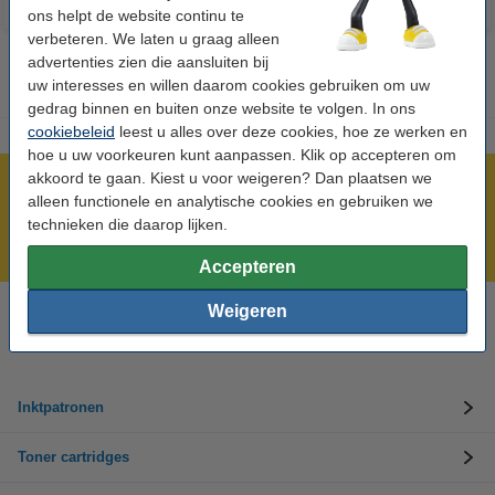
ons helpt de website continu te
verbeteren. We laten u graag alleen
advertenties zien die aansluiten bij
uw interesses en willen daarom cookies gebruiken om uw
gedrag binnen en buiten onze website te volgen. In ons
cookiebeleid
leest u alles over deze cookies, hoe ze werken en
hoe u uw voorkeuren kunt aanpassen. Klik op accepteren om
akkoord te gaan. Kiest u voor weigeren? Dan plaatsen we
Meer dan 5 miljoen klanten!
alleen functionele en analytische cookies en gebruiken we
Voor 22.00 uur besteld, morgen in huis!
technieken die daarop lijken.
Laagsteprijsgarantie!
Accepteren
Weigeren
Hulp nodig? Bel ons op +32 (0)9 39 64 123
Op werkdagen van 8.30 tot 17 uur
Inktpatronen
Toner cartridges