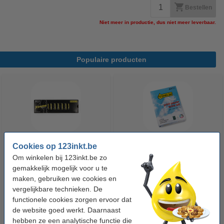
Bestellen
Niet meer in productie, dus niet meer leverbaar.
Populaire producten
Cookies op 123inkt.be
123accu Xtreme Power MN1500
123inkt kopieerpapier 1 pak van
Om winkelen bij 123inkt.be zo
Penlite AA batterij 24 stuks
500 vellen A4 - 80 g/m²
gemakkelijk mogelijk voor u te
maken, gebruiken we cookies en
vergelijkbare technieken. De
€ 14,95
€ 7,25
Incl. 21% btw
Incl. 21% btw
functionele cookies zorgen ervoor dat
de website goed werkt. Daarnaast
hebben ze een analytische functie die