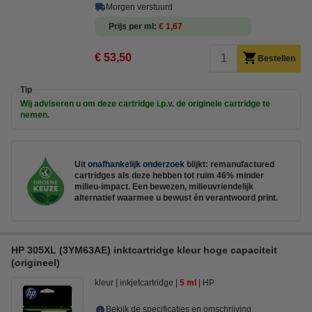
Morgen verstuurd
Prijs per ml
€ 1,67
€ 53,50
Bestellen
Tip
Wij adviseren u om deze cartridge i.p.v. de originele cartridge te
nemen.
Uit
onafhankelijk onderzoek
blijkt: remanufactured
cartridges als deze hebben
tot ruim 46% minder
milieu-impact
.
Een bewezen, milieuvriendelijk
alternatief waarmee u bewust én verantwoord print.
HP 305XL (3YM63AE) inktcartridge kleur hoge capaciteit
(origineel)
kleur
inkjetcartridge
5 ml
HP
Bekijk de specificaties en omschrijving