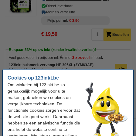
Direct leverbaar
Morgen verstuurd
Prijs per ml
€ 3,90
€ 19,50
Bestellen
Bespaar
53%
op uw inkt (zonder kwaliteitsverlies)!
Veel goedkoper in prijs per ml. Én met
3 x zoveel
inhoud
.
123inkt huismerk vervangt HP 305XL (3YM63AE)
inktcartridge kleur hoge capaciteit
€ 27,50
Cookies op 123inkt.be
U ziet het verschil in uw portemonnee !!!
Om winkelen bij 123inkt.be zo
gemakkelijk mogelijk voor u te
Tip
maken, gebruiken we cookies en
Wij adviseren u om i.p.v. deze cartridge het 123inkt huismerk te
vergelijkbare technieken. De
nemen.
functionele cookies zorgen ervoor dat
de website goed werkt. Daarnaast
hebben ze een analytische functie die
123inkt huismerk vervangt HP 305XL (3YM63AE)
ons helpt de website continu te
inktcartridge kleur hoge capaciteit
verbeteren. We laten u graag alleen