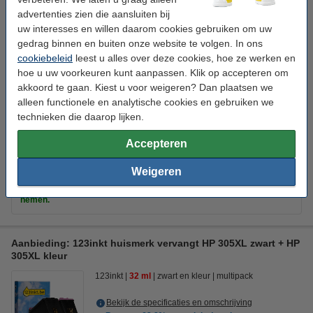
kleur
inkjetcartridge
15 ml
123inkt
advertenties zien die aansluiten bij
uw interesses en willen daarom cookies gebruiken om uw
Bekijk de specificaties en omschrijving
gedrag binnen en buiten onze website te volgen. In ons
Bespaar
53%
op uw inkt (zonder
cookiebeleid
leest u alles over deze cookies, hoe ze werken en
kwaliteitsverlies)!
hoe u uw voorkeuren kunt aanpassen. Klik op accepteren om
Direct leverbaar
akkoord te gaan. Kiest u voor weigeren? Dan plaatsen we
Morgen verstuurd
alleen functionele en analytische cookies en gebruiken we
Prijs per ml
€ 1,83
technieken die daarop lijken.
€ 27,50
Accepteren
Bestellen
Weigeren
Tip
Wij adviseren u om deze cartridge i.p.v. de originele cartridge te
nemen.
Aanbieding: 123inkt huismerk vervangt HP 305XL zwart + HP
305XL kleur
123inkt
32 ml
zwart en kleur
multipack
Bekijk de specificaties en omschrijving