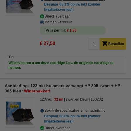
Bespaar
68,1%
op uw inkt (zonder
kwaliteitsverlies)!
Direct leverbaar
Morgen verstuurd
Prijs per ml
€ 1,83
€ 27,50
Bestellen
Tip
Wij adviseren u om deze cartridge i.p.v. de originele cartridge te
nemen.
Aanbieding: 123inkt huismerk vervangt HP 305 zwart + HP
305 kleur
Winstpakker!
123inkt
32 ml
zwart en kleur
160232
Bekijk de specificaties en omschrijving
Bespaar
68,8%
op uw inkt (zonder
kwaliteitsverlies)!
Direct leverbaar