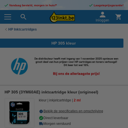
Vandaag besteld, morgen in huis!*
Laagsteprijsgarantie!
Inloggen
HP Inktcartridges
HP 305 kleur
HP 305 (3YM60AE) inktcartridge kleur (origineel)
kleur
inkjetcartridge
2 ml
Bekijk de specificaties en omschrijving
Direct leverbaar
Morgen verstuurd