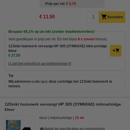
Prijs per ml
€ 5,75
€ 11,50
Bestellen
Bespaar
68,1%
op uw inkt (zonder kwaliteitsverlies)!
Veel goedkoper in prijs per ml. Én met bijna
8 x zoveel
inhoud
.
123inkt huismerk vervangt HP 305 (3YM60AE) inktcartridge
kleur
€ 27,50
U ziet het verschil in uw portemonnee !!!
Tip
Wij adviseren u om i.p.v. deze cartridge het 123inkt huismerk te
nemen.
123inkt huismerk vervangt HP 305 (3YM60AE) inktcartridge
kleur
kleur
inkjetcartridge
15 ml
Bekijk de specificaties en omschrijving