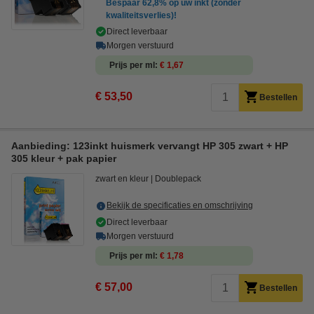
Bespaar
62,8%
op uw inkt (zonder
kwaliteitsverlies)!
Direct leverbaar
Morgen verstuurd
Prijs per ml
€ 1,67
€ 53,50
Bestellen
Aanbieding: 123inkt huismerk vervangt HP 305 zwart + HP
305 kleur + pak papier
zwart en kleur
Doublepack
Bekijk de specificaties en omschrijving
Direct leverbaar
Morgen verstuurd
Prijs per ml
€ 1,78
€ 57,00
Bestellen