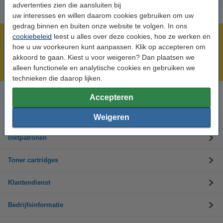
advertenties zien die aansluiten bij
uw interesses en willen daarom cookies gebruiken om uw
gedrag binnen en buiten onze website te volgen. In ons
cookiebeleid
leest u alles over deze cookies, hoe ze werken en
Meer dan 5 miljoen klanten!
hoe u uw voorkeuren kunt aanpassen. Klik op accepteren om
Voor 22.00 uur besteld, morgen in huis!
akkoord te gaan. Kiest u voor weigeren? Dan plaatsen we
Laagsteprijsgarantie!
alleen functionele en analytische cookies en gebruiken we
technieken die daarop lijken.
Accepteren
Hulp nodig? Bel ons op +32 (0)9 39 64 123
Op werkdagen van 8.30 tot 17 uur
Weigeren
Inktpatronen
Toner cartridges
Klantendienst
Bedrijfsinformatie