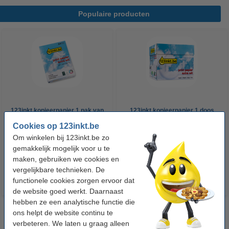
Populaire producten
123inkt kopieerpapier 1 pak van
123inkt kopieerpapier 1 doos
500 vellen A4 - 80 g/m²
van 2500 vellen A4 - 80 g/m²
Cookies op 123inkt.be
Om winkelen bij 123inkt.be zo
€ 7,25
€ 33,50
gemakkelijk mogelijk voor u te
Incl. 21% btw
Incl. 21% btw
maken, gebruiken we cookies en
vergelijkbare technieken. De
functionele cookies zorgen ervoor dat
de website goed werkt. Daarnaast
hebben ze een analytische functie die
ons helpt de website continu te
verbeteren. We laten u graag alleen