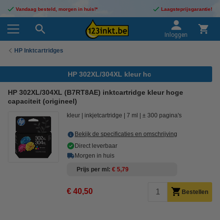
Vandaag besteld, morgen in huis!*
Laagsteprijsgarantie!
Inloggen
HP Inktcartridges
HP 302XL/304XL kleur hc
HP 302XL/304XL (B7RT8AE) inktcartridge kleur hoge
capaciteit (origineel)
kleur
inkjetcartridge
7 ml
± 300 pagina's
Bekijk de specificaties en omschrijving
Direct leverbaar
Morgen in huis
Prijs per ml
€ 5,79
€ 40,50
Bestellen