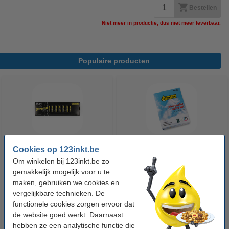
Bestellen
Niet meer in productie, dus niet meer leverbaar.
Populaire producten
Cookies op 123inkt.be
123accu Xtreme Power MN1500
123inkt kopieerpapier 1 pak van
Om winkelen bij 123inkt.be zo
Penlite AA batterij 24 stuks
500 vellen A4 - 80 g/m²
gemakkelijk mogelijk voor u te
maken, gebruiken we cookies en
vergelijkbare technieken. De
€ 14,95
€ 7,25
Incl. 21% btw
Incl. 21% btw
functionele cookies zorgen ervoor dat
de website goed werkt. Daarnaast
hebben ze een analytische functie die