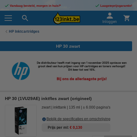
Vandaag besteld, morgen in huis!*
Laagsteprijsgarantie!
Inloggen
HP Inktcartridges
HP 30 zwart
HP 30 (1VU29AE) inktfles zwart (origineel)
zwart
inkttank
135 ml
± 6.000 pagina's
Bekijk de specificaties en omschrijving
Prijs per ml
€ 0,130