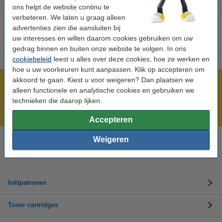
ons helpt de website continu te
verbeteren. We laten u graag alleen
advertenties zien die aansluiten bij
uw interesses en willen daarom cookies gebruiken om uw
gedrag binnen en buiten onze website te volgen. In ons
cookiebeleid
leest u alles over deze cookies, hoe ze werken en
hoe u uw voorkeuren kunt aanpassen. Klik op accepteren om
akkoord te gaan. Kiest u voor weigeren? Dan plaatsen we
Meer dan 5 miljoen klanten!
alleen functionele en analytische cookies en gebruiken we
Voor 22.00 uur besteld, morgen in huis!
technieken die daarop lijken.
Laagsteprijsgarantie!
Accepteren
Weigeren
Hulp nodig? Bel ons op +32 (0)9 39 64 123
Op werkdagen van 8.30 tot 17 uur
Inktpatronen
Toner cartridges