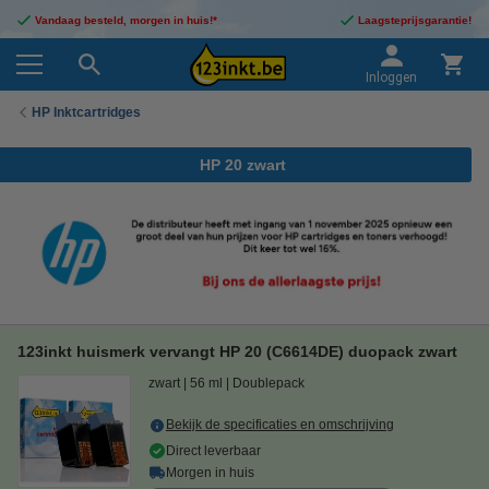
Vandaag besteld, morgen in huis!*
Laagsteprijsgarantie!
Inloggen
HP Inktcartridges
HP 20 zwart
123inkt huismerk vervangt HP 20 (C6614DE) duopack zwart
zwart
56 ml
Doublepack
Bekijk de specificaties en omschrijving
Direct leverbaar
Morgen in huis