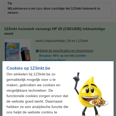
Tip
Wij adviseren u om i.p.v. deze cartridge het 123inkt huismerk te
nemen.
123inkt huismerk vervangt HP 20 (C6614DE) inktcartridge
zwart
zwart
inkjetcartridge
28 ml
123inkt
Bekijk de specificaties en omschrijving
Bespaar
48%
op uw inkt (zonder
kwaliteitsverlies)!
Direct leverbaar
Cookies op 123inkt.be
Morgen in huis
Om winkelen bij 123inkt.be zo
Prijs per ml
€ 0,70
gemakkelijk mogelijk voor u te
maken, gebruiken we cookies en
vergelijkbare technieken. De
€ 19,50
Bestellen
functionele cookies zorgen ervoor dat
de website goed werkt. Daarnaast
Tip
hebben ze een analytische functie die
Wij adviseren u om deze cartridge i.p.v. de originele cartridge te
ons helpt de website continu te
nemen.