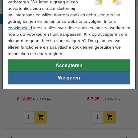
verbeteren. We laten u graag alleen
advertenties zien die aansluiten bij
uw interesses en willen daarom cookies gebruiken om uw
Populaire producten
gedrag binnen en buiten onze website te volgen. In ons
cookiebeleid
leest u alles over deze cookies, hoe ze werken en
hoe u uw voorkeuren kunt aanpassen. Klik op accepteren om
akkoord te gaan. Kiest u voor weigeren? Dan plaatsen we
alleen functionele en analytische cookies en gebruiken we
technieken die daarop lijken.
Accepteren
123accu Xtreme Power MN1500
123inkt kopieerpapier 1 pak van
Weigeren
Penlite AA batterij 24 stuks
500 vellen A4 - 80 g/m²
€ 14,95
€ 7,25
Incl. 21% btw
Incl. 21% btw