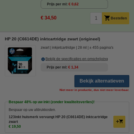
Prijs per ml
€ 0,62
€ 34,50
Bestellen
HP 20 (C6614DE) inktcartridge zwart (origineel)
zwart
inkjetcartridge
28 ml
± 455 pagina's
Bekijk de specificaties en omschrijving
Prijs per ml
€ 1,34
Bekijk alternatieven
Niet meer in productie, dus niet meer leverbaar.
Bespaar
48%
op uw inkt (zonder kwaliteitsverlies)!
Bespaar op uw afdrukkosten.
123inkt huismerk vervangt HP 20 (C6614DE) inktcartridge
zwart
€ 19,50