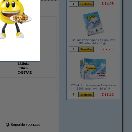
€ 14,95
rtemonnee !!!
123inkt kopieerpapier 1 pak van
500 vellen A4 - 80 g/m²
€ 7,25
123inkt
:
030402
C4837AE
123inkt kopieerpapier 1 doos van
2500 vellen A4 - 80 g/m²
€ 33,50
Beperkte voorraad