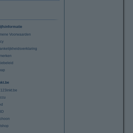
ijfsinformatie
mene Voorwaarden
acy
ankelijkheidsverklaring
merken
iebeleid
map
nkt.be
 123inkt.be
ccu
ed
3D
choon
lshop