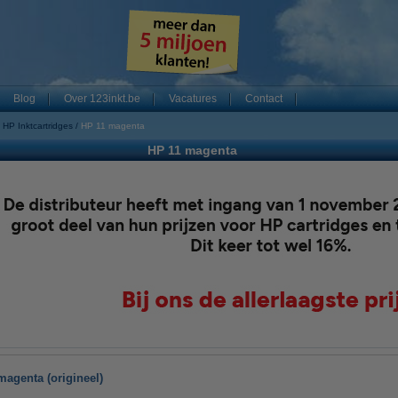
Blog
Over 123inkt.be
Vacatures
Contact
HP Inktcartridges
HP 11 magenta
HP 11 magenta
magenta (origineel)