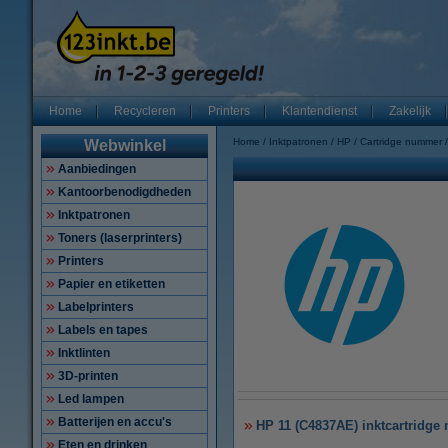
Home
Recycleren
Printers
Klantendienst
Zakelijk
Home
Inktpatronen
HP
Cartridge nummer
Webwinkel
Aanbiedingen
Kantoorbenodigdheden
Inktpatronen
Toners (laserprinters)
Printers
Papier en etiketten
Labelprinters
Labels en tapes
Inktlinten
3D-printen
Led lampen
Batterijen en accu's
HP 11 (C4837AE) inktcartridge 
Eten en drinken