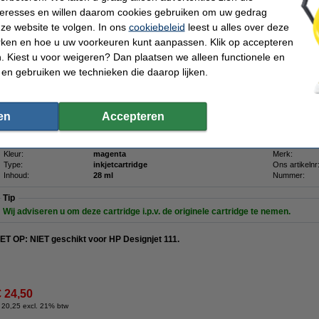
nteresses en willen daarom cookies gebruiken om uw gedrag
11 (C4837AE) inktcartridge magenta
Levering in de week van 10-08-2026!
ze website te volgen. In ons
cookiebeleid
leest u alles over deze
Omschrijving
rken en hoe u uw voorkeuren kunt aanpassen. Klik op accepteren
Bespaar
58,8%
op uw inkt (zonder kwaliteitsverlies)!
 Kiest u voor weigeren? Dan plaatsen we alleen functionele en
 en gebruiken we technieken die daarop lijken.
123inkt huismerk HP cartridge magenta.
Dezelfde inhoud als origineel, alleen veel goedkoper ! U ziet het verschil in uw po
Uiteraard met 100% garantie.
en
Accepteren
Levering in de week van 10-08-2026!
Specificaties
Kleur:
magenta
Merk:
Type:
inkjetcartridge
Ons artikelnr
Inhoud:
28 ml
Nummer:
Tip
Wij adviseren u om deze cartridge i.p.v. de originele cartridge te nemen.
ET OP: NIET geschikt voor HP Designjet 111.
€ 24,50
 20,25 excl. 21% btw