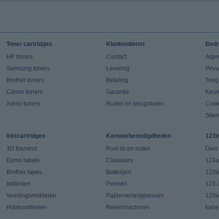
Toner cartridges
Klantendienst
Bedr
HP toners
Contact
Alge
Samsung toners
Levering
Priv
Brother toners
Betaling
Toeg
Canon toners
Garantie
Keur
Xerox toners
Ruilen en terugsturen
Cook
Site
Inktcartridges
Kantoorbenodigdheden
123i
3D filament
Post-its en notes
Over
Dymo labels
Classeurs
123a
Brother tapes
Batterijen
123l
Inktlinten
Pennen
123-
Voedingsmiddelen
Papierversnipperaars
123s
Hobbyartikelen
Rekenmachines
kabe