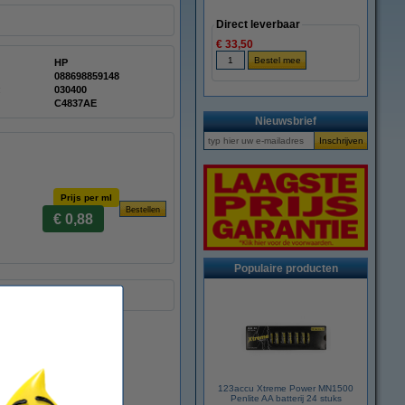
Direct leverbaar
€ 33,50
HP
088698859148
:
030400
C4837AE
Nieuwsbrief
Prijs per ml
€ 0,88
Populaire producten
123accu Xtreme Power MN1500
Penlite AA batterij 24 stuks