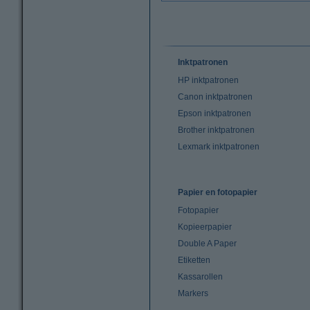
Inktpatronen
HP inktpatronen
Canon inktpatronen
Epson inktpatronen
Brother inktpatronen
Lexmark inktpatronen
Papier en fotopapier
Fotopapier
Kopieerpapier
Double A Paper
Etiketten
Kassarollen
Markers