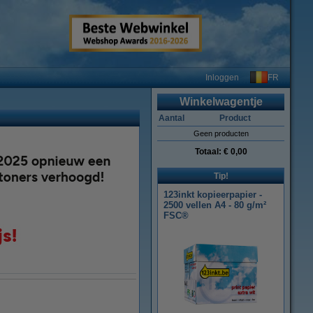
FR
Inloggen
Winkelwagentje
Aantal
Product
Geen producten
Totaal:
€ 0,00
Tip!
123inkt kopieerpapier -
2500 vellen A4 - 80 g/m²
FSC®