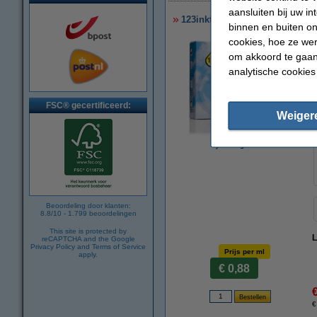
aansluiten bij uw i
123inkt huismerk vervangt HP 
binnen en buiten on
cookies, hoe ze we
om akkoord te gaan.
analytische cookies
FSC® gecertificeerd:
Weiger
vergroten
Beoordeling door klanten:
8.8
/
10
-
1.799
beoordelingen
This site is protected by
L
reCAPTCHA and the Google
Privacy Policy
and
Terms of Service
Prijs per ml
apply.
€ 0,88
€