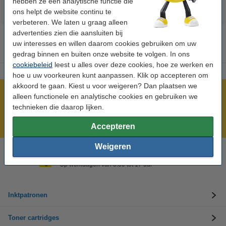
hebben ze een analytische functie die
ons helpt de website continu te
verbeteren. We laten u graag alleen
advertenties zien die aansluiten bij
uw interesses en willen daarom cookies gebruiken om uw
gedrag binnen en buiten onze website te volgen. In ons
cookiebeleid
leest u alles over deze cookies, hoe ze werken en
hoe u uw voorkeuren kunt aanpassen. Klik op accepteren om
akkoord te gaan. Kiest u voor weigeren? Dan plaatsen we
Meer dan 5 miljoen klanten!
alleen functionele en analytische cookies en gebruiken we
technieken die daarop lijken.
Voor 22.00 uur besteld, morgen in huis!
Laagsteprijsgarantie!
Accepteren
Weigeren
Hulp nodig? Bel ons op +32 (0)9 39 64 123
Op werkdagen van 8.30 tot 17 uur
Inktpatronen
Toner cartridges