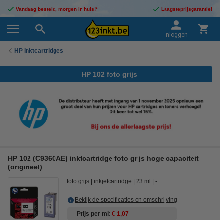
Vandaag besteld, morgen in huis!*
Laagsteprijsgarantie!
Inloggen
HP Inktcartridges
HP 102 foto grijs
HP 102 (C9360AE) inktcartridge foto grijs hoge capaciteit
(origineel)
foto grijs
inkjetcartridge
23 ml
-
Bekijk de specificaties en omschrijving
Prijs per ml
€ 1,07