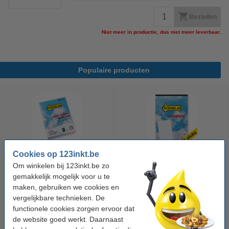
Bestellen
Niet meer in productie, dus niet meer leverbaar.
Populaire producten
Cookies op 123inkt.be
Om winkelen bij 123inkt.be zo
123inkt kopieerpapier 1 pak van
Aanbieding: 10x 123inkt
gemakkelijk mogelijk voor u te
500 vellen A4 - 80 g/m²
cursusblok A4 gelijnd 70 g/m²
maken, gebruiken we cookies en
100 vellen
vergelijkbare technieken. De
€ 7,25
€ 26,55
Incl. 21% btw
Incl. 21% btw
functionele cookies zorgen ervoor dat
de website goed werkt. Daarnaast