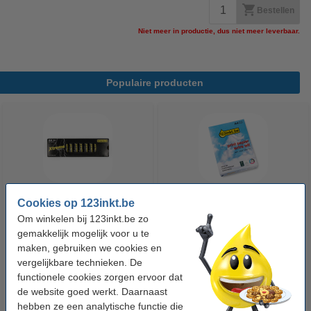
Bestellen
Niet meer in productie, dus niet meer leverbaar.
Populaire producten
Cookies op 123inkt.be
123accu Xtreme Power MN1500
123inkt kopieerpapier 1 pak van
Om winkelen bij 123inkt.be zo
Penlite AA batterij 24 stuks
500 vellen A4 - 80 g/m²
gemakkelijk mogelijk voor u te
maken, gebruiken we cookies en
vergelijkbare technieken. De
€ 14,95
€ 7,25
Incl. 21% btw
Incl. 21% btw
functionele cookies zorgen ervoor dat
de website goed werkt. Daarnaast
hebben ze een analytische functie die