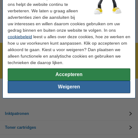
ons helpt de website continu te
verbeteren. We laten u graag alleen
advertenties zien die aansluiten bij
uw interesses en willen daarom cookies gebruiken om uw
gedrag binnen en buiten onze website te volgen. In ons
cookiebeleid
leest u alles over deze cookies, hoe ze werken en
hoe u uw voorkeuren kunt aanpassen. Klik op accepteren om
akkoord te gaan. Kiest u voor weigeren? Dan plaatsen we
Meer dan 5 miljoen klanten!
alleen functionele en analytische cookies en gebruiken we
Voor 22.00 uur besteld, morgen in huis!
technieken die daarop lijken.
Laagsteprijsgarantie!
Accepteren
Weigeren
Hulp nodig? Bel ons op +32 (0)9 39 64 123
Op werkdagen van 8.30 tot 17 uur
Inktpatronen
Toner cartridges