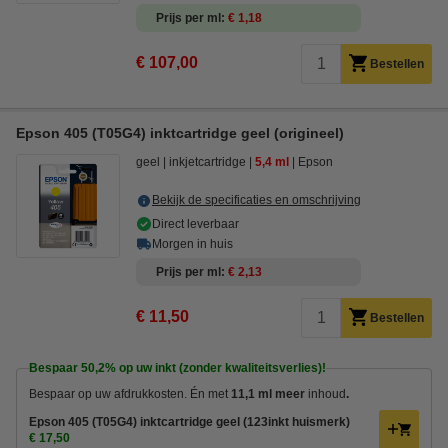
Prijs per ml
€ 1,18
€ 107,00
Bestellen
Epson 405 (T05G4) inktcartridge geel (origineel)
geel
inkjetcartridge
5,4 ml
Epson
Bekijk de specificaties en omschrijving
Direct leverbaar
Morgen in huis
Prijs per ml
€ 2,13
€ 11,50
Bestellen
Bespaar
50,2%
op uw inkt (zonder kwaliteitsverlies)!
Bespaar op uw afdrukkosten. Én met
11,1 ml meer
inhoud
.
Epson 405 (T05G4) inktcartridge geel (123inkt huismerk)
€ 17,50