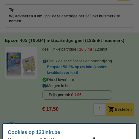
Tip
Wij adviseren u om i.p.v. deze cartridge het 123inkt huismerk te
nemen.
Epson 405 (T05G4) inktcartridge geel (123inkt huismerk)
geel
inkjetcartridge
16,5 ml
123inkt
Bekijk de specificaties en omschrijving
Bespaar
50,2%
op uw inkt (zonder
kwaliteitsverlies)!
Direct leverbaar
Morgen in huis
Prijs per ml
€ 1,06
€ 17,50
Bestellen
Tip
Wij adviseren u om deze cartridge i.p.v. de originele cartridge te
Cookies op 123inkt.be
nemen.