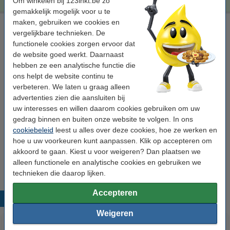
Om winkelen bij 123inkt.be zo
gemakkelijk mogelijk voor u te
maken, gebruiken we cookies en
Epson 405 (T05G6) multipack zwart + 3 kleuren (123inkt
vergelijkbare technieken. De
huismerk)
Winstpakker!
functionele cookies zorgen ervoor dat
zwart (1x) en kleur (3x)
70 ml
multipack
de website goed werkt. Daarnaast
C13T05G64010
hebben ze een analytische functie die
ons helpt de website continu te
Bekijk de specificaties en omschrijving
verbeteren. We laten u graag alleen
Bespaar ruim
45%
op uw inkt! (zonder
kwaliteitsverlies)!
advertenties zien die aansluiten bij
Direct leverbaar
uw interesses en willen daarom cookies gebruiken om uw
Morgen in huis
gedrag binnen en buiten onze website te volgen. In ons
cookiebeleid
leest u alles over deze cookies, hoe ze werken en
Prijs per ml
€ 1,14
hoe u uw voorkeuren kunt aanpassen. Klik op accepteren om
akkoord te gaan. Kiest u voor weigeren? Dan plaatsen we
€ 79,50
Bestellen
alleen functionele en analytische cookies en gebruiken we
technieken die daarop lijken.
Accepteren
Populaire producten
Weigeren