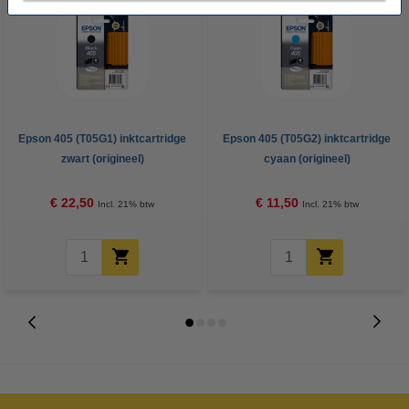
Epson 405 (T05G1) inktcartridge
Epson 405 (T05G2) inktcartridge
zwart (origineel)
cyaan (origineel)
€ 22,50
€ 11,50
Incl. 21% btw
Incl. 21% btw