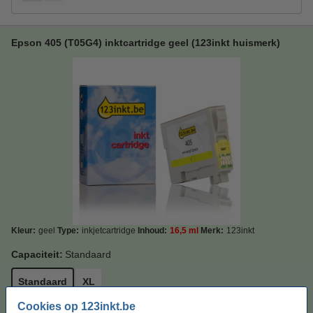
Epson 405 (T05G4) inktcartridge geel (123inkt huismerk)
Kleur:
geel
Type:
inkjetcartridge
Inhoud:
16,5 ml
Merk:
123inkt
Capaciteit:
Standaard
Standaard
XL
Cookies op 123inkt.be