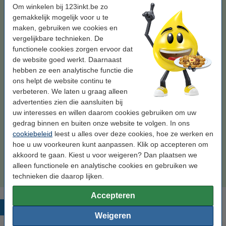
Kleur:
geel
Om winkelen bij 123inkt.be zo
gemakkelijk mogelijk voor u te
geel
maken, gebruiken we cookies en
vergelijkbare technieken. De
Bekijk de specificaties en omschrijving
functionele cookies zorgen ervoor dat
Bespaar
50,2%
op uw inkt (zonder kwaliteitsverlies)!
de website goed werkt. Daarnaast
Direct leverbaar
Morgen in huis
hebben ze een analytische functie die
ons helpt de website continu te
Prijs per ml
€ 1,06
verbeteren. We laten u graag alleen
advertenties zien die aansluiten bij
€ 17,50
Bestellen
uw interesses en willen daarom cookies gebruiken om uw
gedrag binnen en buiten onze website te volgen. In ons
Tip: complete set bestellen
cookiebeleid
leest u alles over deze cookies, hoe ze werken en
hoe u uw voorkeuren kunt aanpassen. Klik op accepteren om
Epson 405 (T05G6) multipack zwart + 3 kleuren
akkoord te gaan. Kiest u voor weigeren? Dan plaatsen we
(123inkt huismerk)
€ 79,50
alleen functionele en analytische cookies en gebruiken we
technieken die daarop lijken.
Accepteren
Populaire producten
Weigeren