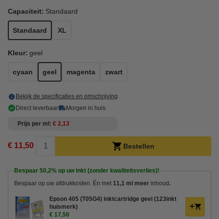
Capaciteit:
Standaard
Standaard
XL
Kleur:
geel
cyaan
geel
magenta
zwart
Bekijk de specificaties en omschrijving
Direct leverbaar
Morgen in huis
Prijs per ml
€ 2,13
€ 11,50
Bestellen
Bespaar
50,2%
op uw inkt (zonder kwaliteitsverlies)!
Bespaar op uw afdrukkosten. Én met
11,1 ml meer
inhoud
.
Epson 405 (T05G4) inktcartridge geel (123inkt
huismerk)
€ 17,50