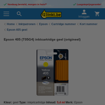
Vandaag besteld, morgen in huis!*
Laagsteprijsgarantie!
Inloggen
Home
Inktpatronen
Epson
Cartridge nummer
Kort nummer
Epson 405 geel
Epson 405 (T05G4) inktcartridge geel (origineel)
Kleur:
geel
Type:
inkjetcartridge
Inhoud:
5,4 ml
Merk:
Epson