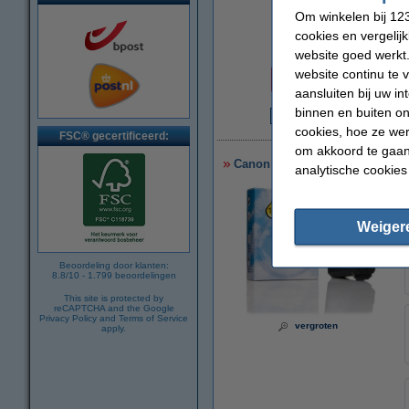
Om winkelen bij 123
vergroten
cookies en vergelij
website goed werkt.
Prijs per ml
website continu te 
€ 0,91
aansluiten bij uw i
binnen en buiten on
€
cookies, hoe ze we
FSC® gecertificeerd:
om akkoord te gaan.
Canon BX-2 inktcartridge zwart
analytische cookies
Weiger
Beoordeling door klanten:
8.8
/
10
-
1.799
beoordelingen
This site is protected by
reCAPTCHA and the Google
Privacy Policy
and
Terms of Service
vergroten
apply.