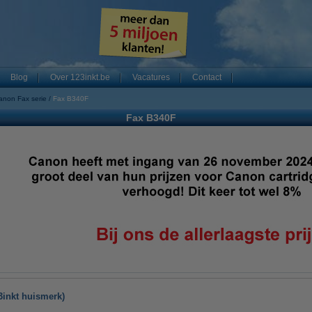
Blog
Over 123inkt.be
Vacatures
Contact
anon Fax serie
Fax B340F
Fax B340F
3inkt huismerk)