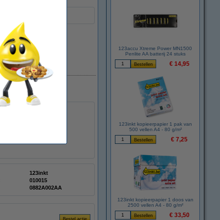
123accu Xtreme Power MN1500
Penlite AA batterij 24 stuks
€ 14,95
Beperkte voorraad
123inkt kopieerpapier 1 pak van
500 vellen A4 - 80 g/m²
€ 7,25
123inkt
:
010015
0882A002AA
123inkt kopieerpapier 1 doos van
2500 vellen A4 - 80 g/m²
€ 33,50