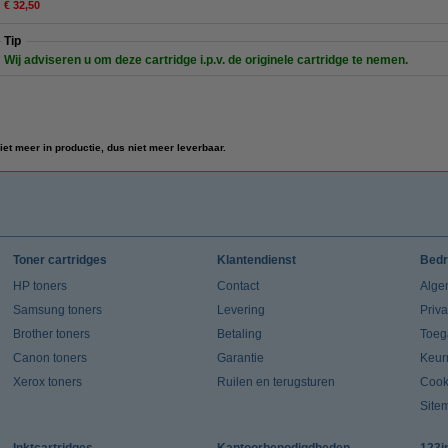
€ 32,50
Tip
Wij adviseren u om deze cartridge i.p.v. de originele cartridge te nemen.
iet meer in productie, dus niet meer leverbaar.
Toner cartridges
Klantendienst
Bedr
HP toners
Contact
Alge
Samsung toners
Levering
Priv
Brother toners
Betaling
Toeg
Canon toners
Garantie
Keur
Xerox toners
Ruilen en terugsturen
Cook
Site