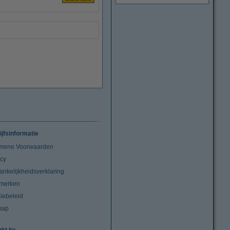
ijfsinformatie
mene Voorwaarden
acy
ankelijkheidsverklaring
merken
iebeleid
map