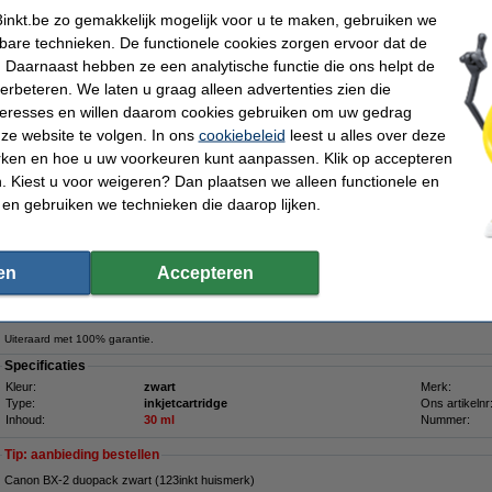
Tip
inkt.be zo gemakkelijk mogelijk voor u te maken, gebruiken we
Wij adviseren u om i.p.v. deze cartridge het 123inkt huismerk te nemen.
kbare technieken. De functionele cookies zorgen ervoor dat de
 Daarnaast hebben ze een analytische functie die ons helpt de
verbeteren. We laten u graag alleen advertenties zien die
nteresses en willen daarom cookies gebruiken om uw gedrag
€ 24,50
ze website te volgen. In ons
cookiebeleid
leest u alles over deze
 20,25 excl. 21% btw
rken en hoe u uw voorkeuren kunt aanpassen. Klik op accepteren
 Kiest u voor weigeren? Dan plaatsen we alleen functionele en
 (123inkt huismerk)
 en gebruiken we technieken die daarop lijken.
Omschrijving
Bespaar
35,7%
op uw inkt (zonder kwaliteitsverlies)!
en
Accepteren
123inkt huismerk cartridge zwart, i
nhoud:
30 ml
.
U ziet het verschil in uw portemonnee !!!
Uiteraard met 100% garantie.
Specificaties
Kleur:
zwart
Merk:
Type:
inkjetcartridge
Ons artikelnr
Inhoud:
30 ml
Nummer:
Tip: aanbieding bestellen
Canon BX-2 duopack zwart (123inkt huismerk)