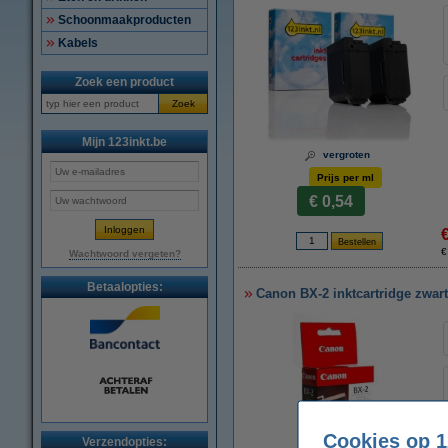
Schoonmaakproducten
Kabels
Zoek een product
Zoek
Mijn 123inkt.be
vergroten
Prijs per ml
€ 0,54
€
Wachtwoord vergeten?
Betaalopties:
Canon BX-2 inktcartridge zwart 
Cookies op 1
Verzendopties: