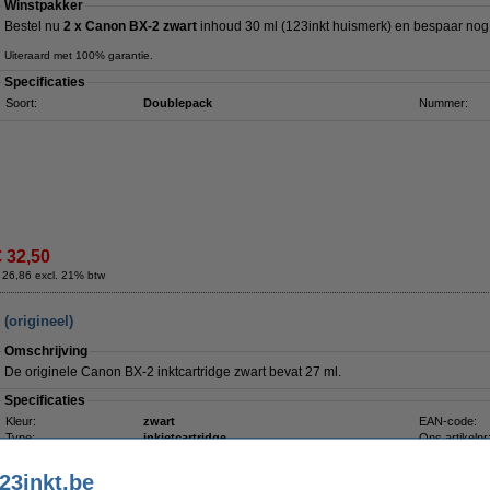
Winstpakker
Bestel nu
2 x Canon BX-2 zwart
inhoud 30 ml (123inkt huismerk) en bespaar nog
Uiteraard met 100% garantie.
Specificaties
Soort:
Doublepack
Nummer:
€ 32,50
 26,86 excl. 21% btw
(origineel)
Omschrijving
De originele Canon BX-2 inktcartridge zwart bevat 27 ml.
Specificaties
Kleur:
zwart
EAN-code:
Type:
inkjetcartridge
Ons artikelnr
Inhoud:
27 ml
Nummer:
Merk:
Canon
23inkt.be