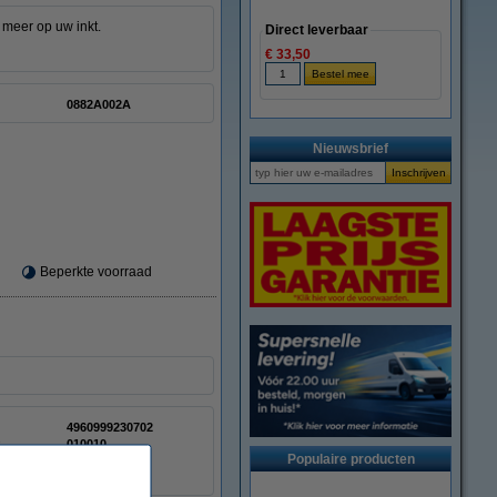
 meer op uw inkt.
Direct leverbaar
€ 33,50
0882A002A
Nieuwsbrief
Beperkte voorraad
4960999230702
:
010010
Populaire producten
0882A002AA