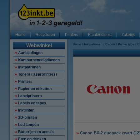
Home
Recycleren
Printers
Klantendienst
Zakelijk
Home
Inktpatronen
Canon
Printer type
C
Webwinkel
Aanbiedingen
Kantoorbenodigdheden
Inktpatronen
Toners (laserprinters)
Printers
Papier en etiketten
Labelprinters
Labels en tapes
Inktlinten
3D-printen
Led lampen
Batterijen en accu's
Canon BX-2 duopack zwart (12
Eten en drinken