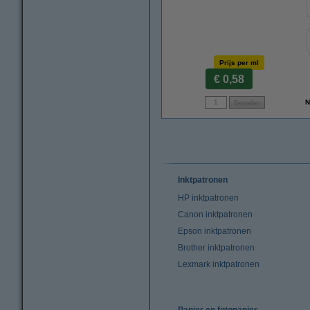
Prijs per ml
€ 0,58
N
Inktpatronen
HP inktpatronen
Canon inktpatronen
Epson inktpatronen
Brother inktpatronen
Lexmark inktpatronen