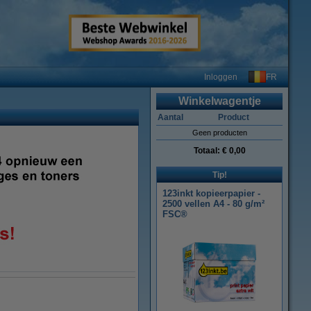
FR
Inloggen
Winkelwagentje
Aantal
Product
Geen producten
Totaal:
€ 0,00
Tip!
123inkt kopieerpapier -
2500 vellen A4 - 80 g/m²
FSC®