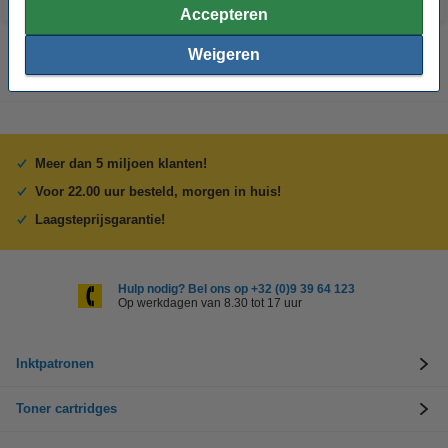
Accepteren
Weigeren
Meer dan 5 miljoen klanten!
Voor 22.00 uur besteld, morgen in huis!
Laagsteprijsgarantie!
Hulp nodig? Bel ons op +32 (0)9 39 64 123
Op werkdagen van 8.30 tot 17 uur
Inktpatronen
Toner cartridges