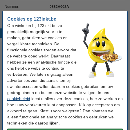
Nummer:
0882A002A
Cookies op 123inkt.be
Om winkelen bij 123inkt.be zo
gemakkelijk mogelijk voor u te
Populaire producten
maken, gebruiken we cookies en
vergelijkbare technieken. De
functionele cookies zorgen ervoor dat
de website goed werkt. Daarnaast
hebben ze een analytische functie die
ons helpt de website continu te
verbeteren. We laten u graag alleen
advertenties zien die aansluiten bij
uw interesses en willen daarom cookies gebruiken om uw
Canon BC-05 inktcartridge kleur
Epson ERC38B/R inktlint
gedrag binnen en buiten onze website te volgen. In ons
(123inkt huismerk)
zwart/rood (123inkt huismerk)
cookiebeleid
leest u alles over deze cookies, hoe ze werken en
hoe u uw voorkeuren kunt aanpassen. Klik op accepteren om
€ 12,50
€ 1,75
Incl. 21% btw
Incl. 21% btw
akkoord te gaan. Kiest u voor weigeren? Dan plaatsen we
alleen functionele en analytische cookies en gebruiken we
technieken die daarop lijken.