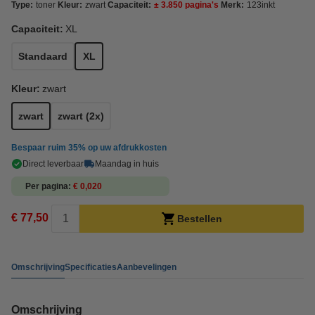
Type:
toner
Kleur:
zwart
Capaciteit:
± 3.850 pagina's
Merk:
123inkt
Capaciteit:
XL
Standaard
XL
Kleur:
zwart
zwart
zwart (2x)
Bespaar ruim
35%
op uw afdrukkosten
Direct leverbaar
Maandag in huis
Per pagina
€ 0,020
€ 77,50
Bestellen
Omschrijving
Specificaties
Aanbevelingen
Omschrijving