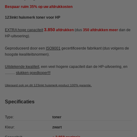
Bespaar ruim
35%
op uw afdrukkosten
123inkt huismerk toner voor HP
3.850
EXTRA hoge capaciteit
afdrukken
(dus
350 afdrukken meer
dan de
HP-uitvoering).
Geproduceerd door een
ISO9001
gecertificeerde fabrikant (dus volgens de
hoogste kwaliteitsnormen).
Uitstekende kwaliteit
, een veel hogere capaciteit dan de HP-uitvoering, en
...........
stukken goedkoper!!!
Uiteraard ook op dit 123inkt huismerk product 100% garantie.
Specificaties
Type:
toner
Kleur:
zwart