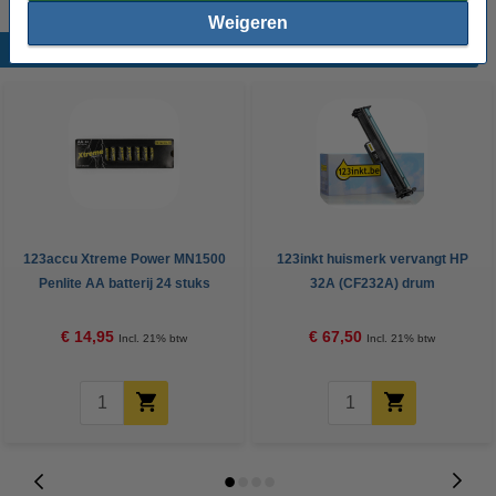
Weigeren
Populaire producten
123accu Xtreme Power MN1500
123inkt huismerk vervangt HP
Penlite AA batterij 24 stuks
32A (CF232A) drum
€ 14,95
€ 67,50
Incl. 21% btw
Incl. 21% btw