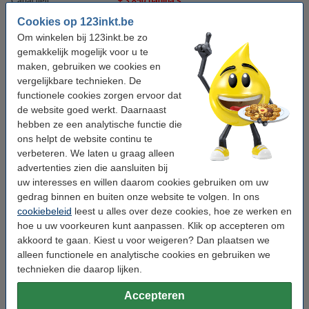
Capaciteit:
± 3.850 pagina's
Cookies op 123inkt.be
Merk:
123inkt
Om winkelen bij 123inkt.be zo
Ons artikelnr:
055331
gemakkelijk mogelijk voor u te
maken, gebruiken we cookies en
Nummer:
HP 30X
vergelijkbare technieken. De
functionele cookies zorgen ervoor dat
Dubbelpak
de website goed werkt. Daarnaast
hebben ze een analytische functie die
123inkt huismerk vervangt HP 30X (CF230X)
ons helpt de website continu te
toner zwart hoge capaciteit dubbelpak
verbeteren. We laten u graag alleen
€ 154,00
advertenties zien die aansluiten bij
uw interesses en willen daarom cookies gebruiken om uw
Tip: papier meebestellen
gedrag binnen en buiten onze website te volgen. In ons
123inkt kopieerpapier 1 doos van 2500 vellen
cookiebeleid
leest u alles over deze cookies, hoe ze werken en
A4 - 80 g/m²
hoe u uw voorkeuren kunt aanpassen. Klik op accepteren om
€ 33,50
akkoord te gaan. Kiest u voor weigeren? Dan plaatsen we
alleen functionele en analytische cookies en gebruiken we
Tip
technieken die daarop lijken.
Wij adviseren u deze toner (het 123inkt huismerk) te nemen i.p.v. de
HP-uitvoering.
Accepteren