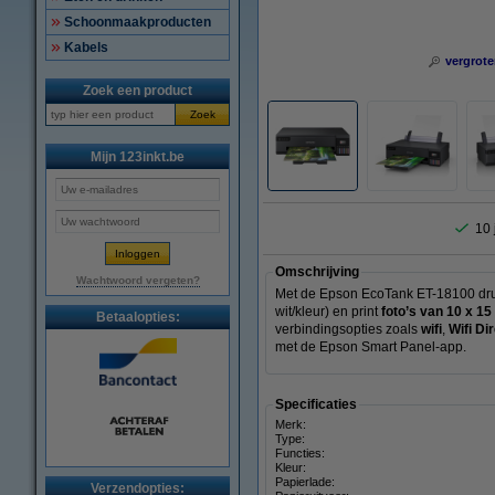
Schoonmaakproducten
Kabels
vergrote
Zoek een product
Zoek
Mijn 123inkt.be
10 
Omschrijving
Wachtwoord vergeten?
Met de Epson EcoTank ET-18100 drukt 
wit/kleur) en print
foto’s van 10 x 1
Betaalopties:
verbindingsopties zoals
wifi
,
Wifi Di
met de Epson Smart Panel-app.
Specificaties
Merk:
Type:
Functies:
Kleur:
Papierlade:
Verzendopties: