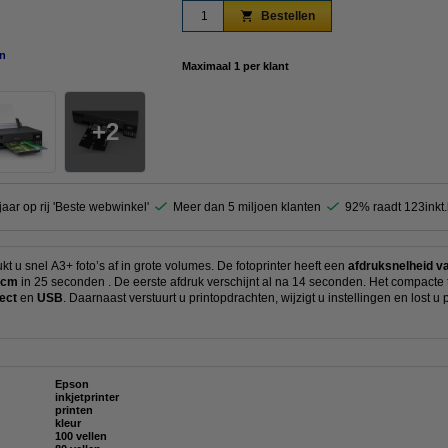
Bestellen
n
vergroten
Maximaal 1 per klant
2
jaar op rij 'Beste webwinkel'
Meer dan 5 miljoen klanten
92% raadt 123inkt
u snel A3+ foto’s af in grote volumes. De fotoprinter heeft een
afdruksnelheid va
5 cm
in 25 seconden . De eerste afdruk verschijnt al na 14 seconden. Het compacte t
rect
en
USB
. Daarnaast verstuurt u printopdrachten, wijzigt u instellingen en lost 
Epson
inkjetprinter
printen
kleur
100 vellen