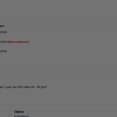
er!
-18100
-18100
Meest gekozen!
-18100
ier 1 pak van 500 vellen A4 - 80 g/m²
Opties
Cartridges