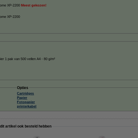
n Home XP-2200
Meest gekozen!
 Home XP-2200
ier 1 pak van 500 vellen A4 - 80 g/m²
Opties
Cartridges
Papier
Fotopapier
printerkabel
 dit artikel ook besteld hebben