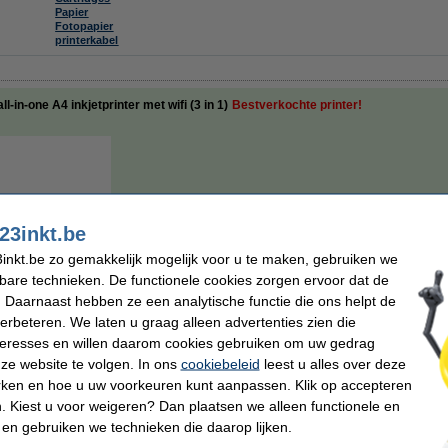
Papier
Fotopapier
printerkabel
in-one A4 inkjetprinter met wifi (3 in 1)
Bestverkochte printer!
23inkt.be
€ 37,50
inkt.be zo gemakkelijk mogelijk voor u te maken, gebruiken we
€ 30,99 excl. 21% btw
kbare technieken. De functionele cookies zorgen ervoor dat de
 Daarnaast hebben ze een analytische functie die ons helpt de
Direct leverbaar
verbeteren. We laten u graag alleen advertenties zien die
Maandag in huis
nteresses en willen daarom cookies gebruiken om uw gedrag
ze website te volgen. In ons
cookiebeleid
leest u alles over deze
rken en hoe u uw voorkeuren kunt aanpassen. Klik op accepteren
Bestellen
 Kiest u voor weigeren? Dan plaatsen we alleen functionele en
 en gebruiken we technieken die daarop lijken.
n
vergroten
Maximaal 1 per klant