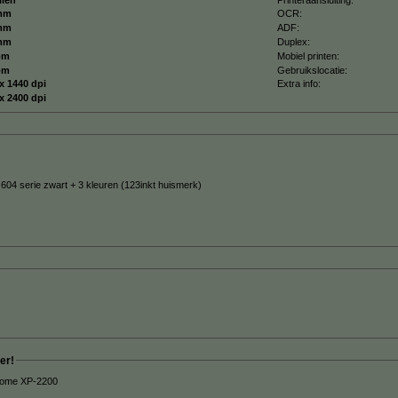
mm
OCR:
mm
ADF:
mm
Duplex:
pm
Mobiel printen:
pm
Gebruikslocatie:
x 1440 dpi
Extra info:
x 2400 dpi
604 serie zwart + 3 kleuren (123inkt huismerk)
er!
 Home XP-2200