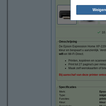
Weiger
10 
Omschrijving
De Epson Expression Home XP-2200 is 
kleur en bespaart u aanzienlijk. Ver
wifi
en Wi-Fi Direct.
Printen, kopiëren en scanne
Print tot 27 pagina's per minu
Maak zelf wenskaarten of bri
Bij aanschaf van deze printer ontva
Specificaties
Merk:
Epso
Type:
inkje
Functies:
print
Kleur:
kleur
Papierlade:
50 ve