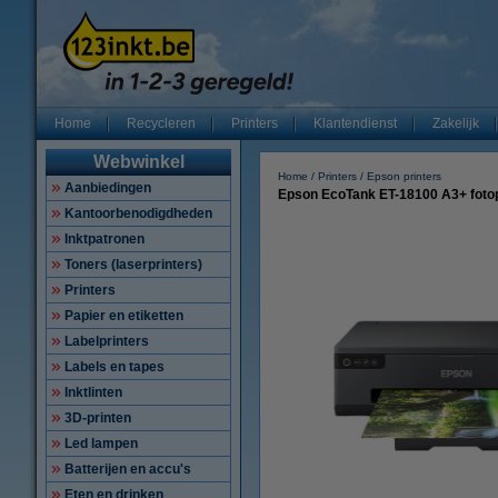
Home
Recycleren
Printers
Klantendienst
Zakelijk
Webwinkel
Home
Printers
Epson printers
Aanbiedingen
Epson EcoTank ET-18100 A3+ fotopr
Kantoorbenodigdheden
Inktpatronen
Toners (laserprinters)
Printers
Papier en etiketten
Labelprinters
Labels en tapes
Inktlinten
3D-printen
Led lampen
Batterijen en accu's
Eten en drinken