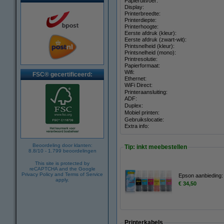
Papieruitvoer:
Display:
Printerbreedte:
Printerdiepte:
Printerhoogte:
Eerste afdruk (kleur):
Eerste afdruk (zwart-wit):
Printsnelheid (kleur):
Printsnelheid (mono):
Printresolutie:
Papierformaat:
Wifi:
FSC® gecertificeerd:
Ethernet:
WiFi Direct:
Printeraansluiting:
ADF:
Duplex:
Mobiel printen:
Gebruikslocatie:
Extra info:
Beoordeling door klanten:
Tip: inkt meebestellen
8.8
/
10
-
1.799
beoordelingen
This site is protected by
reCAPTCHA and the Google
Privacy Policy
and
Terms of Service
Epson aanbieding: 
apply.
€ 34,50
Printerkabels