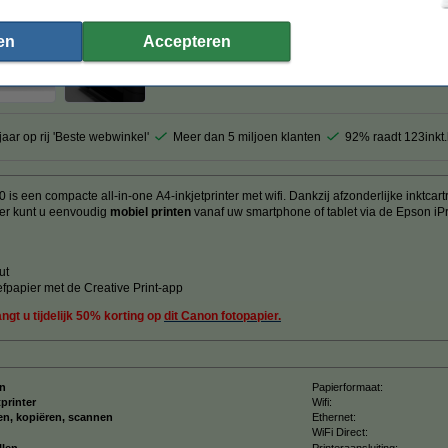
en
Accepteren
1
jaar op rij 'Beste webwinkel'
Meer dan 5 miljoen klanten
92% raadt 123inkt
een compacte all-in-one A4-inkjetprinter met wifi. Dankzij afzonderlijke inktcart
der kunt u eenvoudig
mobiel printen
vanaf uw smartphone of tablet via de Epson iPri
n
ut
efpapier met de Creative Print-app
ngt u tijdelijk 50% korting op
dit Canon fotopapier.
n
Papierformaat:
tprinter
Wifi:
en, kopiëren, scannen
Ethernet:
WiFi Direct:
llen
Printeraansluiting: