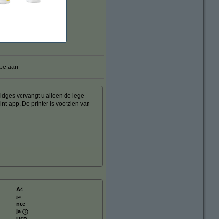
.be aan
ridges vervangt u alleen de lege
nt-app. De printer is voorzien van
A4
ja
nee
ja
USB