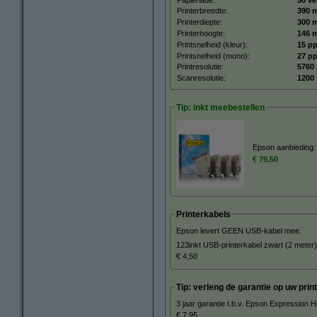
Printerbreedte:
390 
Printerdiepte:
300 
Printerhoogte:
146 
Printsnelheid (kleur):
15 p
Printsnelheid (mono):
27 p
Printresolutie:
5760 
Scanresolutie:
1200 
Tip: inkt meebestellen
Epson aanbieding: 
€ 79,50
Printerkabels
Epson levert GEEN USB-kabel mee.
123inkt USB-printerkabel zwart (2 meter)
€ 4,50
Tip: verleng de garantie op uw print
3 jaar garantie t.b.v. Epson Expression
€ 7,95