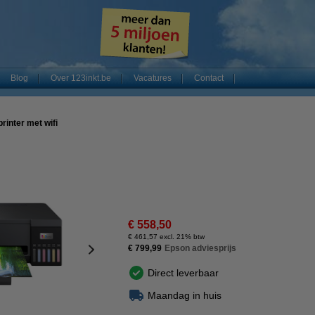
Blog
Over 123inkt.be
Vacatures
Contact
inter met wifi
€ 558,50
€ 461,57 excl. 21% btw
€ 799,99
Epson adviesprijs
Direct leverbaar
Maandag in huis