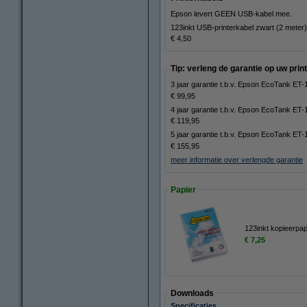
Epson levert GEEN USB-kabel mee.
123inkt USB-printerkabel zwart (2 meter)
€ 4,50
Tip: verleng de garantie op uw print
3 jaar garantie t.b.v. Epson EcoTank ET
€ 99,95
4 jaar garantie t.b.v. Epson EcoTank ET
€ 119,95
5 jaar garantie t.b.v. Epson EcoTank ET
€ 155,95
meer informatie over verlengde garantie
Papier
123inkt kopieerpap
€ 7,25
Downloads
Specificaties