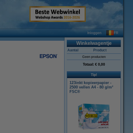
FR
Inloggen
Winkelwagentje
Aantal
Product
Geen producten
Totaal:
€ 0,00
Tip!
123inkt kopieerpapier -
2500 vellen A4 - 80 g/m²
FSC®