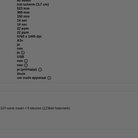
80 vellen
lcd-scherm (3,7 cm)
523 mm
369 mm
150 mm
14 sec
14 sec
22 ppm
22 ppm
5760 x 1440 dpi
A3+
ja
nee
ja
USB
nee
nee
ja (printapp)
thuis
uw oude apparaat
107-serie zwart + 5 kleuren (123inkt huismerk)