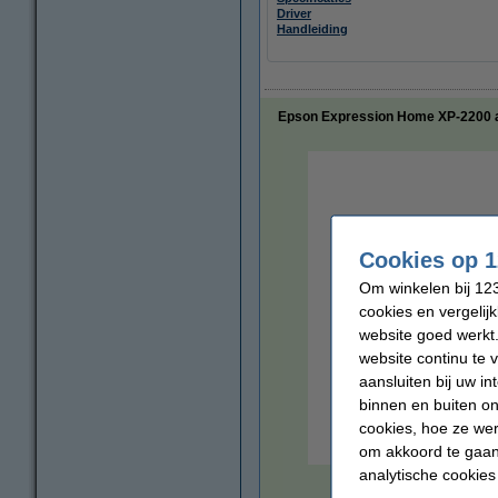
Driver
Handleiding
Epson Expression Home XP-2200 all-
Cookies op 1
Om winkelen bij 123
cookies en vergelij
website goed werkt.
website continu te 
aansluiten bij uw i
binnen en buiten on
cookies, hoe ze we
om akkoord te gaan.
analytische cookies
vergrote