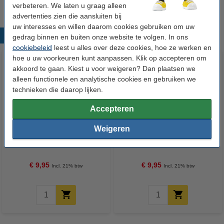
verbeteren. We laten u graag alleen
advertenties zien die aansluiten bij
uw interesses en willen daarom cookies gebruiken om uw
Populaire producten
gedrag binnen en buiten onze website te volgen. In ons
cookiebeleid
leest u alles over deze cookies, hoe ze werken en
hoe u uw voorkeuren kunt aanpassen. Klik op accepteren om
akkoord te gaan. Kiest u voor weigeren? Dan plaatsen we
alleen functionele en analytische cookies en gebruiken we
technieken die daarop lijken.
Accepteren
Weigeren
Epson 107 inktfles zwart
Epson 107 inktfles cyaan
(origineel)
(origineel)
€ 9,95
€ 9,95
Incl. 21% btw
Incl. 21% btw