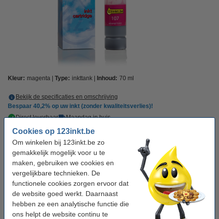
Kleur:
magenta
Type:
inkttank
Inhoud:
70 ml
Bekijk de specificaties en omschrijving
Bespaar
40,2%
op uw inkt (zonder kwaliteitsverlies)!
Direct leverbaar
Maandag in huis
Cookies op 123inkt.be
Prijs per ml
€ 0,085
Om winkelen bij 123inkt.be zo
gemakkelijk mogelijk voor u te
€ 5,95
Bestellen
maken, gebruiken we cookies en
vergelijkbare technieken. De
Tip: complete set bestellen
functionele cookies zorgen ervoor dat
de website goed werkt. Daarnaast
Epson aanbieding: 107-serie zwart + 5 kleuren
hebben ze een analytische functie die
(123inkt huismerk)
€ 34,50
ons helpt de website continu te