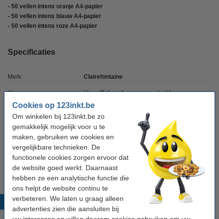
- 50 vellen intens oranje A4-papier
- 50 vellen intens blauw A4-papier
- 50 vellen intens roze A4-papier
Specificaties
Merk:
Clairefontaine
Kleur:
kleur (5x) geel, groen, oranje, blauw, roze
Cookies op 123inkt.be
Papiergewicht:
160 g/m²
Om winkelen bij 123inkt.be zo
Papierformaat:
A4
gemakkelijk mogelijk voor u te
maken, gebruiken we cookies en
Aantal vellen:
250 vellen
vergelijkbare technieken. De
functionele cookies zorgen ervoor dat
Ons artikelnr:
250030
de website goed werkt. Daarnaast
hebben ze een analytische functie die
ons helpt de website continu te
verbeteren. We laten u graag alleen
Populaire producten
advertenties zien die aansluiten bij
uw interesses en willen daarom cookies gebruiken om uw