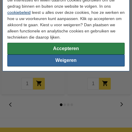
gedrag binnen en buiten onze website te volgen. In ons
cookiebeleid
leest u alles over deze cookies, hoe ze werken en
hoe u uw voorkeuren kunt aanpassen. Klik op accepteren om
akkoord te gaan. Kiest u voor weigeren? Dan plaatsen we
alleen functionele en analytische cookies en gebruiken we
technieken die daarop lijken.
123inkt kopieerpapier 1 pak van
123inkt kopieerpapier 1 doos
Accepteren
500 vellen A4 - 80 g/m²
van 2500 vellen A4 - 80 g/m²
Weigeren
€ 7,25
€ 33,50
Incl. 21% btw
Incl. 21% btw