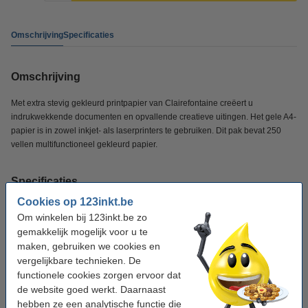
Omschrijving
Specificaties
Omschrijving
Met extra stevig gekleurd printpapier van Clairefontaine creëert u
indrukwekkende documenten en opvallende creatieve uitingen. Het gele A4-
papier is in zowel inkjet- als laserprinters te gebruiken. Dit pak bevat 250
vellen multifunctioneel gekleurd papier.
Specificaties
Cookies op 123inkt.be
Merk:
Clairefontaine
Om winkelen bij 123inkt.be zo
gemakkelijk mogelijk voor u te
Kleur:
geel
maken, gebruiken we cookies en
vergelijkbare technieken. De
Papiergewicht:
160 g/m²
functionele cookies zorgen ervoor dat
Papierformaat:
A4
de website goed werkt. Daarnaast
hebben ze een analytische functie die
Aantal vellen:
250 vellen