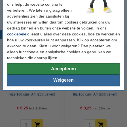
ons helpt de website continu te
Ons artikelnr:
250241
verbeteren. We laten u graag alleen
advertenties zien die aansluiten bij
uw interesses en willen daarom cookies gebruiken om uw
gedrag binnen en buiten onze website te volgen. In ons
cookiebeleid
leest u alles over deze cookies, hoe ze werken en
Populaire producten
hoe u uw voorkeuren kunt aanpassen. Klik op accepteren om
akkoord te gaan. Kiest u voor weigeren? Dan plaatsen we
alleen functionele en analytische cookies en gebruiken we
technieken die daarop lijken.
Accepteren
Weigeren
Clairefontaine gekleurd papier
Clairefontaine gekleurd papier
roze 160 g/m² A4 (250 vellen)
lila 160 g/m² A4 (250 vellen)
€ 9,25
€ 9,25
Incl. 21% btw
Incl. 21% btw