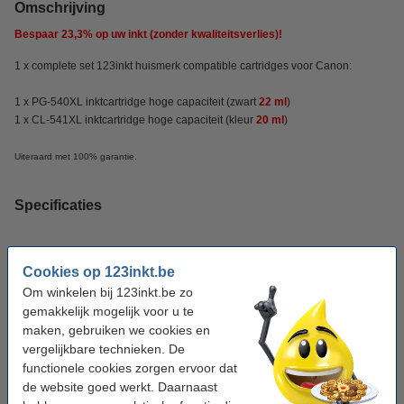
Omschrijving
Bespaar
23,3%
op uw inkt (zonder kwaliteitsverlies)!
1 x complete set 123inkt huismerk compatible cartridges voor Canon:
1 x PG-540XL inktcartridge hoge capaciteit (zwart
22 ml
)
1 x CL-541XL inktcartridge hoge capaciteit (kleur
20 ml
)
Uiteraard met 100% garantie.
Specificaties
Kleur:
zwart en kleur
Cookies op 123inkt.be
Inhoud:
42 ml
Om winkelen bij 123inkt.be zo
gemakkelijk mogelijk voor u te
Soort:
Doublepack
maken, gebruiken we cookies en
Nummer:
5222B012
vergelijkbare technieken. De
functionele cookies zorgen ervoor dat
de website goed werkt. Daarnaast
Zwart meebestellen