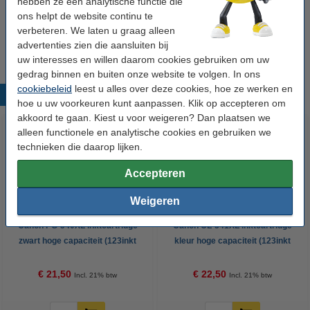
hebben ze een analytische functie die
Canon PG-540XL inktcartridge zwart hoge
ons helpt de website continu te
capaciteit (123inkt huismerk)
verbeteren. We laten u graag alleen
€ 21,50
advertenties zien die aansluiten bij
uw interesses en willen daarom cookies gebruiken om uw
gedrag binnen en buiten onze website te volgen. In ons
cookiebeleid
leest u alles over deze cookies, hoe ze werken en
Populaire producten
hoe u uw voorkeuren kunt aanpassen. Klik op accepteren om
akkoord te gaan. Kiest u voor weigeren? Dan plaatsen we
alleen functionele en analytische cookies en gebruiken we
technieken die daarop lijken.
Accepteren
Weigeren
Canon PG-540XL inktcartridge
Canon CL-541XL inktcartridge
zwart hoge capaciteit (123inkt
kleur hoge capaciteit (123inkt
huismerk)
huismerk)
€ 21,50
€ 22,50
Incl. 21% btw
Incl. 21% btw