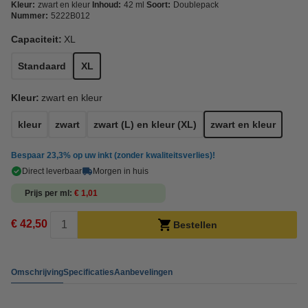
Kleur:
zwart en kleur
Inhoud:
42 ml
Soort:
Doublepack
Nummer:
5222B012
Capaciteit:
XL
Standaard
XL
Kleur:
zwart en kleur
kleur
zwart
zwart (L) en kleur (XL)
zwart en kleur
Bespaar
23,3%
op uw inkt (zonder kwaliteitsverlies)!
Direct leverbaar
Morgen in huis
Prijs per ml
€ 1,01
€ 42,50
Bestellen
Omschrijving
Specificaties
Aanbevelingen