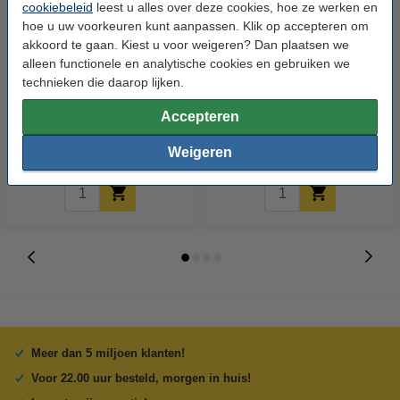
cookiebeleid
leest u alles over deze cookies, hoe ze werken en
hoe u uw voorkeuren kunt aanpassen. Klik op accepteren om
akkoord te gaan. Kiest u voor weigeren? Dan plaatsen we
alleen functionele en analytische cookies en gebruiken we
Stick'n memoblok 360 graden
Stick'n memoblok 360 graden
technieken die daarop lijken.
lijmrand 76 x 127 mm blauw
lijmrand 76 x 127 mm roze (100
Accepteren
(100 vellen)
vellen)
€ 2,95
€ 2,95
Incl. 21% btw
Incl. 21% btw
Weigeren
Meer dan 5 miljoen klanten!
Voor 22.00 uur besteld, morgen in huis!