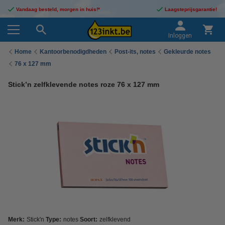
Vandaag besteld, morgen in huis!*
Laagsteprijsgarantie!
Inloggen
Home
Kantoorbenodigdheden
Post-its, notes
Gekleurde notes
76 x 127 mm
Stick’n zelfklevende notes roze 76 x 127 mm
Merk:
Stick'n
Type:
notes
Soort:
zelfklevend