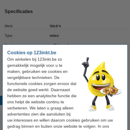
Specificaties
Merk:
Stick'n
Type:
notes
Soort:
zelfklevend
Cookies op 123inkt.be
Afmetingen:
76 x 127 mm (LxB)
Om winkelen bij 123inkt.be zo
Kleur:
roze
gemakkelijk mogelijk voor u te
maken, gebruiken we cookies en
Aantal vellen:
100 vellen
vergelijkbare technieken. De
functionele cookies zorgen ervoor dat
de website goed werkt. Daarnaast
hebben ze een analytische functie die
Populaire producten
ons helpt de website continu te
verbeteren. We laten u graag alleen
advertenties zien die aansluiten bij
uw interesses en willen daarom cookies gebruiken om uw
gedrag binnen en buiten onze website te volgen. In ons