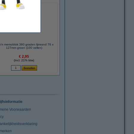
ck'n memoblok 360 graden lijmrand 76 x
127mm groen (100 vellen)
€ 2,95
(Incl. 21% btw)
ijfsinformatie
mene Voorwaarden
acy
ankelijkheidsverklaring
merken