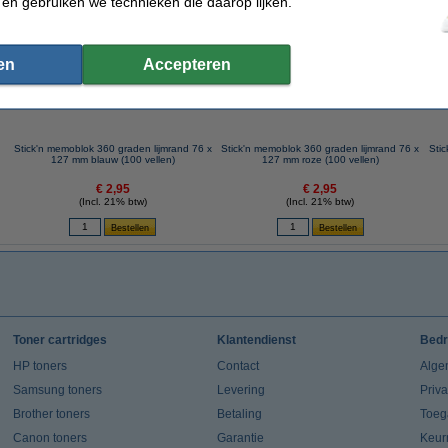
 en gebruiken we technieken die daarop lijken.
 dit artikel ook besteld hebben
en
Accepteren
Stick'n memoblok 360 graden lijmrand 76 x
Stick'n memoblok 360 graden lijmrand 76 x
Sti
127 mm blauw (100 vellen)
127 mm roze (100 vellen)
€ 2,95
€ 2,95
(Incl. 21% btw)
(Incl. 21% btw)
Toner cartridges
Klantendienst
Bedr
HP toners
Contact
Alge
Samsung toners
Levering
Priv
Brother toners
Betaling
Toeg
Canon toners
Garantie
Keur