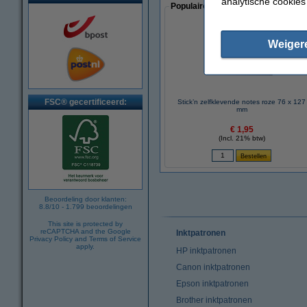
analytische cookies
Populaire artikelen van klanten die
Weiger
FSC® gecertificeerd:
Stick’n zelfklevende notes roze 76 x 127
mm
€ 1,95
(Incl. 21% btw)
Beoordeling door klanten:
8.8
/
10
-
1.799
beoordelingen
This site is protected by
reCAPTCHA and the Google
Inktpatronen
Privacy Policy
and
Terms of Service
apply.
HP inktpatronen
Canon inktpatronen
Epson inktpatronen
Brother inktpatronen