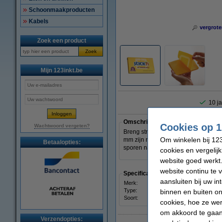
Schoonmaakproducten
Kabels
vergrote
Zoek een product
Zoek
Mijn 123inkt.be
10 ja
Omschrijving
Cookies op 1
Wachtwoord vergeten?
Breng structuur en overzicht aan in
Om winkelen bij 123
mm zijn rondom voorzien van een pla
Betaalopties:
sporen na te laten. Het memoblok va
cookies en vergelij
website goed werkt.
website continu te 
Specificaties
aansluiten bij uw i
Merk:
Stick'
Type:
notes
binnen en buiten on
Soort:
zelfk
cookies, hoe ze we
om akkoord te gaan.
Verzendopties: