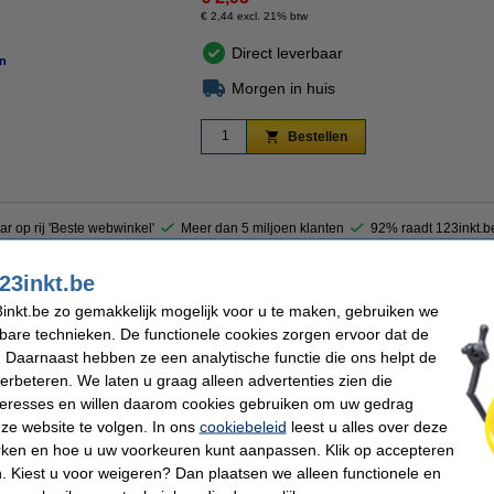
€ 2,44 excl. 21% btw
Direct leverbaar
n
vergroten
Morgen in huis
Bestellen
ar op rij 'Beste webwinkel'
Meer dan 5 miljoen klanten
92% raadt 123inkt.b
23inkt.be
 uw werk met het Stick’n memoblok met 360 graden lijmrand (100 vellen). De goudge
inkt.be zo gemakkelijk mogelijk voor u te maken, gebruiken we
krand en hechten stevig op vrijwel elk oppervlak. U kan de blaadjes eenvoudig ve
n Stick’n is perfect voor het organiseren van documenten.
kbare technieken. De functionele cookies zorgen ervoor dat de
 Daarnaast hebben ze een analytische functie die ons helpt de
verbeteren. We laten u graag alleen advertenties zien die
nteresses en willen daarom cookies gebruiken om uw gedrag
n
Afmetingen:
Kleur:
ze website te volgen. In ons
cookiebeleid
leest u alles over deze
levend
Aantal vellen:
rken en hoe u uw voorkeuren kunt aanpassen. Klik op accepteren
 Kiest u voor weigeren? Dan plaatsen we alleen functionele en