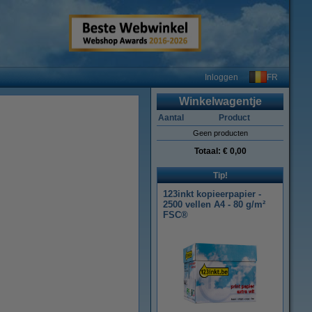
FR
Inloggen
Winkelwagentje
Aantal
Product
Geen producten
Totaal:
€ 0,00
Tip!
123inkt kopieerpapier -
2500 vellen A4 - 80 g/m²
FSC®