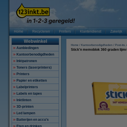
Home
Recycleren
Printers
Klantendienst
Zakelijk
Webwinkel
Home
Kantoorbenodigdheden
Post-its,
Aanbiedingen
Stick'n memoblok 360 graden lijm
Kantoorbenodigdheden
Inktpatronen
Toners (laserprinters)
Printers
Papier en etiketten
Labelprinters
Labels en tapes
Inktlinten
3D-printen
Led lampen
Batterijen en accu's
Eten en drinken