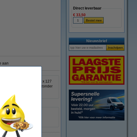
Direct leverbaar
€ 33,50
Nieuwsbrief
e aan
le notitieblaadjes van 76 x 127
rplaatsen of verwijderen zonder
76 x 127 mm (LxB)
goudgeel
100 vellen