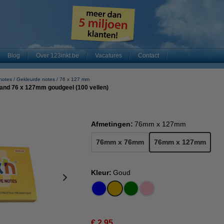
Blog
Over 123inkt.be
Vacatures
Contact
 notes
Gekleurde notes
76 x 127 mm
rand 76 x 127mm goudgeel (100 vellen)
Afmetingen:
76mm x 127mm
76mm x 76mm
76mm x 127mm
Kleur:
Goud
€ 2,95