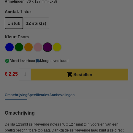
Afmetingen:
76 x 127 mm (LxB)
Aantal:
1 stuk
1 stuk
12 stuk(s)
Kleur:
Paars
Direct leverbaar
Morgen verstuurd
€ 2,25
Bestellen
Omschrijving
Specificaties
Aanbevelingen
Omschrijving
De lila 123inkt zelfklevende notes (76 x 127 mm) zijn voorzien van een
prettig beschrijfbare toplaag. Dankzij de zelfklevende laag kunt u ze direct