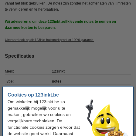
vanaf het blok gebruiken. De notes zijn zonder het achterlaten van lijmresten
te verwijderen en te herplaatsen.
Wij adviseren u om deze 123inkt zelfklevende notes te nemen en
daarmee kosten te besparen.
Uiteraard ook op dit 123inkt huismerkproduct 100% garantie.
Specificaties
Merk:
123inkt
Type:
notes
Soort:
zelfklevend
Cookies op 123inkt.be
Afmetingen:
Om winkelen bij 123inkt.be zo
76 x 127 mm (LxB)
gemakkelijk mogelijk voor u te
Kleur:
oranje
maken, gebruiken we cookies en
vergelijkbare technieken. De
Aantal vellen:
100 vellen
functionele cookies zorgen ervoor dat
de website goed werkt. Daarnaast