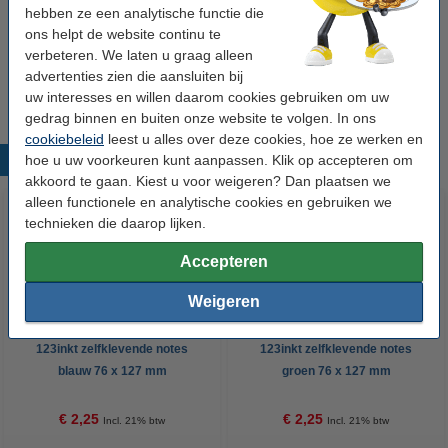
Winstpakker! 9+3 gratis
hebben ze een analytische functie die
ons helpt de website continu te
Aanbieding: 12x 123inkt zelfklevende notes lila
verbeteren. We laten u graag alleen
76 x 127 mm
advertenties zien die aansluiten bij
€ 20,25
uw interesses en willen daarom cookies gebruiken om uw
gedrag binnen en buiten onze website te volgen. In ons
cookiebeleid
leest u alles over deze cookies, hoe ze werken en
hoe u uw voorkeuren kunt aanpassen. Klik op accepteren om
Populaire producten
akkoord te gaan. Kiest u voor weigeren? Dan plaatsen we
alleen functionele en analytische cookies en gebruiken we
technieken die daarop lijken.
Accepteren
Weigeren
123inkt zelfklevende notes
123inkt zelfklevende notes
blauw 76 x 127 mm
groen 76 x 127 mm
€ 2,25
€ 2,25
Incl. 21% btw
Incl. 21% btw